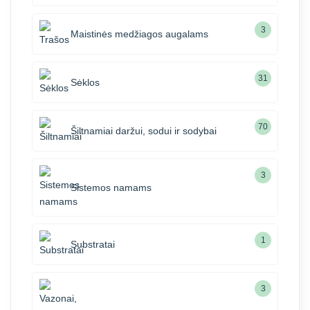
3
Maistinės medžiagos augalams
31
Sėklos
70
Šiltnamiai daržui, sodui ir sodybai
3
Sistemos namams
1
Substratai
3