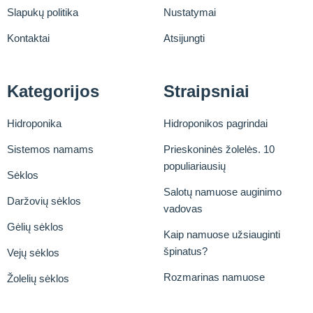
Slapukų politika
Nustatymai
Kontaktai
Atsijungti
Kategorijos
Straipsniai
Hidroponika
Hidroponikos pagrindai
Sistemos namams
Prieskoninės žolelės. 10
populiariausių
Sėklos
Salotų namuose auginimo
Daržovių sėklos
vadovas
Gėlių sėklos
Kaip namuose užsiauginti
špinatus?
Vejų sėklos
Rozmarinas namuose
Žolelių sėklos