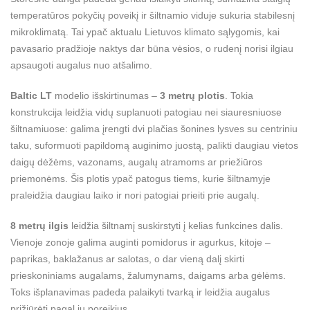
temperatūros pokyčių poveikį ir šiltnamio viduje sukuria stabilesnį
mikroklimatą. Tai ypač aktualu Lietuvos klimato sąlygomis, kai
pavasario pradžioje naktys dar būna vėsios, o rudenį norisi ilgiau
apsaugoti augalus nuo atšalimo.
Baltic LT
modelio išskirtinumas –
3 metrų plotis
. Tokia
konstrukcija leidžia vidų suplanuoti patogiau nei siauresniuose
šiltnamiuose: galima įrengti dvi plačias šonines lysves su centriniu
taku, suformuoti papildomą auginimo juostą, palikti daugiau vietos
daigų dėžėms, vazonams, augalų atramoms ar priežiūros
priemonėms. Šis plotis ypač patogus tiems, kurie šiltnamyje
praleidžia daugiau laiko ir nori patogiai prieiti prie augalų.
8 metrų ilgis
leidžia šiltnamį suskirstyti į kelias funkcines dalis.
Vienoje zonoje galima auginti pomidorus ir agurkus, kitoje –
paprikas, baklažanus ar salotas, o dar vieną dalį skirti
prieskoniniams augalams, žalumynams, daigams arba gėlėms.
Toks išplanavimas padeda palaikyti tvarką ir leidžia augalus
prižiūrėti pagal jų poreikius.