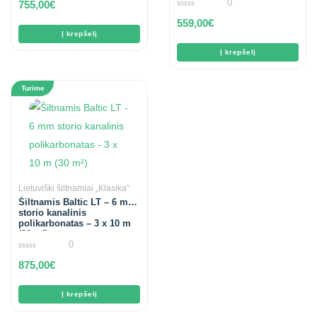
0
755,00
€
out
of
0
559,00
€
5
out
of
Į krepšelį
5
Į krepšelį
Turime
Lietuviški šiltnamiai „Klasika“
Šiltnamis Baltic LT – 6 mm
storio kanalinis
polikarbonatas – 3 x 10 m
(30 m²)
0
0
875,00
€
out
of
5
Į krepšelį