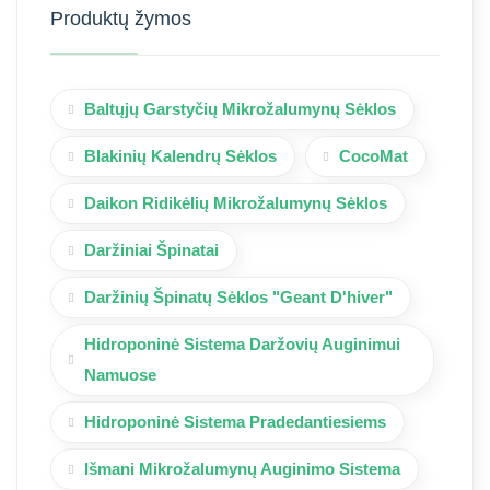
Produktų žymos
Baltųjų Garstyčių Mikrožalumynų Sėklos
Blakinių Kalendrų Sėklos
CocoMat
Daikon Ridikėlių Mikrožalumynų Sėklos
Daržiniai Špinatai
Daržinių Špinatų Sėklos "Geant D'hiver"
Hidroponinė Sistema Daržovių Auginimui
Namuose
Hidroponinė Sistema Pradedantiesiems
Išmani Mikrožalumynų Auginimo Sistema