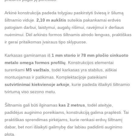
Arkinė konstrukcija padeda tolygiau paskirstyti šviesą ir šilumą
šiltnamio viduje.
2,10 m aukštis
suteikia pakankamai erdvės
patogiam darbui, laistymui, augalų rišimui, ravėjimui ir derliaus
nuėmimui. Dėl arkinės formos šiltnamis atrodo lengvas, praktiškas
ir gerai pritaikomas įvairaus tipo sklypuose.
Karkasas gaminamas iš
1 mm storio ir 78 mm pločio cinkuoto
metalo omega formos profilių
. Konstrukcijos elementai
surenkami
M5 varžtais
, todėl karkasas yra stabilus, aiškiai
montuojamas ir patikimas. Komplektacijoje pateikiami
sutvirtinimai kiekvienoje arkoje
, kurie padeda išlaikyti šiltnamio
tvirtumą viso sezono metu.
Šiltnamis gali būti ilginamas
kas 2 metrus
, todėl ateityje,
padidėjus auginimo poreikiams, konstrukciją galima praplėsti. Tai
praktiškas sprendimas pirkėjams, kurie renkasi erdvų šiltnamį
dabar, bet nori išlaikyti galimybę dar labiau padidinti auginimo
plotą.