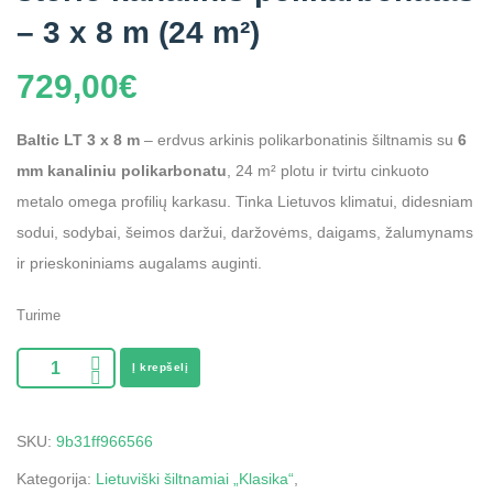
– 3 x 8 m (24 m²)
729,00
€
Baltic LT 3 x 8 m
– erdvus arkinis polikarbonatinis šiltnamis su
6
mm kanaliniu polikarbonatu
, 24 m² plotu ir tvirtu cinkuoto
metalo omega profilių karkasu. Tinka Lietuvos klimatui, didesniam
sodui, sodybai, šeimos daržui, daržovėms, daigams, žalumynams
ir prieskoniniams augalams auginti.
Turime
Į krepšelį
SKU:
9b31ff966566
Kategorija:
Lietuviški šiltnamiai „Klasika“
,