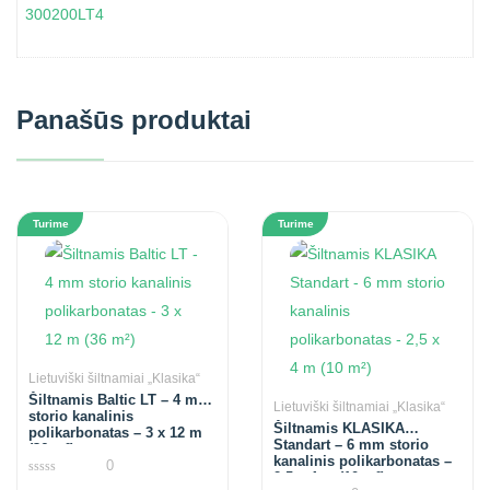
300200LT4
Panašūs produktai
Turime
Turime
Lietuviški šiltnamiai „Klasika“
Šiltnamis Baltic LT – 4 mm
Lietuviški šiltnamiai „Klasika“
storio kanalinis
Šiltnamis KLASIKA
polikarbonatas – 3 x 12 m
Standart – 6 mm storio
(36 m²)
kanalinis polikarbonatas –
0
2,5 x 4 m (10 m²)
0