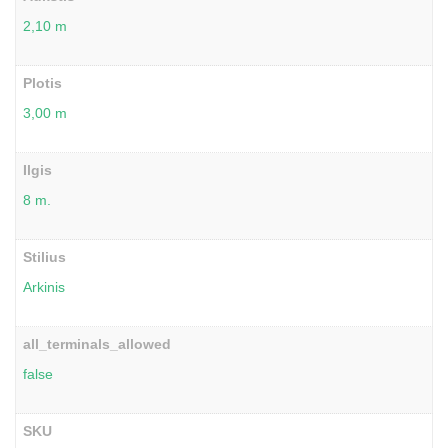
2,10 m
Plotis
3,00 m
Ilgis
8 m.
Stilius
Arkinis
all_terminals_allowed
false
SKU