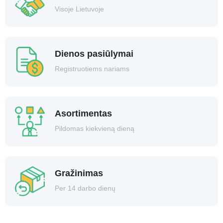
Visoje Lietuvoje
Dienos pasiūlymai
Registruotiems nariams
Asortimentas
Pildomas kiekvieną dieną
Gražinimas
Per 14 darbo dienų