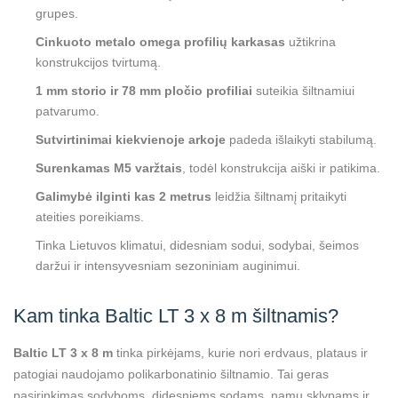
grupes.
Cinkuoto metalo omega profilių karkasas
užtikrina
konstrukcijos tvirtumą.
1 mm storio ir 78 mm pločio profiliai
suteikia šiltnamiui
patvarumo.
Sutvirtinimai kiekvienoje arkoje
padeda išlaikyti stabilumą.
Surenkamas M5 varžtais
, todėl konstrukcija aiški ir patikima.
Galimybė ilginti kas 2 metrus
leidžia šiltnamį pritaikyti
ateities poreikiams.
Tinka Lietuvos klimatui, didesniam sodui, sodybai, šeimos
daržui ir intensyvesniam sezoniniam auginimui.
Kam tinka Baltic LT 3 x 8 m šiltnamis?
Baltic LT 3 x 8 m
tinka pirkėjams, kurie nori erdvaus, plataus ir
patogiai naudojamo polikarbonatinio šiltnamio. Tai geras
pasirinkimas sodyboms, didesniems sodams, namų sklypams ir