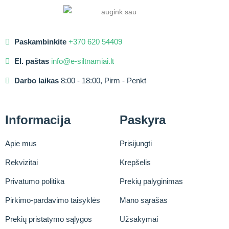
Paskambinkite
+370 620 54409
El. paštas
info@e-siltnamiai.lt
Darbo laikas
8:00 - 18:00, Pirm - Penkt
Informacija
Paskyra
Apie mus
Prisijungti
Rekvizitai
Krepšelis
Privatumo politika
Prekių palyginimas
Pirkimo-pardavimo taisyklės
Mano sąrašas
Prekių pristatymo sąlygos
Užsakymai