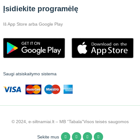
Įsidiekite programėlę
Iš App Store arba Google Play
Saugi atsiskaitymo sistema
© 2024, e-siltnamiai.lt – MB “Tabala”
Visos teisės saugomos
Sekite mus