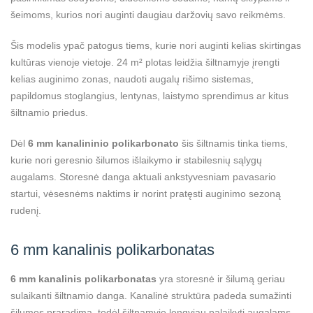
šeimoms, kurios nori auginti daugiau daržovių savo reikmėms.
Šis modelis ypač patogus tiems, kurie nori auginti kelias skirtingas
kultūras vienoje vietoje. 24 m² plotas leidžia šiltnamyje įrengti
kelias auginimo zonas, naudoti augalų rišimo sistemas,
papildomus stoglangius, lentynas, laistymo sprendimus ar kitus
šiltnamio priedus.
Dėl
6 mm kanalininio polikarbonato
šis šiltnamis tinka tiems,
kurie nori geresnio šilumos išlaikymo ir stabilesnių sąlygų
augalams. Storesnė danga aktuali ankstyvesniam pavasario
startui, vėsesnėms naktims ir norint pratęsti auginimo sezoną
rudenį.
6 mm kanalinis polikarbonatas
6 mm kanalinis polikarbonatas
yra storesnė ir šilumą geriau
sulaikanti šiltnamio danga. Kanalinė struktūra padeda sumažinti
šilumos praradimą, todėl šiltnamyje lengviau palaikyti augalams