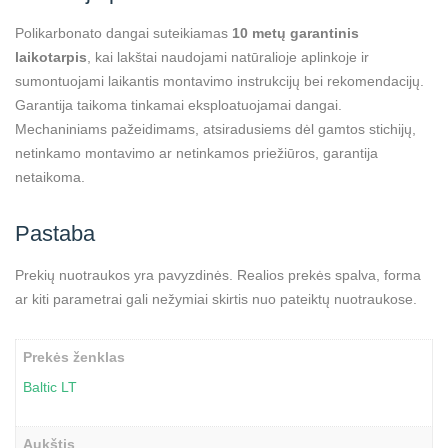
Polikarbonato dangai suteikiamas
10 metų garantinis
laikotarpis
, kai lakštai naudojami natūralioje aplinkoje ir
sumontuojami laikantis montavimo instrukcijų bei rekomendacijų.
Garantija taikoma tinkamai eksploatuojamai dangai.
Mechaniniams pažeidimams, atsiradusiems dėl gamtos stichijų,
netinkamo montavimo ar netinkamos priežiūros, garantija
netaikoma.
Pastaba
Prekių nuotraukos yra pavyzdinės. Realios prekės spalva, forma
ar kiti parametrai gali nežymiai skirtis nuo pateiktų nuotraukose.
Prekės ženklas
Baltic LT
Aukštis