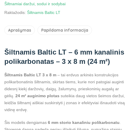
Šiltnamiai daržui, sodui ir sodybai
Raktažodis:
Šiltnamis Baltic LT
Aprašymas
Papildoma informacija
Šiltnamis Baltic LT – 6 mm kanalinis
polikarbonatas – 3 x 8 m (24 m²)
Šiltnamis Baltic LT 3 x 8 m
– tai erdvus arkinės konstrukcijos
polikarbonatinis šiltnamis, skirtas tiems, kurie nori patogiai auginti
didesnį kiekį daržovių, daigų, žalumynų, prieskoninių augalų ar
gėlių.
24 m² auginimo plotas
suteikia daug vietos šeimos daržui,
leidžia šiltnamį aiškiai suskirstyti į zonas ir efektyviai išnaudoti visą
vidinę erdvę.
Šis modelis dengiamas
6 mm storio kanaliniu polikarbonatu
.
Storesnė danga padeda geriau išlaikyti šilumą, sumažina staigių