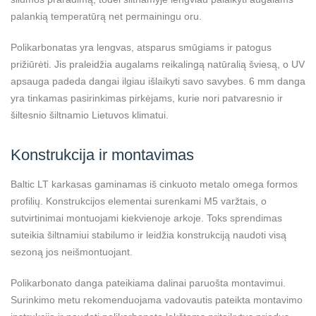
palankią temperatūrą net permainingu oru.
Polikarbonatas yra lengvas, atsparus smūgiams ir patogus
prižiūrėti. Jis praleidžia augalams reikalingą natūralią šviesą, o UV
apsauga padeda dangai ilgiau išlaikyti savo savybes. 6 mm danga
yra tinkamas pasirinkimas pirkėjams, kurie nori patvaresnio ir
šiltesnio šiltnamio Lietuvos klimatui.
Konstrukcija ir montavimas
Baltic LT karkasas gaminamas iš cinkuoto metalo omega formos
profilių. Konstrukcijos elementai surenkami M5 varžtais, o
sutvirtinimai montuojami kiekvienoje arkoje. Toks sprendimas
suteikia šiltnamiui stabilumo ir leidžia konstrukciją naudoti visą
sezoną jos neišmontuojant.
Polikarbonato danga pateikiama dalinai paruošta montavimui.
Surinkimo metu rekomenduojama vadovautis pateikta montavimo