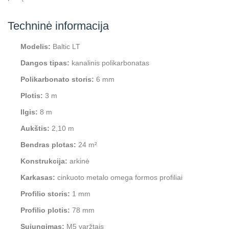
Techninė informacija
Modelis:
Baltic LT
Dangos tipas:
kanalinis polikarbonatas
Polikarbonato storis:
6 mm
Plotis:
3 m
Ilgis:
8 m
Aukštis:
2,10 m
Bendras plotas:
24 m²
Konstrukcija:
arkinė
Karkasas:
cinkuoto metalo omega formos profiliai
Profilio storis:
1 mm
Profilio plotis:
78 mm
Sujungimas:
M5 varžtais