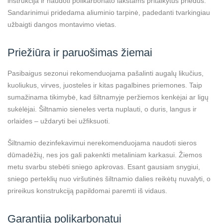
instrukcija ir naudoti polikarbonato lakštams pritaikytus priedus.
Sandarinimui pridedama aliuminio tarpinė, padedanti tvarkingiau
užbaigti dangos montavimo vietas.
Priežiūra ir paruošimas žiemai
Pasibaigus sezonui rekomenduojama pašalinti augalų likučius,
kuoliukus, virves, juosteles ir kitas pagalbines priemones. Taip
sumažinama tikimybė, kad šiltnamyje peržiemos kenkėjai ar ligų
sukėlėjai. Šiltnamio sieneles verta nuplauti, o duris, langus ir
orlaides – uždaryti bei užfiksuoti.
Šiltnamio dezinfekavimui nerekomenduojama naudoti sieros
dūmadėžių, nes jos gali pakenkti metaliniam karkasui. Žiemos
metu svarbu stebėti sniego apkrovas. Esant gausiam snygiui,
sniego perteklių nuo viršutinės šiltnamio dalies reikėtų nuvalyti, o
prireikus konstrukciją papildomai paremti iš vidaus.
Garantija polikarbonatui