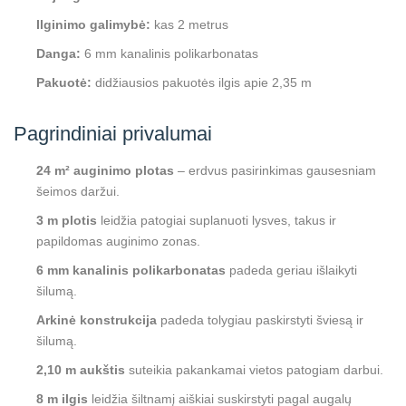
Ilginimo galimybė:
kas 2 metrus
Danga:
6 mm kanalinis polikarbonatas
Pakuotė:
didžiausios pakuotės ilgis apie 2,35 m
Pagrindiniai privalumai
24 m² auginimo plotas
– erdvus pasirinkimas gausesniam
šeimos daržui.
3 m plotis
leidžia patogiai suplanuoti lysves, takus ir
papildomas auginimo zonas.
6 mm kanalinis polikarbonatas
padeda geriau išlaikyti
šilumą.
Arkinė konstrukcija
padeda tolygiau paskirstyti šviesą ir
šilumą.
2,10 m aukštis
suteikia pakankamai vietos patogiam darbui.
8 m ilgis
leidžia šiltnamį aiškiai suskirstyti pagal augalų