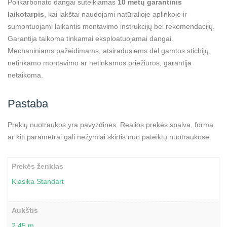
Polikarbonato dangai suteikiamas
10 metų garantinis
laikotarpis
, kai lakštai naudojami natūralioje aplinkoje ir
sumontuojami laikantis montavimo instrukcijų bei rekomendacijų.
Garantija taikoma tinkamai eksploatuojamai dangai.
Mechaniniams pažeidimams, atsiradusiems dėl gamtos stichijų,
netinkamo montavimo ar netinkamos priežiūros, garantija
netaikoma.
Pastaba
Prekių nuotraukos yra pavyzdinės. Realios prekės spalva, forma
ar kiti parametrai gali nežymiai skirtis nuo pateiktų nuotraukose.
Prekės ženklas
Klasika Standart
Aukštis
2,45 m