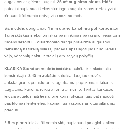
augalams ar gėlėms auginti.
25 m² auginimo plotas
leidžia
patogiai suplanuoti kelias skirtingas augalų zonas ir efektyviai
išnaudoti šiltnamio erdvę viso sezono metu.
Šis modelis dengiamas
4 mm storio kanaliniu polikarbonatu
.
Tai praktiškas ir ekonomiškas pasirinkimas pavasario, vasaros ir
rudens sezonui. Polikarbonato danga praleidžia augalams
reikalingą natūralią šviesą, padeda apsaugoti juos nuo lietaus,
vėjo, vėsesnių naktų ir staigių oro sąlygų pokyčių.
KLASIKA Standart
modelis išsiskiria aukšta ir funkcionalia
konstrukcija.
2,45 m aukštis
suteikia daugiau erdvės
aukštaūgiams pomidorams, agurkams, paprikoms ir kitiems
augalams, kuriems reikia atramų ar rišimo. Tvirtas karkasas
leidžia augalus rišti tiesiai prie konstrukcijos, taip pat naudoti
papildomas lentynėles, kabinamus vazonus ar kitus šiltnamio
priedus.
2,5 m plotis
leidžia šiltnamio vidų suplanuoti patogiai: galima