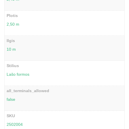
Plotis
2,50 m
Ilgis
10 m
Stilius
Lašo formos
all_terminals_allowed
false
SKU
2502004