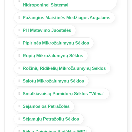
Hidroponinei Sistemai
Pažangios Maistinės Medžiagos Augalams
PH Matavimo Juostelės
Pipirinės Mikrožalumynų Sėklos
Ropių Mikrožalumynų Sėklos
Rožinių Ridikėlių Mikrožalumynų Sėklos
Salotų Mikrožalumynų Sėklos
Smulkiavaisių Pomidorų Sėklos "Vilma"
Sėjamosios Petražolės
Sėjamųjų Petražolių Sėklos
Sėklų Daiginimo Padėklas MIDI