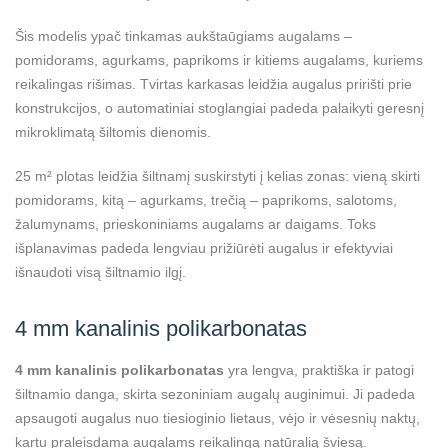
Šis modelis ypač tinkamas aukštaūgiams augalams –
pomidorams, agurkams, paprikoms ir kitiems augalams, kuriems
reikalingas rišimas. Tvirtas karkasas leidžia augalus pririšti prie
konstrukcijos, o automatiniai stoglangiai padeda palaikyti geresnį
mikroklimatą šiltomis dienomis.
25 m² plotas leidžia šiltnamį suskirstyti į kelias zonas: vieną skirti
pomidorams, kitą – agurkams, trečią – paprikoms, salotoms,
žalumynams, prieskoniniams augalams ar daigams. Toks
išplanavimas padeda lengviau prižiūrėti augalus ir efektyviai
išnaudoti visą šiltnamio ilgį.
4 mm kanalinis polikarbonatas
4 mm kanalinis polikarbonatas
yra lengva, praktiška ir patogi
šiltnamio danga, skirta sezoniniam augalų auginimui. Ji padeda
apsaugoti augalus nuo tiesioginio lietaus, vėjo ir vėsesnių naktų,
kartu praleisdama augalams reikalingą natūralią šviesą.