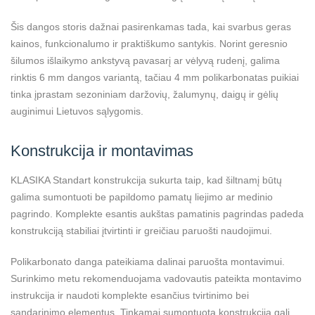
Šis dangos storis dažnai pasirenkamas tada, kai svarbus geras
kainos, funkcionalumo ir praktiškumo santykis. Norint geresnio
šilumos išlaikymo ankstyvą pavasarį ar vėlyvą rudenį, galima
rinktis 6 mm dangos variantą, tačiau 4 mm polikarbonatas puikiai
tinka įprastam sezoniniam daržovių, žalumynų, daigų ir gėlių
auginimui Lietuvos sąlygomis.
Konstrukcija ir montavimas
KLASIKA Standart konstrukcija sukurta taip, kad šiltnamį būtų
galima sumontuoti be papildomo pamatų liejimo ar medinio
pagrindo. Komplekte esantis aukštas pamatinis pagrindas padeda
konstrukciją stabiliai įtvirtinti ir greičiau paruošti naudojimui.
Polikarbonato danga pateikiama dalinai paruošta montavimui.
Surinkimo metu rekomenduojama vadovautis pateikta montavimo
instrukcija ir naudoti komplekte esančius tvirtinimo bei
sandarinimo elementus. Tinkamai sumontuota konstrukcija gali