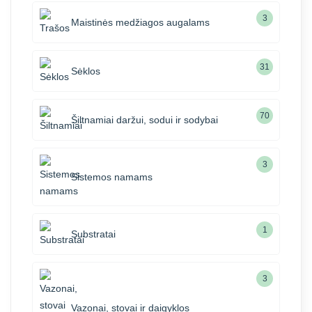
3
Maistinės medžiagos augalams
31
Sėklos
70
Šiltnamiai daržui, sodui ir sodybai
3
Sistemos namams
1
Substratai
3
Vazonai, stovai ir daigyklos