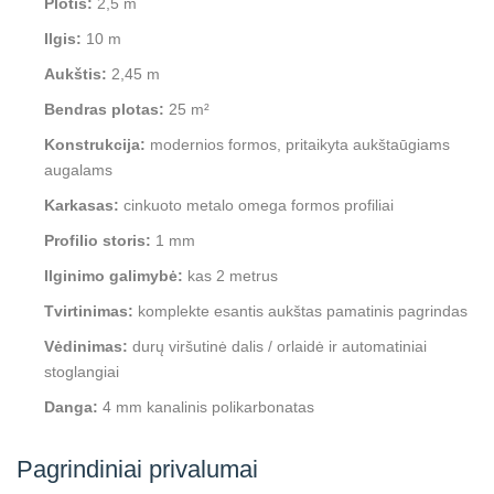
Plotis:
2,5 m
Ilgis:
10 m
Aukštis:
2,45 m
Bendras plotas:
25 m²
Konstrukcija:
modernios formos, pritaikyta aukštaūgiams
augalams
Karkasas:
cinkuoto metalo omega formos profiliai
Profilio storis:
1 mm
Ilginimo galimybė:
kas 2 metrus
Tvirtinimas:
komplekte esantis aukštas pamatinis pagrindas
Vėdinimas:
durų viršutinė dalis / orlaidė ir automatiniai
stoglangiai
Danga:
4 mm kanalinis polikarbonatas
Pagrindiniai privalumai