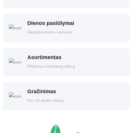
Dienos pasiūlymai
Registruotiems nariams
Asortimentas
Pildomas kiekvieną dieną
Gražinimas
Per 14 darbo dienų