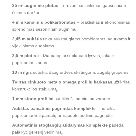
25 m² auginimo plotas
– erdvus pasirinkimas gausesniam
šeimos daržui.
4 mm kanalinis polikarbonatas
– praktiškas ir ekonomiškas
sprendimas sezoniniam auginimui.
2,45 m aukštis
tinka aukštaūgiams pomidorams, agurkams ir
vijokliniams augalams.
2,5 m plotis
leidžia patogiai suplanuoti lysves, taką ir
papildomas zonas.
10 m ilgis
suteikia daug erdvės skirtingoms augalų grupėms.
Tvirtas cinkuoto metalo omega profilių karkasas
užtikrina
konstrukcijos stabilumą.
1 mm storio profiliai
suteikia šiltnamiui patvarumo.
Aukštas pamatinis pagrindas komplekte
– nereikia
papildomai lieti pamatų ar naudoti medinio pagrindo.
Automatinis stoglangių atidarymas komplekte
padeda
palaikyti geresnį vėdinimą.