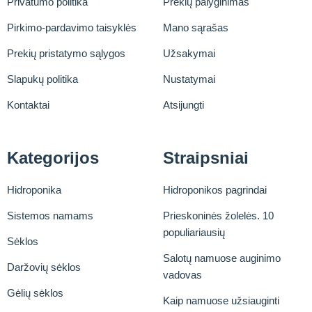
Privatumo politika
Prekių palyginimas
Pirkimo-pardavimo taisyklės
Mano sąrašas
Prekių pristatymo sąlygos
Užsakymai
Slapukų politika
Nustatymai
Kontaktai
Atsijungti
Kategorijos
Straipsniai
Hidroponika
Hidroponikos pagrindai
Sistemos namams
Prieskoninės žolelės. 10
populiariausių
Sėklos
Salotų namuose auginimo
Daržovių sėklos
vadovas
Gėlių sėklos
Kaip namuose užsiauginti