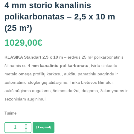
4 mm storio kanalinis
polikarbonatas – 2,5 x 10 m
(25 m²)
1029,00
€
KLASIKA Standart 2,5 x 10 m
– erdvus 25 m² polikarbonatinis
šiltnamis su
4 mm kanaliniu polikarbonatu
, tvirtu cinkuoto
metalo omega profilių karkasu, aukštu pamatiniu pagrindu ir
automatiniu stoglangių atidarymu. Tinka Lietuvos klimatui,
aukštaūgiams augalams, šeimos daržui, daigams, žalumynams ir
sezoniniam auginimui.
Turime
Į krepšelį