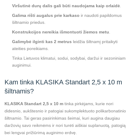
Viršutinė durų dalis gali būti naudojama kaip orlaidė
.
Galima rišti augalus prie karkaso
ir naudoti papildomus
šiltnamio priedus.
Konstrukcijos nereikia išmontuoti žiemos metu
.
Galimybė ilginti kas 2 metrus
leidžia šiltnamį pritaikyti
ateities poreikiams.
Tinka Lietuvos klimatui, sodui, sodybai, daržui ir sezoniniam
auginimui.
Kam tinka KLASIKA Standart 2,5 x 10 m
šiltnamis?
KLASIKA Standart 2,5 x 10 m
tinka pirkėjams, kurie nori
didesnio, aukštesnio ir patogiai sukomplektuoto polikarbonatinio
šiltnamio. Tai geras pasirinkimas šeimai, kuri augina daugiau
daržovių savo reikmėms ir nori turėti aiškiai suplanuotą, patogią
bei lengvai prižiūrimą auginimo erdvę.