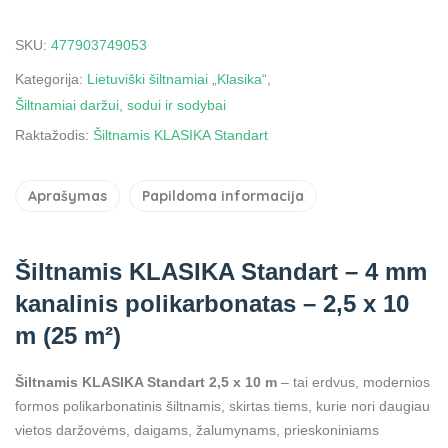
SKU:
477903749053
Kategorija:
Lietuviški šiltnamiai „Klasika“
,
Šiltnamiai daržui, sodui ir sodybai
Raktažodis:
Šiltnamis KLASIKA Standart
Aprašymas
Papildoma informacija
Šiltnamis KLASIKA Standart – 4 mm
kanalinis polikarbonatas – 2,5 x 10
m (25 m²)
Šiltnamis KLASIKA Standart 2,5 x 10 m
– tai erdvus, modernios
formos polikarbonatinis šiltnamis, skirtas tiems, kurie nori daugiau
vietos daržovėms, daigams, žalumynams, prieskoniniams