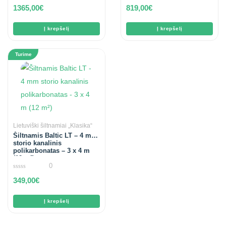
0
0
1365,00
€
819,00
€
out
out
of
of
5
5
Į krepšelį
Į krepšelį
Turime
Lietuviški šiltnamiai „Klasika“
Šiltnamis Baltic LT – 4 mm
storio kanalinis
polikarbonatas – 3 x 4 m
(12 m²)
0
0
349,00
€
out
of
5
Į krepšelį