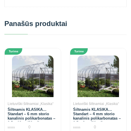
Panašūs produktai
Turime
Turime
Lietuviški šiltnamiai „Klasika“
Lietuviški šiltnamiai „Klasika“
Šiltnamis KLASIKA
Šiltnamis KLASIKA
Standart – 6 mm storio
Standart – 4 mm storio
kanalinis polikarbonatas –
kanalinis polikarbonatas –
2,5 x 12 m (30 m²)
2,5 x 8 m (20 m²)
0
0