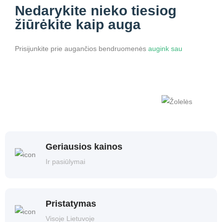
Nedarykite nieko
tiesiog
žiūrėkite kaip auga
Prisijunkite prie augančios bendruomenės
augink sau
Geriausios kainos
Ir pasiūlymai
Pristatymas
Visoje Lietuvoje