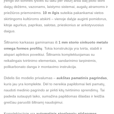
įrengti dvi šonines lysves su taku per vidurį arba dalį ploto skirti
daigų dėžėms, vazonams, laistymo sistemai, augalų atramoms ir
priežiūros priemonėms.
10 m ilgis
suteikia pakankamai vietos
skirtingoms kultūroms atskirti – vienoje dalyje auginti pomidorus,
kitoje agurkus, paprikas, salotas, prieskonius ar ankstyvuosius
daigus.
Šiltnamio karkasas gaminamas iš
1 mm storio cinkuoto metalo
omega formos profilių
. Tokia konstrukcija yra tvirta, stabili ir
atspari aplinkos poveikiui. Šiltnamis komplektuojamas su
reikalingais tvirtinimo elementais, sandarinimo tarpinėmis,
polikarbonato danga ir montavimo instrukcija.
Didelis šio modelio privalumas –
aukštas pamatinis pagrindas
,
kuris jau yra komplekte. Dėl to nereikia papildomai lieti pamatų,
naudoti medinio pagrindo ar pirkti kitų tvirtinimo sprendimų. Tai
padeda sutaupyti laiko, sumažina papildomas išlaidas ir leidžia
greičiau paruošti šiltnamį naudojimui.
Komplektacijoje yra
automatinis stoglangių atidarymas
,