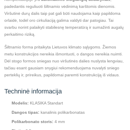
padedantis reguliuoti šiltnamio vėdinimą karštomis dienomis.
Viršutinė durų dalis taip pat gali būti naudojama kaip papildoma
orlaidė, todėl oro cirkuliaciją galima valdyti dar patogiau. Tai
svarbu norint palaikyti stabilesnę temperatūrą ir sumažinti augalų
perkaitimo riziką.
Šiltnamio forma pritaikyta Lietuvos klimato sąlygoms. Žiemos
metu konstrukcijos nereikia išmontuoti, o dangos nereikia nuimti.
Dėl stogo formos sniegas nuo viršutinės dalies nuslysta lengviau,
tačiau esant gausiam snygiui rekomenduojama nuvalyti sniego
perteklių ir, prireikus, papildomai paremti konstrukciją iš vidaus.
Techninė informacija
Modelis:
KLASIKA Standart
Dangos tipas:
kanalinis polikarbonatas
Polikarbonato storis:
4 mm