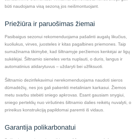
būti naudojama visą sezoną jos neišmontuojant.
Priežiūra ir paruošimas žiemai
Pasibaigus sezonui rekomenduojama pašalinti augalų likučius,
kuoliukus, virves, juosteles ir kitas pagalbines priemones. Taip
sumažinama tikimybė, kad šiltnamyje peržiemos kenkėjai ar ligų
sukėlėjai. Šiltnamio sieneles verta nuplauti, o duris, langus ir
automatinius atidarytuvus – uždaryti bei užfiksuoti.
Šiltnamio dezinfekavimui nerekomenduojama naudoti sieros
dūmadėžių, nes jos gali pakenkti metaliniam karkasui. Žiemos
metu svarbu stebėti sniego apkrovas. Esant gausiam snygiui,
sniego perteklių nuo viršutinės šiltnamio dalies reikėtų nuvalyti, o
prireikus konstrukciją papildomai paremti iš vidaus.
Garantija polikarbonatui