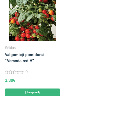
Sėklos
Valgomieji pomidorai
“Veranda red H”
0
0
3,30
€
out
of
5
Į krepšelį