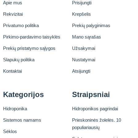
Apie mus
Prisijungti
Rekvizitai
Krepšelis
Privatumo politika
Prekių palyginimas
Pirkimo-pardavimo taisyklės
Mano sąrašas
Prekių pristatymo sąlygos
Užsakymai
Slapukų politika
Nustatymai
Kontaktai
Atsijungti
Kategorijos
Straipsniai
Hidroponika
Hidroponikos pagrindai
Sistemos namams
Prieskoninės žolelės. 10
populiariausių
Sėklos