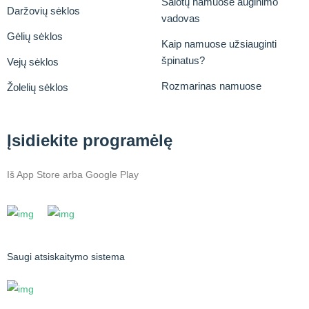
Salotų namuose auginimo
Daržovių sėklos
vadovas
Gėlių sėklos
Kaip namuose užsiauginti
špinatus?
Vejų sėklos
Rozmarinas namuose
Žolelių sėklos
Įsidiekite programėlę
Iš App Store arba Google Play
Saugi atsiskaitymo sistema