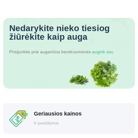
Nedarykite nieko
tiesiog
žiūrėkite kaip auga
Prisijunkite prie augančios bendruomenės
augink sau
Geriausios kainos
Ir pasiūlymai