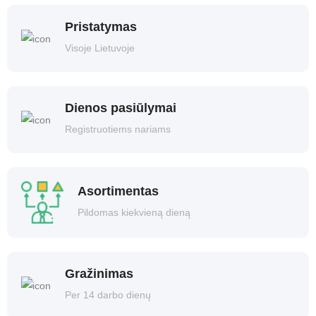
Pristatymas
Visoje Lietuvoje
Dienos pasiūlymai
Registruotiems nariams
Asortimentas
Pildomas kiekvieną dieną
Gražinimas
Per 14 darbo dienų