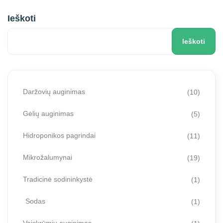
Ieškoti
Ieškoti
Daržovių auginimas
(10)
Gėlių auginimas
(5)
Hidroponikos pagrindai
(11)
Mikrožalumynai
(19)
Tradicinė sodininkystė
(1)
Sodas
(1)