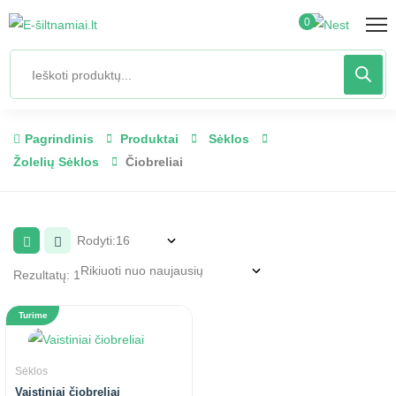
0
Pagrindinis
Produktai
Sėklos
Žolelių Sėklos
Čiobreliai
Rodyti:
Rezultatų: 1
Turime
Sėklos
Vaistiniai čiobreliai