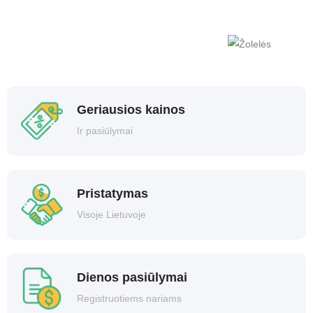
Geriausios kainos
Ir pasiūlymai
Pristatymas
Visoje Lietuvoje
Dienos pasiūlymai
Registruotiems nariams