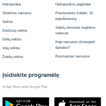
Hidroponika
Hidroponikos pagrindai
Sistemos namams
Prieskoninės žolelės. 10
populiariausių
Sėklos
Salotų namuose auginimo
Daržovių sėklos
vadovas
Gėlių sėklos
Kaip namuose užsiauginti
špinatus?
Vejų sėklos
Rozmarinas namuose
Žolelių sėklos
Įsidiekite programėlę
Iš App Store arba Google Play