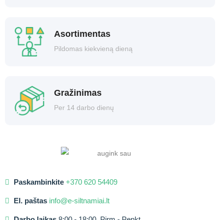
Asortimentas
Pildomas kiekvieną dieną
Gražinimas
Per 14 darbo dienų
Paskambinkite
+370 620 54409
El. paštas
info@e-siltnamiai.lt
Darbo laikas
8:00 - 18:00, Pirm - Penkt