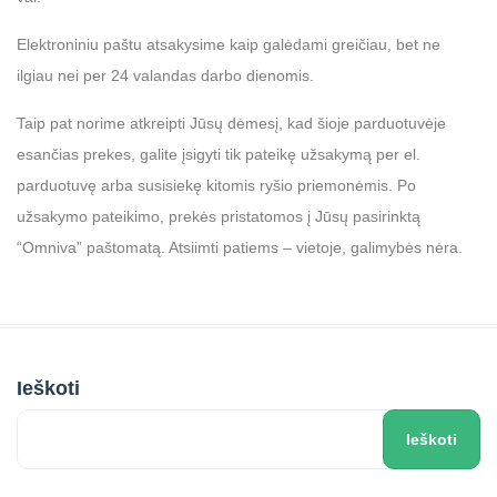
Elektroniniu paštu atsakysime kaip galėdami greičiau, bet ne
ilgiau nei per 24 valandas darbo dienomis.
Taip pat norime atkreipti Jūsų dėmesį, kad šioje parduotuvėje
esančias prekes, galite įsigyti tik pateikę užsakymą per el.
parduotuvę arba susisiekę kitomis ryšio priemonėmis. Po
užsakymo pateikimo, prekės pristatomos į Jūsų pasirinktą
“Omniva” paštomatą. Atsiimti patiems – vietoje, galimybės nėra.
Ieškoti
Ieškoti