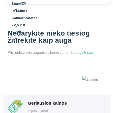
Nedarykite nieko
tiesiog
žiūrėkite kaip auga
Prisijunkite prie augančios bendruomenės
augink sau
Geriausios kainos
Ir pasiūlymai