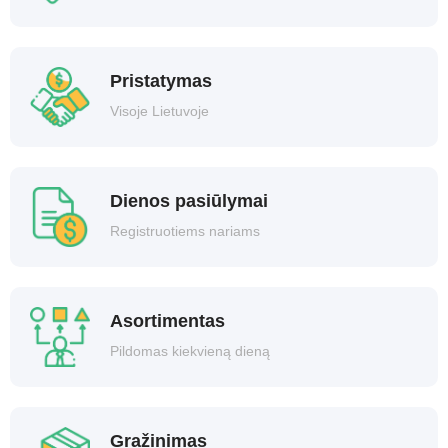
Pristatymas
Visoje Lietuvoje
Dienos pasiūlymai
Registruotiems nariams
Asortimentas
Pildomas kiekvieną dieną
Gražinimas