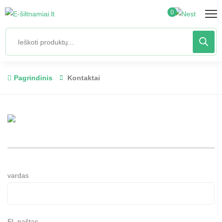
0
Pagrindinis
Kontaktai
vardas
El. paštas