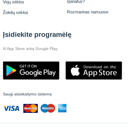
špinatus?
Vejų sėklos
Rozmarinas namuose
Žolelių sėklos
Įsidiekite programėlę
Iš App Store arba Google Play
Saugi atsiskaitymo sistema