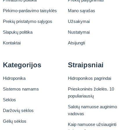
Pirkimo-pardavimo taisyklės
Mano sąrašas
Prekių pristatymo sąlygos
Užsakymai
Slapukų politika
Nustatymai
Kontaktai
Atsijungti
Kategorijos
Straipsniai
Hidroponika
Hidroponikos pagrindai
Sistemos namams
Prieskoninės žolelės. 10
populiariausių
Sėklos
Salotų namuose auginimo
Daržovių sėklos
vadovas
Gėlių sėklos
Kaip namuose užsiauginti