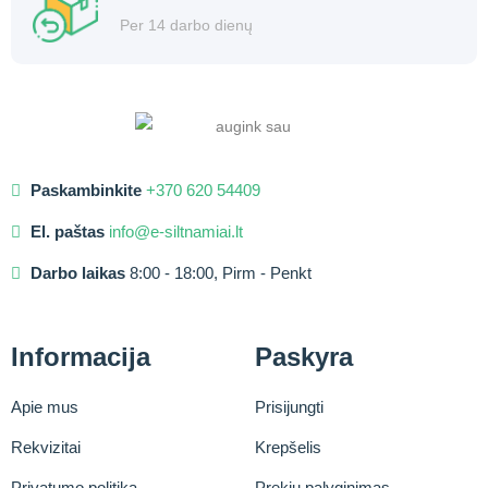
Per 14 darbo dienų
Paskambinkite
+370 620 54409
El. paštas
info@e-siltnamiai.lt
Darbo laikas
8:00 - 18:00, Pirm - Penkt
Informacija
Paskyra
Apie mus
Prisijungti
Rekvizitai
Krepšelis
Privatumo politika
Prekių palyginimas