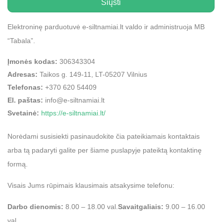
Elektroninę parduotuvė e-siltnamiai.lt valdo ir administruoja MB
“Tabala”.
Įmonės kodas:
306343304
Adresas:
Taikos g. 149-11, LT-05207 Vilnius
Telefonas:
+370 620 54409
El. paštas:
info@e-siltnamiai.lt
Svetainė:
https://e-siltnamiai.lt/
Norėdami susisiekti pasinaudokite čia pateikiamais kontaktais
arba tą padaryti galite per šiame puslapyje pateiktą kontaktinę
formą.
Visais Jums rūpimais klausimais atsakysime telefonu:
Darbo dienomis:
8.00 – 18.00 val.
Savaitgaliais:
9.00 – 16.00
val.