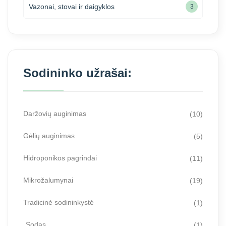
Vazonai, stovai ir daigyklos
3
Sodininko užrašai:
Daržovių auginimas
(10)
Gėlių auginimas
(5)
Hidroponikos pagrindai
(11)
Mikrožalumynai
(19)
Tradicinė sodininkystė
(1)
Sodas
(1)