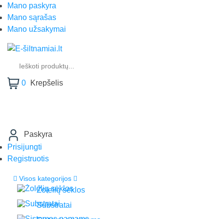
Mano paskyra
Mano sąrašas
Mano užsakymai
Products
search
0
Krepšelis
Paskyra
Prisijungti
Registruotis
Visos kategorijos
Žolelių sėklos
Substratai