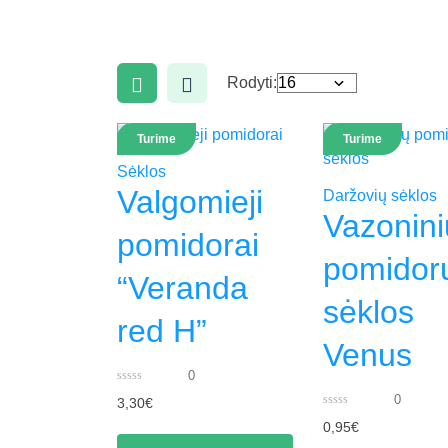
Rodyti:
Turime
Turime
Sėklos
Valgomieji
Daržovių sėklos
Vazonini
pomidorai
pomidor
“Veranda
sėklos
red H”
Venus
0
0
0
3,30
€
out
of
0
0,95
€
5
out
of