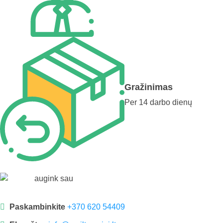
Gražinimas
Per 14 darbo dienų
Paskambinkite
+370 620 54409