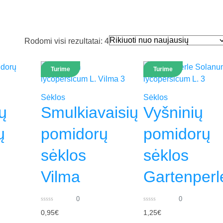
Rūšiuojama
Rodomi visi rezultatai: 4
pagal
naujausią
Turime
Turime
Sėklos
Sėklos
ų
Smulkiavaisių
Vyšninių
ų
pomidorų
pomidorų
sėklos
sėklos
Vilma
Gartenperl
0
0
0
0
0,95
€
1,25
€
out
out
of
of