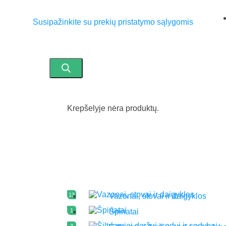
Susipažinkite su prekių pristatymo sąlygomis
Krepšelyje nėra produktų.
13
Vazonai, stovai ir daigyklos
1
Špinatai
3