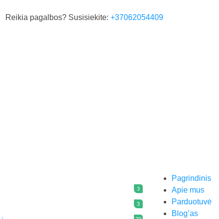
Reikia pagalbos? Susisiekite:
+37062054409
Susipažinkite su privatumo politika
Pagrindinis
3
Apie mus
Parduotuvė
3
Blog’as
70