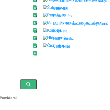
Šiltnamiai daržui, sodui ir sodyb
31
Šalavijai
4
Petražolės
6
Maistinės medžiagos augalams
70
Kopūstai
2
Hidroponika
12
Čiobreliai
6
Pomidorai