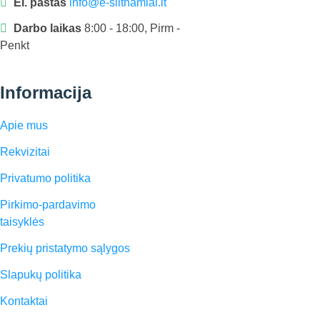
El. paštas
info@e-siltnamiai.lt
Darbo laikas
8:00 - 18:00, Pirm -
Penkt
Informacija
Apie mus
Rekvizitai
Privatumo politika
Pirkimo-pardavimo
taisyklės
Prekių pristatymo sąlygos
Slapukų politika
Kontaktai