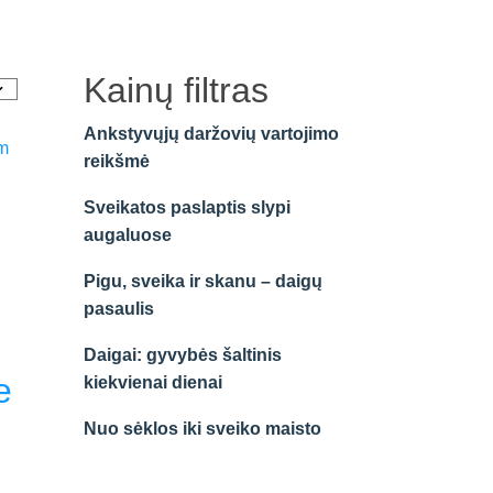
Kainų filtras
Ankstyvųjų daržovių vartojimo
reikšmė
Sveikatos paslaptis slypi
augaluose
Pigu, sveika ir skanu – daigų
pasaulis
Daigai: gyvybės šaltinis
e
kiekvienai dienai
Nuo sėklos iki sveiko maisto