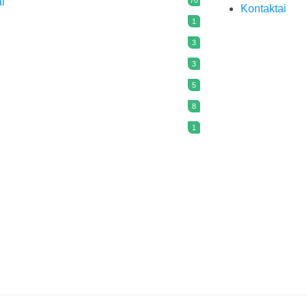
ai
Kontaktai
1
3
3
5
8
1