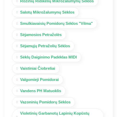
Rožinių Ridikėlių Mikrožalumynų Sėklos
Salotų Mikrožalumynų Sėklos
Smulkiavaisių Pomidorų Sėklos "Vilma"
Sėjamosios Petražolės
Sėjamųjų Petražolių Sėklos
Sėklų Daiginimo Padėklas MIDI
Vaistiniai Čiobreliai
Valgomieji Pomidorai
Vandens PH Matuoklis
Vazoninių Pomidorų Sėklos
Violetinių Garbanotų Lapinių Kopūstų