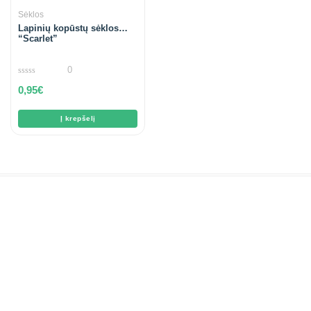
Sėklos
Lapinių kopūstų sėklos
“Scarlet”
0
0
0,95
€
out
of
5
Į krepšelį