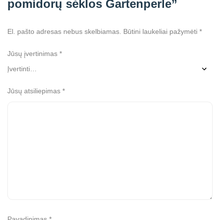
pomidorų sėklos Gartenperle”
El. pašto adresas nebus skelbiamas.
Būtini laukeliai pažymėti
*
Jūsų įvertinimas
*
Jūsų atsiliepimas
*
Pavadinimas
*