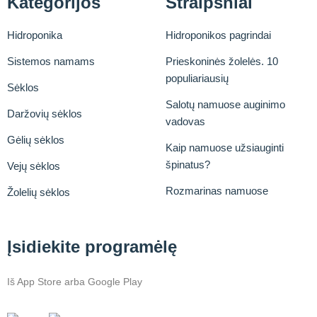
Kategorijos
Straipsniai
Hidroponika
Hidroponikos pagrindai
Sistemos namams
Prieskoninės žolelės. 10
populiariausių
Sėklos
Salotų namuose auginimo
Daržovių sėklos
vadovas
Gėlių sėklos
Kaip namuose užsiauginti
špinatus?
Vejų sėklos
Rozmarinas namuose
Žolelių sėklos
Įsidiekite programėlę
Iš App Store arba Google Play