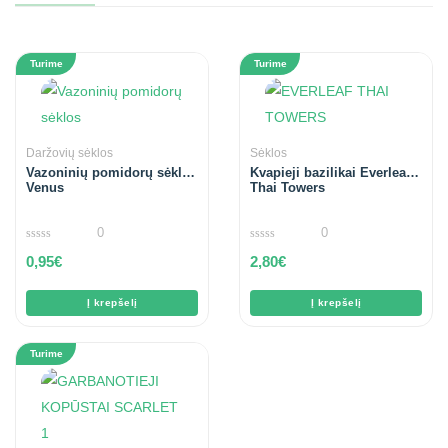
Turime
Turime
Daržovių sėklos
Sėklos
Vazoninių pomidorų sėklos
Kvapieji bazilikai Everleaf
Venus
Thai Towers
0
0
0
0
0,95
€
2,80
€
out
out
of
of
5
5
Į krepšelį
Į krepšelį
Turime