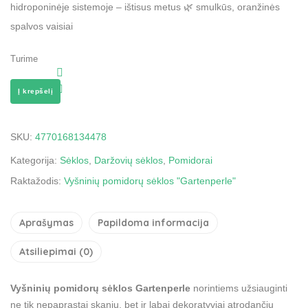
hidroponinėje sistemoje – ištisus metus
🌿 smulkūs, oranžinės
spalvos vaisiai
Turime
Į krepšelį
SKU:
4770168134478
Kategorija:
Sėklos
,
Daržovių sėklos
,
Pomidorai
Raktažodis:
Vyšninių pomidorų sėklos "Gartenperle"
Aprašymas
Papildoma informacija
Atsiliepimai (0)
Vyšninių pomidorų sėklos Gartenperle
norintiems užsiauginti
ne tik nepaprastai skanių, bet ir labai dekoratyviai atrodančių