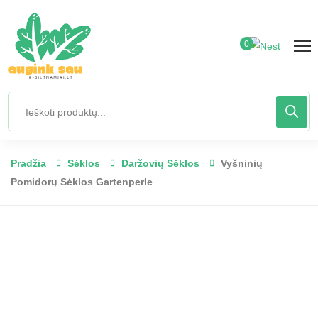
0
Pradžia
Sėklos
Daržovių Sėklos
Vyšninių
Pomidorų Sėklos Gartenperle