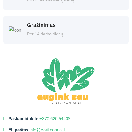
Pildomas kiekvieną dieną
Gražinimas
Per 14 darbo dienų
Paskambinkite
+370 620 54409
El. paštas
info@e-siltnamiai.lt