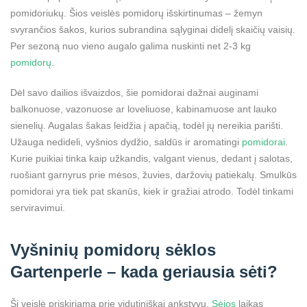
pomidoriukų. Šios veislės pomidorų išskirtinumas – žemyn
svyrančios šakos, kurios subrandina sąlyginai didelį skaičių vaisių.
Per sezoną nuo vieno augalo galima nuskinti net 2-3 kg
pomidorų
.
Dėl savo dailios išvaizdos, šie pomidorai dažnai auginami
balkonuose, vazonuose ar loveliuose, kabinamuose ant lauko
sienelių. Augalas šakas leidžia į apačią, todėl jų nereikia parišti.
Užauga nedideli, vyšnios dydžio, saldūs ir aromatingi
pomidorai
.
Kurie puikiai tinka kaip užkandis, valgant vienus, dedant į salotas,
ruošiant garnyrus prie mėsos, žuvies, daržovių patiekalų. Smulkūs
pomidorai yra tiek pat skanūs, kiek ir gražiai atrodo. Todėl tinkami
serviravimui.
Vyšninių pomidorų sėklos
Gartenperle – kada geriausia sėti?
Ši veislė priskiriama prie vidutiniškai ankstyvų.
Sėjos
laikas