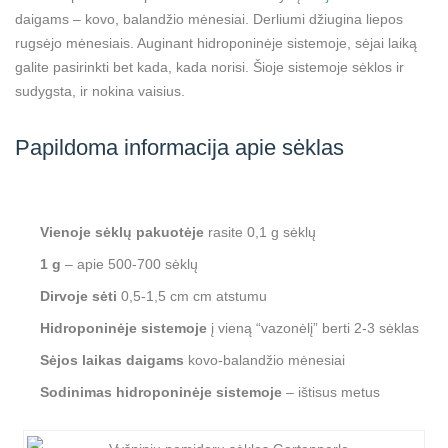
daigams – kovo, balandžio mėnesiai. Derliumi džiugina liepos
rugsėjo mėnesiais. Auginant hidroponinėje sistemoje, sėjai laiką
galite pasirinkti bet kada, kada norisi. Šioje sistemoje sėklos ir
sudygsta, ir nokina vaisius.
Papildoma informacija apie sėklas
Vienoje sėklų pakuotėje
rasite 0,1 g sėklų
1 g
– apie 500-700 sėklų
Dirvoje sėti
0,5-1,5 cm cm atstumu
Hidroponinėje sistemoje
į vieną “vazonėlį” berti 2-3 sėklas
Sėjos laikas daigams
kovo-balandžio mėnesiai
Sodinimas hidroponinėje sistemoje
– ištisus metus