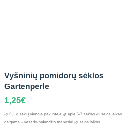
Vyšninių pomidorų sėklos
Gartenperle
1,25
€
🌿 0,1 g sėklų vienoje pakuotėje
🌿 apie 5-7 sėklas
🌿 sėjos laikas
daigams – vasario-balandžio mėnesiai
🌿 sėjos laikas