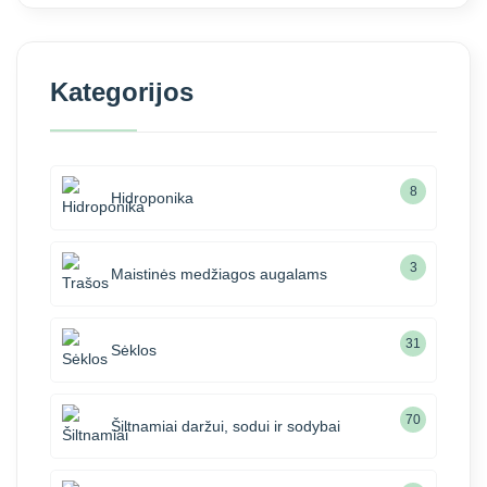
Kategorijos
8
Hidroponika
3
Maistinės medžiagos augalams
31
Sėklos
70
Šiltnamiai daržui, sodui ir sodybai