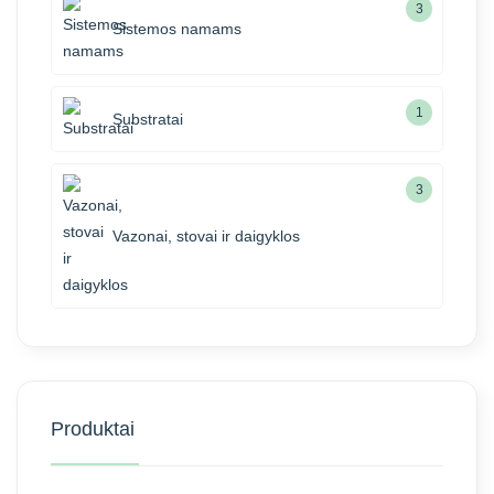
3
Sistemos namams
1
Substratai
3
Vazonai, stovai ir daigyklos
Produktai