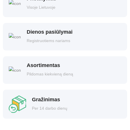
Visoje Lietuvoje
Dienos pasiūlymai
Registruotiems nariams
Asortimentas
Pildomas kiekvieną dieną
Gražinimas
Per 14 darbo dienų