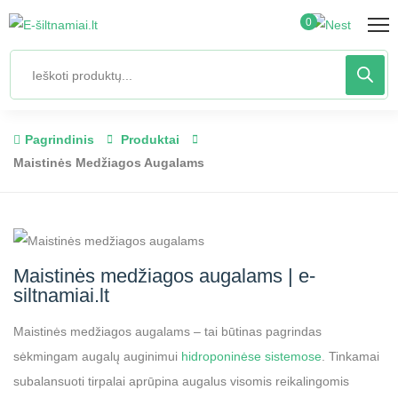
0
Pagrindinis
Produktai
Maistinės Medžiagos Augalams
Maistinės medžiagos augalams | e-
siltnamiai.lt
Maistinės medžiagos augalams – tai būtinas pagrindas
sėkmingam augalų auginimui
hidroponinėse sistemose
. Tinkamai
subalansuoti tirpalai aprūpina augalus visomis reikalingomis