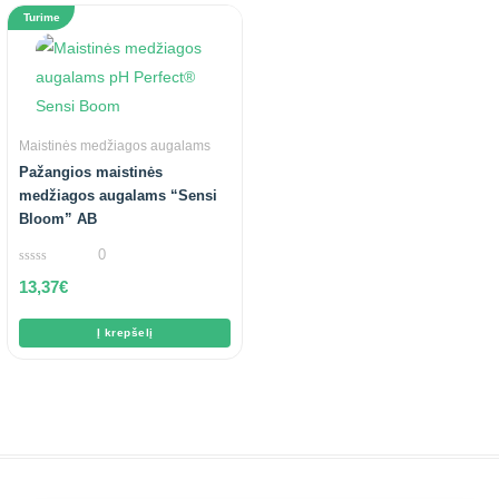
Turime
Maistinės medžiagos augalams
Pažangios maistinės
medžiagos augalams “Sensi
Bloom” AB
0
0
13,37
€
out
of
5
Į krepšelį