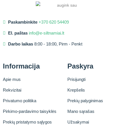
Paskambinkite
+370 620 54409
El. paštas
info@e-siltnamiai.lt
Darbo laikas
8:00 - 18:00, Pirm - Penkt
Informacija
Paskyra
Apie mus
Prisijungti
Rekvizitai
Krepšelis
Privatumo politika
Prekių palyginimas
Pirkimo-pardavimo taisyklės
Mano sąrašas
Prekių pristatymo sąlygos
Užsakymai