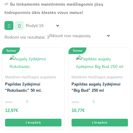
🌱
Su tinkamomis maistinėmis medžiagomis jūsų
hidroponinis ūkis klestės visus metus!
Rodyti:
Rodomi visi rezultatai: 3
Turime
Turime
Maistinės medžiagos augalams
Maistinės medžiagos augalams
Papildas žydėjimui
Papildas augalų žydėjimui
“Rokzbastic” 50 ml.
“Big Bud” 250 ml
0
0
0
0
12,97
€
10,77
€
out
out
of
of
5
5
Į krepšelį
Į krepšelį