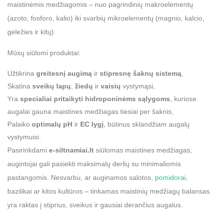
maistinėmis medžiagomis – nuo pagrindinių makroelementų
(azoto, fosforo, kalio) iki svarbių mikroelementų (magnio, kalcio,
geležies ir kitų).
Mūsų siūlomi produktai:
Užtikrina
greitesnį augimą
ir
stipresnę šaknų sistemą
,
Skatina
sveikų lapų
,
žiedų
ir
vaisių
vystymąsi,
Yra
specialiai pritaikyti hidroponinėms sąlygoms
, kuriose
augalai gauna maistines medžiagas tiesiai per šaknis,
Palaiko
optimalų pH
ir
EC lygį
, būtinus sklandžiam augalų
vystymuisi.
Pasirinkdami
e-siltnamiai.lt
siūlomas maistines medžiagas,
augintojai gali pasiekti maksimalų derlių su minimaliomis
pastangomis. Nesvarbu, ar auginamos salotos,
pomidorai
,
bazilikai ar kitos kultūros – tinkamas maistinių medžiagų balansas
yra raktas į stiprius, sveikus ir gausiai derančius augalus.