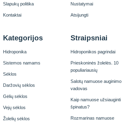
Slapukų politika
Nustatymai
Kontaktai
Atsijungti
Kategorijos
Straipsniai
Hidroponika
Hidroponikos pagrindai
Sistemos namams
Prieskoninės žolelės. 10
populiariausių
Sėklos
Salotų namuose auginimo
Daržovių sėklos
vadovas
Gėlių sėklos
Kaip namuose užsiauginti
špinatus?
Vejų sėklos
Rozmarinas namuose
Žolelių sėklos