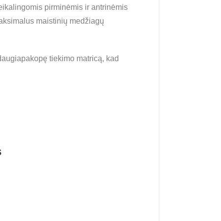
eikalingomis pirminėmis ir antrinėmis
 maksimalus maistinių medžiagų
 daugiapakopę tiekimo matricą, kad
s