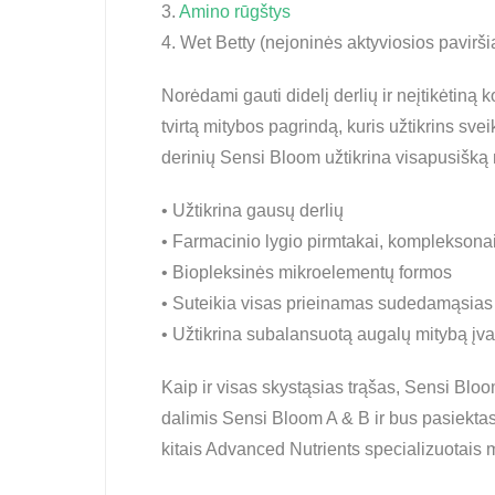
3.
Amino rūgštys
4. Wet Betty (nejoninės aktyviosios pavirš
Norėdami gauti didelį derlių ir neįtikėtin
tvirtą mitybos pagrindą, kuris užtikrins sv
derinių Sensi Bloom užtikrina visapusišką 
• Užtikrina gausų derlių
• Farmacinio lygio pirmtakai, kompleksona
• Biopleksinės mikroelementų formos
• Suteikia visas prieinamas sudedamąsias 
• Užtikrina subalansuotą augalų mitybą įv
Kaip ir visas skystąsias trąšas, Sensi Blo
dalimis Sensi Bloom A & B ir bus pasiektas 
kitais Advanced Nutrients specializuotais 