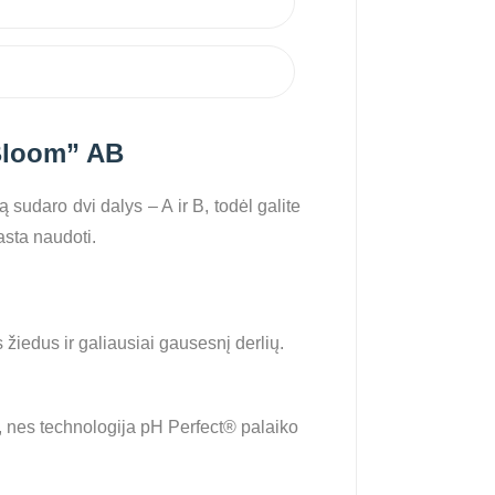
Bloom” AB
sudaro dvi dalys – A ir B, todėl galite
asta naudoti.
iedus ir galiausiai gausesnį derlių.
 nes technologija pH Perfect® palaiko