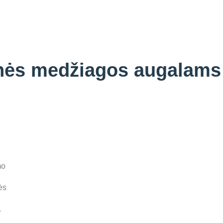
nės medžiagos augalams
mo
ės
.