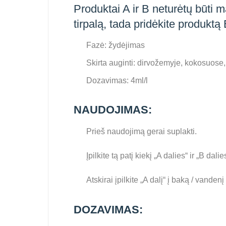
Produktai A ir B neturėtų būti m
tirpalą, tada pridėkite produktą 
Fazė: žydėjimas
Skirta auginti: dirvožemyje, kokosuose
Dozavimas: 4ml/l
NAUDOJIMAS:
Prieš naudojimą gerai suplakti.
Įpilkite tą patį kiekį „A dalies“ ir „B da
Atskirai įpilkite „A dalį“ į baką / vandenį
DOZAVIMAS: