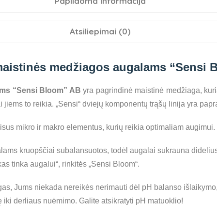
Papildoma informacija
Atsiliepimai (0)
aistinės medžiagos augalams “Sensi 
ams “Sensi Bloom” AB
yra pagrindinė maistinė medžiaga, kurią 
i jiems to reikia. „Sensi“ dviejų komponentų trąšų linija yra papr
visus mikro ir makro elementus, kurių reikia optimaliam augimui.
ms kruopščiai subalansuotos, todėl augalai sukrauna didelius ž
kas tinka augalui“, rinkitės „Sensi Bloom“.
s, Jums niekada nereikės nerimauti dėl pH balanso išlaikymo,
 iki derliaus nuėmimo. Galite atsikratyti pH matuoklio!