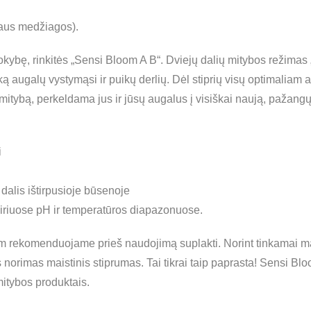
iaus medžiagos).
ą kokybę, rinkitės „Sensi Bloom A B“. Dviejų dalių mitybos režim
eiką augalų vystymąsi ir puikų derlių. Dėl stiprių visų optimalia
mitybą, perkeldama jus ir jūsų augalus į visiškai naują, pažangų
i
dalis ištirpusioje būsenoje
airiuose pH ir temperatūros diapazonuose.
om rekomenduojame prieš naudojimą suplakti. Norint tinkamai mai
norimas maistinis stiprumas. Tai tikrai taip paprasta! Sensi Blo
mitybos produktais.