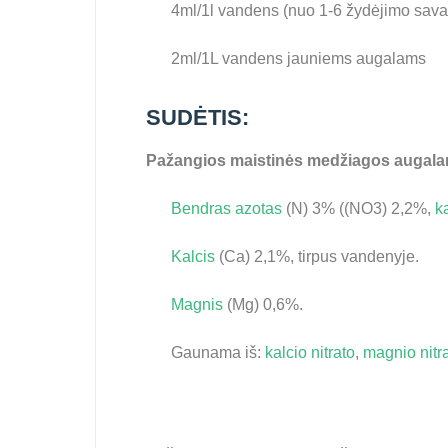
4ml/1l vandens (nuo 1-6 žydėjimo sava
2ml/1L vandens jauniems augalams
SUDĖTIS:
Pažangios maistinės medžiagos auga
Bendras azotas
(N) 3% ((NO3) 2,2%,
k
Kalcis
(Ca) 2,1%, tirpus vandenyje.
Magnis
(Mg) 0,6%.
Gaunama iš:
kalcio nitrato
,
magnio nitr