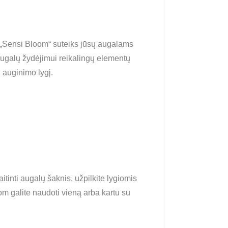
as „Sensi Bloom“ suteiks jūsų augalams
m augalų žydėjimui reikalingų elementų
 auginimo lygį.
tinti augalų šaknis, užpilkite lygiomis
om galite naudoti vieną arba kartu su