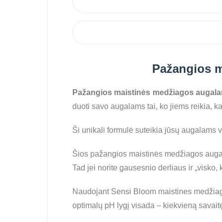
Pažangios m
Pažangios maistinės medžiagos augal
duoti savo augalams tai, ko jiems reikia, ka
Ši unikali formulė suteikia jūsų augalams 
Šios pažangios maistinės medžiagos augala
Tad jei norite gausesnio derliaus ir „visko, 
Naudojant Sensi Bloom maistines medžiaga
optimalų pH lygį visada – kiekvieną savaitę