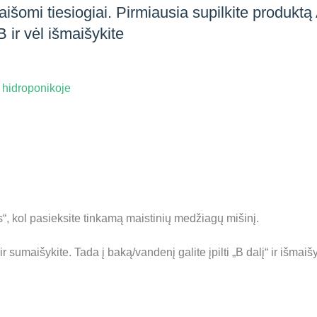
aišomi tiesiogiai. Pirmiausia supilkite produktą
B ir vėl išmaišykite
,
hidroponikoje
lies“, kol pasieksite tinkamą maistinių medžiagų mišinį.
 ir sumaišykite. Tada į baką/vandenį galite įpilti „B dalį“ ir išmaišy