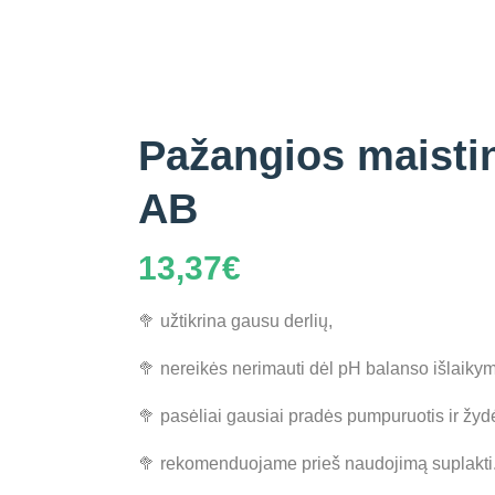
Pažangios maisti
AB
13,37
€
🥦 užtikrina gausu derlių,
🥦 nereikės nerimauti dėl pH balanso išlaiky
🥦 pasėliai gausiai pradės pumpuruotis ir žyd
🥦 rekomenduojame prieš naudojimą suplakti