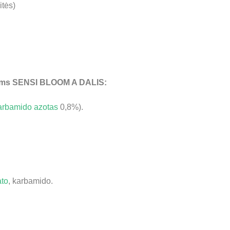
itės)
lams SENSI BLOOM A DALIS:
arbamido azotas
0,8%).
ato
, karbamido.