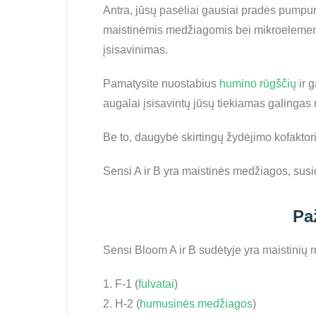
Antra, jūsų pasėliai gausiai pradės pumpuru
maistinėmis medžiagomis bei mikroelementai
įsisavinimas.
Pamatysite nuostabius
humino rūgščių
ir 
augalai įsisavintų jūsų tiekiamas galingas
Be to, daugybė skirtingų žydėjimo kofaktor
Sensi A ir B yra maistinės medžiagos, susi
Pa
Sensi Bloom A ir B sudėtyje yra maistinių 
1. F-1 (
fulvatai
)
2. H-2 (
humusinės medžiagos
)