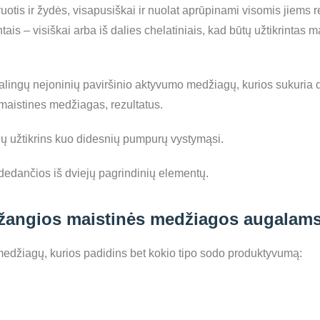
otis ir žydės, visapusiškai ir nuolat aprūpinami visomis jiems r
s – visiškai arba iš dalies chelatiniais, kad būtų užtikrintas
galingų nejoninių paviršinio aktyvumo medžiagų, kurios sukuria
 maistines medžiagas, rezultatus.
ių užtikrins kuo didesnių pumpurų vystymąsi.
dedančios iš dviejų pagrindinių elementų.
žangios maistinės medžiagos augalam
medžiagų, kurios padidins bet kokio tipo sodo produktyvumą: