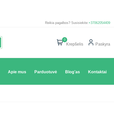
Reikia pagalbos? Susisiekite:
+37062054409
0
Krepšelis
Paskyra
Apie mus
Parduotuvė
Blog’as
Kontaktai