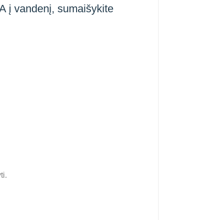
 A į vandenį, sumaišykite
ti.