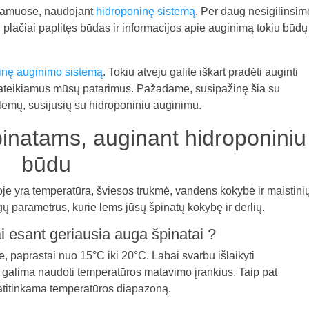
 namuose, naudojant
hidroponinę sistemą
. Per daug nesigilinsim
 plačiai paplitęs būdas ir informacijos apie auginimą tokiu būdų
inę auginimo sistemą
. Tokiu atveju galite iškart pradėti auginti
ia pateikiamus mūsų patarimus. Pažadame, susipažinę šia su
blemų, susijusių su hidroponiniu auginimu.
inatams, auginant hidroponiniu
būdu
je yra temperatūra, šviesos trukmė, vandens kokybė ir maistini
gų parametrus, kurie lems jūsų špinatų kokybę ir derlių.
i esant geriausia auga špinatai ?
 paprastai nuo 15°C iki 20°C. Labai svarbu išlaikyti
 galima naudoti temperatūros matavimo įrankius. Taip pat
s atitinkama temperatūros diapazoną.