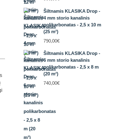
Šiltnamis KLASIKA Drop -
4 mm storio kanalinis
polikarbonatas - 2,5 x 10 m
(25 m²)
790,00
€
Šiltnamis KLASIKA Drop -
6 mm storio kanalinis
polikarbonatas - 2,5 x 8 m
(20 m²)
s
ų
740,00
€
gi