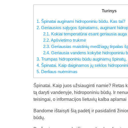
Turinys
1.
Špinatai auginami hidroponiniu būdu. Kas tai?
2.
Geriausios sąlygos špinatams, auginant hidrop
2.1.
Kokiai temperatūrai esant geriausia auga 
2.2.
Apšvietimo trukmė
2.3.
Geriausias maistinių medžiagų tirpalas 
2.4.
Geriausia vandens kokybė hidroponiniu
3.
Trumpas hidroponiniu būdu auginamų špinatų,
4.
Špinatai. Kaip daiginamos jų sėklos hidroponin
5.
Derliaus nuėmimas
Špinatai. Kaip juos užsiauginti namie? Retas 
tą daryti vandenyje, hidroponiniu būdų. Ir nen
teisingai, o informacijos lietuvių kalba aplamai
Bandome ištaisyti šią padėtį ir pasidalinti žin
būdų.