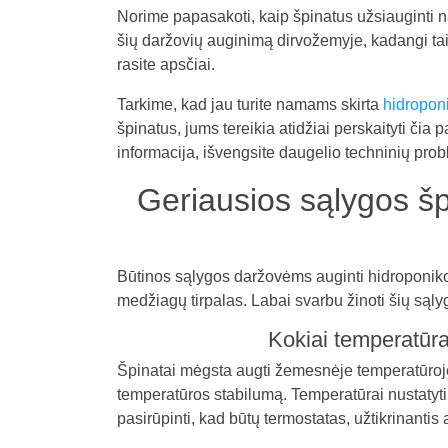
Norime papasakoti, kaip špinatus užsiauginti
šių daržovių auginimą dirvožemyje, kadangi tai
rasite apsčiai.
Tarkime, kad jau turite namams skirta
hidropon
špinatus, jums tereikia atidžiai perskaityti č
informacija, išvengsite daugelio techninių pro
Geriausios sąlygos šp
Būtinos sąlygos daržovėms auginti hidroponiko
medžiagų tirpalas. Labai svarbu žinoti šių sąly
Kokiai temperatūra
Špinatai mėgsta augti žemesnėje temperatūroje,
temperatūros stabilumą. Temperatūrai nustatyti
pasirūpinti, kad būtų termostatas, užtikrinanti