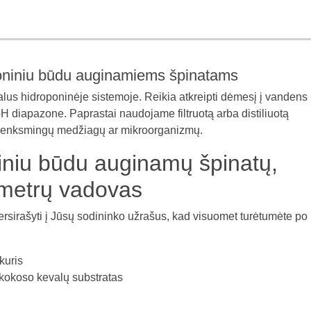
oniniu būdu auginamiems špinatams
lus hidroponinėje sistemoje. Reikia atkreipti dėmesį į vandens
 diapazone. Paprastai naudojame filtruotą arba distiliuotą
a kenksmingų medžiagų ar mikroorganizmų.
niu būdu auginamų špinatų,
metrų vadovas
ersirašyti į Jūsų sodininko užrašus, kad visuomet turėtumėte po
kuris
kokoso kevalų substratas