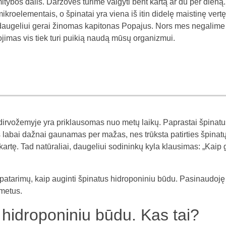
bos dalis. Daržoves turime valgyti bent kartą ar du per dieną.
roelementais, o špinatai yra viena iš itin didelę maistinę vertę
ti daugeliui gerai žinomas kapitonas Popajus. Nors mes negalime
tojimas vis tiek turi puikią naudą mūsų organizmui.
s dirvožemyje yra priklausomas nuo metų laikų. Paprastai špinatu
ius labai dažnai gaunamas per mažas, nes trūksta patirties špinat
kartę. Tad natūraliai, daugeliui sodininkų kyla klausimas: „Kaip 
patarimų, kaip auginti špinatus hidroponiniu būdu. Pasinaudoję
 metus.
 hidroponiniu būdu. Kas tai?