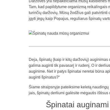
Daržovės yra nepakeičiama mūsų kasdienės mity
Tam, kad papildytume organizmą reikalingais mik
turinčių daržovių. Mūsų žodžius gali patvirtin
įgyti jėgų kaip Popajus, reguliarus špinatų var
Deja, špinatų (kaip ir kitų daržovių) auginima
galima auginti tik pavasarį ir rudenį. O ir derl
auginime. Net ir patys špinatai neretai būna ap
auginti špinatus?“
Šiame straipsnyje pateiksime keletą naudingų 
jais, špinatų derliumi galėsite mėgautis ištisus
Špinatai auginami