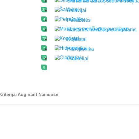
Šiltnamiai daržui, sodui ir sodyb
31
Šalavijai
4
Petražolės
6
Maistinės medžiagos augalams
70
Kopūstai
2
Hidroponika
12
Čiobreliai
6
 Kriterijai Auginant Namuose