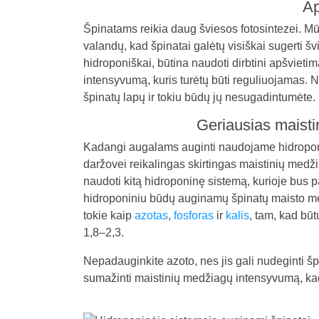
Ap
Špinatams reikia daug šviesos fotosintezei. Mū
valandų, kad špinatai galėtų visiškai sugerti 
hidroponiškai, būtina naudoti dirbtini apšvietimą
intensyvumą, kuris turėtų būti reguliuojamas. 
špinatų lapų ir tokiu būdų jų nesugadintumėte.
Geriausias maisti
Kadangi augalams auginti naudojame hidroponin
daržovei reikalingas skirtingas maistinių medžia
naudoti kitą hidroponinę sistemą, kurioje bus
hidroponiniu būdų auginamų špinatų maisto m
tokie kaip
azotas
,
fosforas
ir
kalis
, tam, kad bū
1,8–2,3.
Nepadauginkite azoto, nes jis gali nudeginti špi
sumažinti maistinių medžiagų intensyvumą, kad