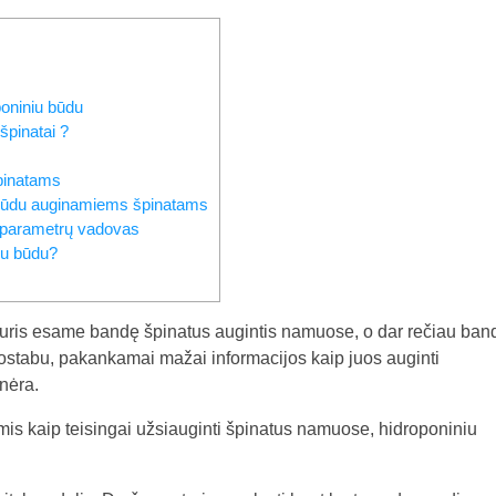
oniniu būdu
špinatai ?
špinatams
 būdu auginamiems špinatams
 parametrų vadovas
iu būdu?
kuris esame bandę špinatus augintis namuose, o dar rečiau ban
uostabu, pakankamai mažai informacijos kaip juos auginti
 nėra.
iomis kaip teisingai užsiauginti špinatus namuose, hidroponiniu