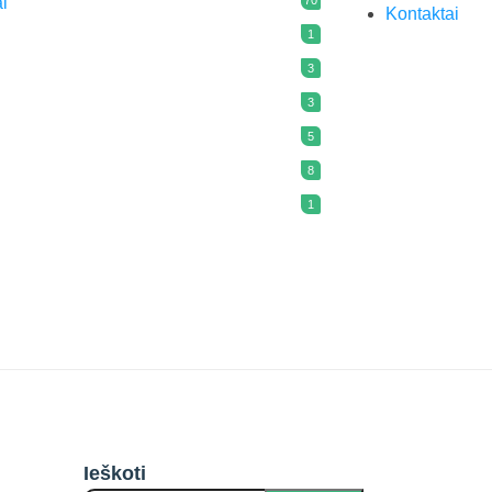
ai
Kontaktai
1
3
3
5
8
1
Ieškoti