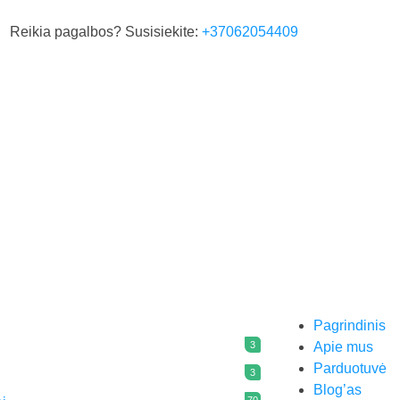
Reikia pagalbos? Susisiekite:
+37062054409
Pagrindinis
3
Apie mus
Parduotuvė
3
Blog’as
70