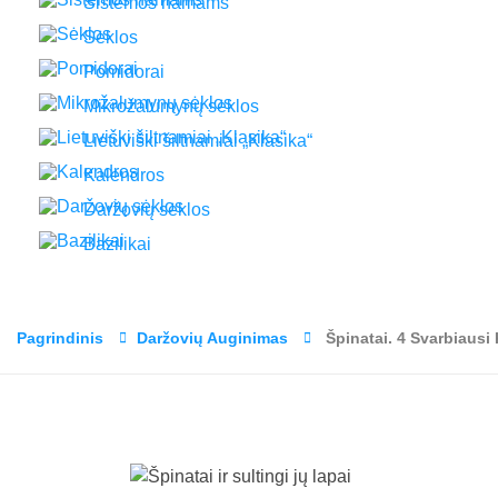
Sistemos namams
Sėklos
Pomidorai
Mikrožalumynų sėklos
Lietuviški šiltnamiai „Klasika“
Kalendros
Daržovių sėklos
Bazilikai
Pagrindinis
Daržovių Auginimas
Špinatai. 4 Svarbiausi