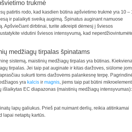
švietimo trukmė
sų patirtis rodo, kad kasdien būtina apšvietimo trukmė yra 10 –
šviesą ir palaikyti sveiką augimą. Špinatus auginant namuose
. Apšviečiant dirbtinai, turite atkreipti dėmesį į šviesos
Nustatykite vidutini šviesos intensyvumą, kad neperdžiovintumėt
nių medžiagų tirpalas špinatams
ę sistemą, maistinių medžiagų tirpalas yra būtinas. Kiekviena
gų tirpalas. Jei taip pat auginate ir kitas daržoves, siūlome jom
 paprasčiau sukurti toms daržovėms palankesnę terpę. Pagrindin
edžiagos yra
kalcis
ir
magnis
, jiems taip pat būtini mikroelement
tų išlaikytas EC diapazonas (maistinių medžiagų intensyvumas):
natų lapų galiukus. Prieš pat nuimant derlių, reikia atitinkamai
 lapai netaptų kartūs.