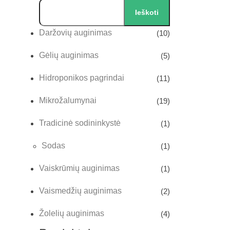
Ieškoti
Daržovių auginimas
(10)
Gėlių auginimas
(5)
Hidroponikos pagrindai
(11)
Mikrožalumynai
(19)
Tradicinė sodininkystė
(1)
Sodas
(1)
Vaiskrūmių auginimas
(1)
Vaismedžių auginimas
(2)
Žolelių auginimas
(4)