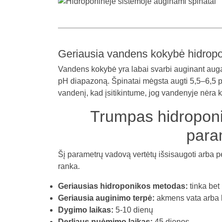
Geriausia vandens kokybė hidrop
Vandens kokybė yra labai svarbi auginant auga
pH diapazoną. Špinatai mėgsta augti 5,5–6,5 pH
vandenį, kad įsitikintume, jog vandenyje nėr
Trumpas hidroponi
para
Šį parametrų vadovą vertėtų išsisaugoti arba p
ranka.
Geriausias hidroponikos metodas:
tinka bet 
Geriausia auginimo terpė:
akmens vata arba 
Dygimo laikas:
5-10 dienų
Derliaus nuėmimo laikas:
45 dienos