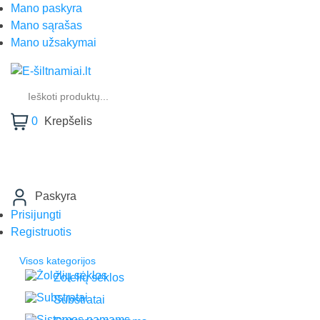
Mano paskyra
Mano sąrašas
Mano užsakymai
Products
search
0
Krepšelis
Paskyra
Prisijungti
Registruotis
Visos kategorijos
Žolelių sėklos
Substratai