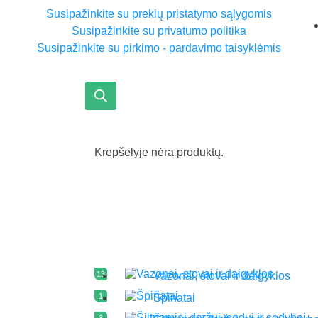
Susipažinkite su prekių pristatymo sąlygomis
Susipažinkite su privatumo politika
Susipažinkite su pirkimo - pardavimo taisyklėmis
Krepšelyje nėra produktų.
13
Vazonai, stovai ir daigyklos
1
Špinatai
3