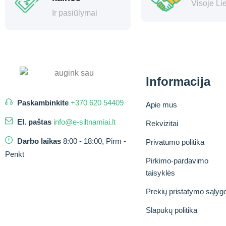
Visoje Li
Ir pasiūlymai
Informacija
Paskambinkite
+370 620 54409
Apie mus
El. paštas
info@e-siltnamiai.lt
Rekvizitai
Darbo laikas
8:00 - 18:00, Pirm -
Privatumo politika
Penkt
Pirkimo-pardavimo
taisyklės
Prekių pristatymo sąlyg
Slapukų politika