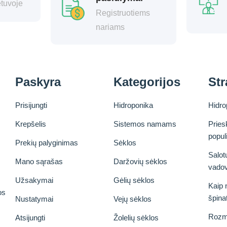
etuvoje
Registruotiems
nariams
Paskyra
Kategorijos
Str
Prisijungti
Hidroponika
Hidro
Krepšelis
Sistemos namams
Pries
popul
Prekių palyginimas
Sėklos
Salot
Mano sąrašas
Daržovių sėklos
vado
Užsakymai
Gėlių sėklos
Kaip 
os
špina
Nustatymai
Vejų sėklos
Rozm
Atsijungti
Žolelių sėklos