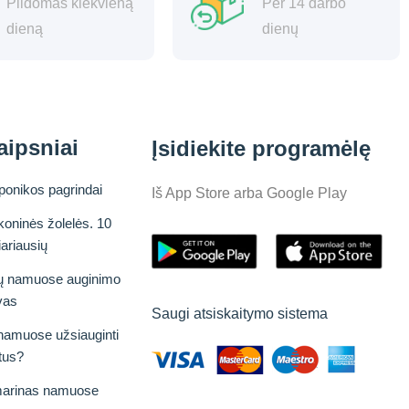
Pildomas kiekvieną
Per 14 darbo
dieną
dienų
aipsniai
Įsidiekite programėlę
ponikos pagrindai
Iš App Store arba Google Play
koninės žolelės. 10
iariausių
ų namuose auginimo
vas
Saugi atsiskaitymo sistema
namuose užsiauginti
tus?
arinas namuose