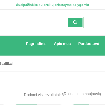
Susipažinkite su prekių pristatymo sąlygomis
Pagrindinis
Apie mus
Parduotuvė
Bazilikai
Rodomi visi rezultatai: 6