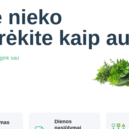
 nieko
ūrėkite kaip a
gink sau
Dienos
ymas
pasiūlymai