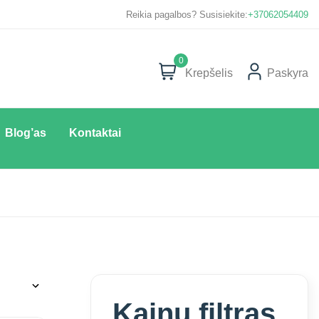
Susipažinkite su privatumo politika
Reikia pagalbos? Susisiekite:
+37062054409
0
Krepšelis
Paskyra
Blog’as
Kontaktai
Kainų filtras