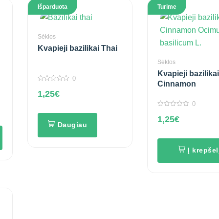
Išparduota
Turime
Sėklos
Kvapieji bazilikai Thai
Sėklos
Kvapieji bazilikai
0
Cinnamon
0
1,25
€
out
of
0
5
0
1,25
€
out
Daugiau
of
5
Į krepšel