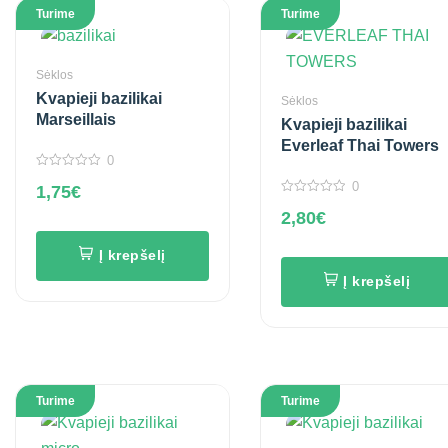
Turime
Turime
Sėklos
Kvapieji bazilikai
Sėklos
Marseillais
Kvapieji bazilikai
Everleaf Thai Towers
0
0
0
1,75
€
out
of
0
5
2,80
€
out
of
5
Į krepšelį
Į krepšelį
Turime
Turime