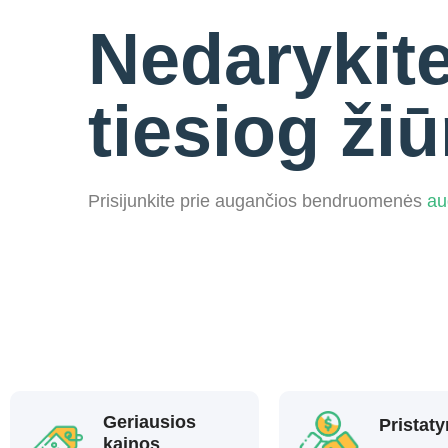
Nedarykite
tiesiog ži
Prisijunkite prie augančios bendruomenės
au
Geriausios
Pristat
kainos