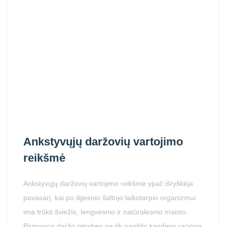
Ankstyvųjų daržovių vartojimo
reikšmė
Ankstyvųjų daržovių vartojimo reikšmė ypač išryškėja
pavasarį, kai po ilgesnio šaltojo laikotarpio organizmui
ima trūkti šviežio, lengvesnio ir natūralesnio maisto.
Pirmosios daržo gėrybės ne tik papildo kasdienį racioną