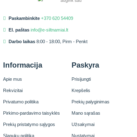
Paskambinkite
+370 620 54409
El. paštas
info@e-siltnamiai.lt
Darbo laikas
8:00 - 18:00, Pirm - Penkt
Informacija
Paskyra
Apie mus
Prisijungti
Rekvizitai
Krepšelis
Privatumo politika
Prekių palyginimas
Pirkimo-pardavimo taisyklės
Mano sąrašas
Prekių pristatymo sąlygos
Užsakymai
Slapukų politika
Nustatymai