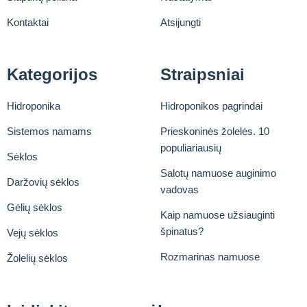
Kontaktai
Atsijungti
Kategorijos
Straipsniai
Hidroponika
Hidroponikos pagrindai
Sistemos namams
Prieskoninės žolelės. 10
populiariausių
Sėklos
Salotų namuose auginimo
Daržovių sėklos
vadovas
Gėlių sėklos
Kaip namuose užsiauginti
špinatus?
Vejų sėklos
Rozmarinas namuose
Žolelių sėklos