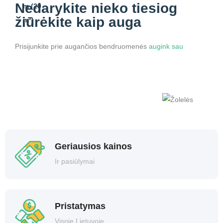
Nedarykite nieko
tiesiog
žiūrėkite kaip auga
Prisijunkite prie augančios bendruomenės
augink sau
Geriausios kainos
Ir pasiūlymai
Pristatymas
Visoje Lietuvoje