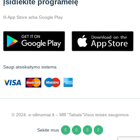
Įsidiekite programėlę
Iš App Store arba Google Play
Saugi atsiskaitymo sistema
© 2024, e-siltnamiai.lt – MB “Tabala”
Visos teisės saugomos
Sekite mus