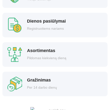
Dienos pasiūlymai
Registruotiems nariams
Asortimentas
Pildomas kiekvieną dieną
Gražinimas
Per 14 darbo dienų