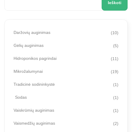
Ieškoti
Daržovių auginimas
(10)
Gėlių auginimas
(5)
Hidroponikos pagrindai
(11)
Mikrožalumynai
(19)
Tradicinė sodininkystė
(1)
Sodas
(1)
Vaiskrūmių auginimas
(1)
Vaismedžių auginimas
(2)