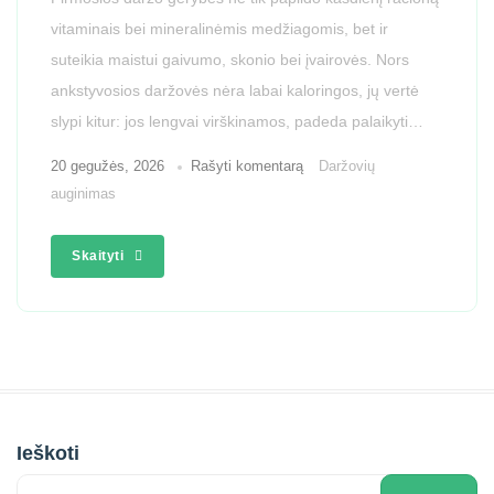
vitaminais bei mineralinėmis medžiagomis, bet ir
suteikia maistui gaivumo, skonio bei įvairovės. Nors
ankstyvosios daržovės nėra labai kaloringos, jų vertė
slypi kitur: jos lengvai virškinamos, padeda palaikyti…
20 gegužės, 2026
Rašyti komentarą
Daržovių
auginimas
Skaityti
Ieškoti