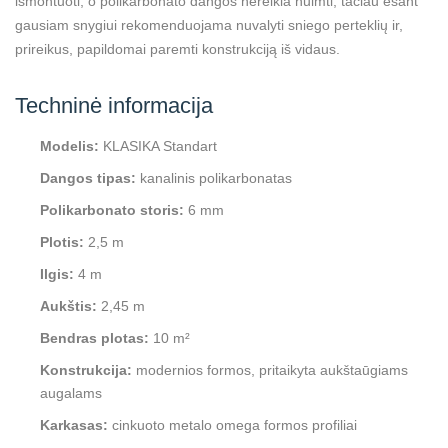
išmontuoti, o polikarbonato dangos nereikia nuimti, tačiau esant
gausiam snygiui rekomenduojama nuvalyti sniego perteklių ir,
prireikus, papildomai paremti konstrukciją iš vidaus.
Techninė informacija
Modelis:
KLASIKA Standart
Dangos tipas:
kanalinis polikarbonatas
Polikarbonato storis:
6 mm
Plotis:
2,5 m
Ilgis:
4 m
Aukštis:
2,45 m
Bendras plotas:
10 m²
Konstrukcija:
modernios formos, pritaikyta aukštaūgiams
augalams
Karkasas:
cinkuoto metalo omega formos profiliai