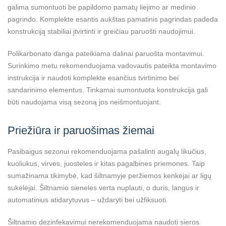
galima sumontuoti be papildomo pamatų liejimo ar medinio
pagrindo. Komplekte esantis aukštas pamatinis pagrindas padeda
konstrukciją stabiliai įtvirtinti ir greičiau paruošti naudojimui.
Polikarbonato danga pateikiama dalinai paruošta montavimui.
Surinkimo metu rekomenduojama vadovautis pateikta montavimo
instrukcija ir naudoti komplekte esančius tvirtinimo bei
sandarinimo elementus. Tinkamai sumontuota konstrukcija gali
būti naudojama visą sezoną jos neišmontuojant.
Priežiūra ir paruošimas žiemai
Pasibaigus sezonui rekomenduojama pašalinti augalų likučius,
kuoliukus, virves, juosteles ir kitas pagalbines priemones. Taip
sumažinama tikimybė, kad šiltnamyje peržiemos kenkėjai ar ligų
sukėlėjai. Šiltnamio sieneles verta nuplauti, o duris, langus ir
automatinius atidarytuvus – uždaryti bei užfiksuoti.
Šiltnamio dezinfekavimui nerekomenduojama naudoti sieros