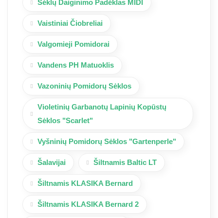
Sėklų Daiginimo Padėklas MIDI
Vaistiniai Čiobreliai
Valgomieji Pomidorai
Vandens PH Matuoklis
Vazoninių Pomidorų Sėklos
Violetinių Garbanotų Lapinių Kopūstų
Sėklos "Scarlet"
Vyšninių Pomidorų Sėklos "Gartenperle"
Šalavijai
Šiltnamis Baltic LT
Šiltnamis KLASIKA Bernard
Šiltnamis KLASIKA Bernard 2