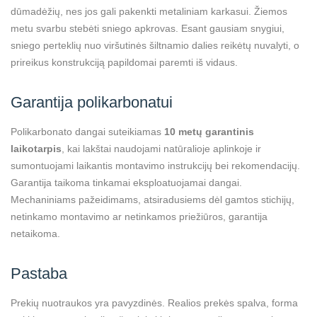
dūmadėžių, nes jos gali pakenkti metaliniam karkasui. Žiemos
metu svarbu stebėti sniego apkrovas. Esant gausiam snygiui,
sniego perteklių nuo viršutinės šiltnamio dalies reikėtų nuvalyti, o
prireikus konstrukciją papildomai paremti iš vidaus.
Garantija polikarbonatui
Polikarbonato dangai suteikiamas
10 metų garantinis
laikotarpis
, kai lakštai naudojami natūralioje aplinkoje ir
sumontuojami laikantis montavimo instrukcijų bei rekomendacijų.
Garantija taikoma tinkamai eksploatuojamai dangai.
Mechaniniams pažeidimams, atsiradusiems dėl gamtos stichijų,
netinkamo montavimo ar netinkamos priežiūros, garantija
netaikoma.
Pastaba
Prekių nuotraukos yra pavyzdinės. Realios prekės spalva, forma