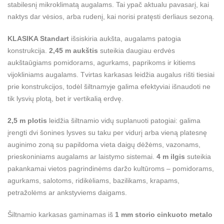
stabilesnį mikroklimatą augalams. Tai ypač aktualu pavasarį, kai
naktys dar vėsios, arba rudenį, kai norisi pratęsti derliaus sezoną.
KLASIKA Standart
išsiskiria aukšta, augalams patogia
konstrukcija.
2,45 m aukštis
suteikia daugiau erdvės
aukštaūgiams pomidorams, agurkams, paprikoms ir kitiems
vijokliniams augalams. Tvirtas karkasas leidžia augalus rišti tiesiai
prie konstrukcijos, todėl šiltnamyje galima efektyviai išnaudoti ne
tik lysvių plotą, bet ir vertikalią erdvę.
2,5 m plotis
leidžia šiltnamio vidų suplanuoti patogiai: galima
įrengti dvi šonines lysves su taku per vidurį arba vieną platesnę
auginimo zoną su papildoma vieta daigų dėžėms, vazonams,
prieskoniniams augalams ar laistymo sistemai.
4 m ilgis
suteikia
pakankamai vietos pagrindinėms daržo kultūroms – pomidorams,
agurkams, salotoms, ridikėliams, bazilikams, krapams,
petražolėms ar ankstyviems daigams.
Šiltnamio karkasas gaminamas iš
1 mm storio cinkuoto metalo