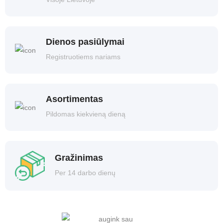
Dienos pasiūlymai
Registruotiems nariams
Asortimentas
Pildomas kiekvieną dieną
Gražinimas
Per 14 darbo dienų