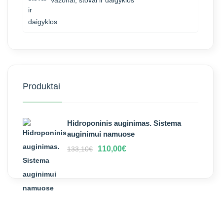
Vazonai, stovai ir daigyklos
Produktai
Hidroponinis auginimas. Sistema
auginimui namuose
110,00
€
133,10
€