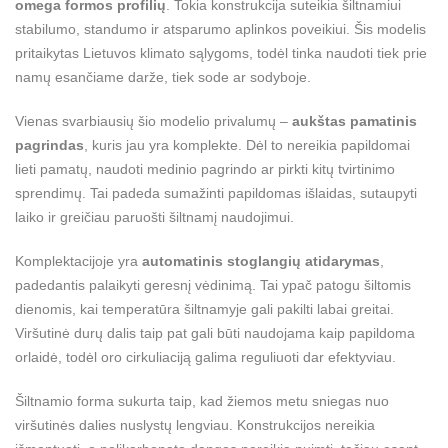
omega formos profilių
. Tokia konstrukcija suteikia šiltnamiui
stabilumo, standumo ir atsparumo aplinkos poveikiui. Šis modelis
pritaikytas Lietuvos klimato sąlygoms, todėl tinka naudoti tiek prie
namų esančiame darže, tiek sode ar sodyboje.
Vienas svarbiausių šio modelio privalumų –
aukštas pamatinis
pagrindas
, kuris jau yra komplekte. Dėl to nereikia papildomai
lieti pamatų, naudoti medinio pagrindo ar pirkti kitų tvirtinimo
sprendimų. Tai padeda sumažinti papildomas išlaidas, sutaupyti
laiko ir greičiau paruošti šiltnamį naudojimui.
Komplektacijoje yra
automatinis stoglangių atidarymas
,
padedantis palaikyti geresnį vėdinimą. Tai ypač patogu šiltomis
dienomis, kai temperatūra šiltnamyje gali pakilti labai greitai.
Viršutinė durų dalis taip pat gali būti naudojama kaip papildoma
orlaidė, todėl oro cirkuliaciją galima reguliuoti dar efektyviau.
Šiltnamio forma sukurta taip, kad žiemos metu sniegas nuo
viršutinės dalies nuslystų lengviau. Konstrukcijos nereikia