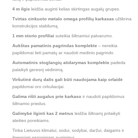
4 m ilgis
leidžia auginti kelias skirtingas augalų grupes.
Tvirtas cinkuoto metalo omega profilių karkasas
užtikrina
konstrukcijos stabilumą.
1 mm storio profiliai
suteikia šiltnamiui patvarumo.
Aukštas pamatinis pagrindas komplekte
– nereikia
papildomai lieti pamatų ar naudoti medinio pagrindo.
Automatinis stoglangių atidarymas komplekte
padeda
palaikyti geresnį vėdinimą.
Viršutinė durų dalis gali būti naudojama kaip orlaidė
papildomai oro cirkuliacijai.
Galima rišti augalus prie karkaso
ir naudoti papildomus
šiltnamio priedus.
Galimybė ilginti kas 2 metrus
leidžia šiltnamį pritaikyti
ateities poreikiams.
Tinka Lietuvos klimatui, sodui, sodybai, daržui, daigams ir
ilgesniam sezoniniam auginimui.