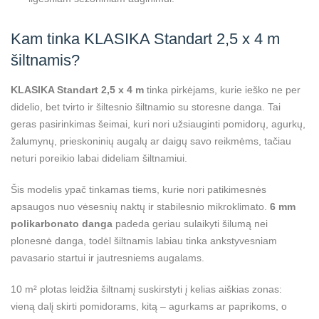
Kam tinka KLASIKA Standart 2,5 x 4 m
šiltnamis?
KLASIKA Standart 2,5 x 4 m
tinka pirkėjams, kurie ieško ne per
didelio, bet tvirto ir šiltesnio šiltnamio su storesne danga. Tai
geras pasirinkimas šeimai, kuri nori užsiauginti pomidorų, agurkų,
žalumynų, prieskoninių augalų ar daigų savo reikmėms, tačiau
neturi poreikio labai dideliam šiltnamiui.
Šis modelis ypač tinkamas tiems, kurie nori patikimesnės
apsaugos nuo vėsesnių naktų ir stabilesnio mikroklimato.
6 mm
polikarbonato danga
padeda geriau sulaikyti šilumą nei
plonesnė danga, todėl šiltnamis labiau tinka ankstyvesniam
pavasario startui ir jautresniems augalams.
10 m² plotas leidžia šiltnamį suskirstyti į kelias aiškias zonas:
vieną dalį skirti pomidorams, kitą – agurkams ar paprikoms, o