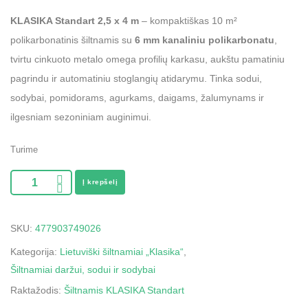
KLASIKA Standart 2,5 x 4 m
– kompaktiškas 10 m²
polikarbonatinis šiltnamis su
6 mm kanaliniu polikarbonatu
,
tvirtu cinkuoto metalo omega profilių karkasu, aukštu pamatiniu
pagrindu ir automatiniu stoglangių atidarymu. Tinka sodui,
sodybai, pomidorams, agurkams, daigams, žalumynams ir
ilgesniam sezoniniam auginimui.
Turime
Į krepšelį
SKU:
477903749026
Kategorija:
Lietuviški šiltnamiai „Klasika“
,
Šiltnamiai daržui, sodui ir sodybai
Raktažodis:
Šiltnamis KLASIKA Standart