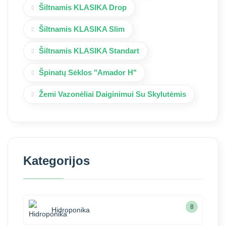
Šiltnamis KLASIKA Drop
Šiltnamis KLASIKA Slim
Šiltnamis KLASIKA Standart
Špinatų Sėklos "Amador H"
Žemi Vazonėliai Daiginimui Su Skylutėmis
Kategorijos
8
Hidroponika