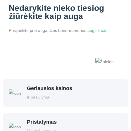
Nedarykite nieko
tiesiog
žiūrėkite kaip auga
Prisijunkite prie augančios bendruomenės
augink sau
Geriausios kainos
Ir pasiūlymai
Pristatymas
Visoje Lietuvoje