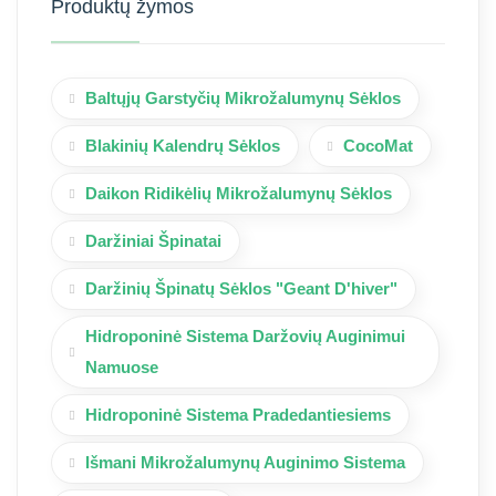
Produktų žymos
Baltųjų Garstyčių Mikrožalumynų Sėklos
Blakinių Kalendrų Sėklos
CocoMat
Daikon Ridikėlių Mikrožalumynų Sėklos
Daržiniai Špinatai
Daržinių Špinatų Sėklos "Geant D'hiver"
Hidroponinė Sistema Daržovių Auginimui
Namuose
Hidroponinė Sistema Pradedantiesiems
Išmani Mikrožalumynų Auginimo Sistema