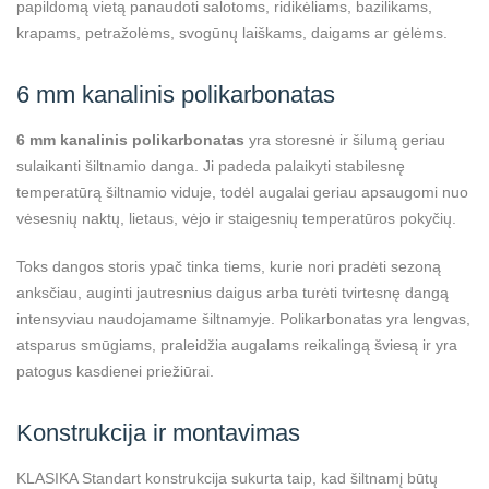
papildomą vietą panaudoti salotoms, ridikėliams, bazilikams,
krapams, petražolėms, svogūnų laiškams, daigams ar gėlėms.
6 mm kanalinis polikarbonatas
6 mm kanalinis polikarbonatas
yra storesnė ir šilumą geriau
sulaikanti šiltnamio danga. Ji padeda palaikyti stabilesnę
temperatūrą šiltnamio viduje, todėl augalai geriau apsaugomi nuo
vėsesnių naktų, lietaus, vėjo ir staigesnių temperatūros pokyčių.
Toks dangos storis ypač tinka tiems, kurie nori pradėti sezoną
anksčiau, auginti jautresnius daigus arba turėti tvirtesnę dangą
intensyviau naudojamame šiltnamyje. Polikarbonatas yra lengvas,
atsparus smūgiams, praleidžia augalams reikalingą šviesą ir yra
patogus kasdienei priežiūrai.
Konstrukcija ir montavimas
KLASIKA Standart konstrukcija sukurta taip, kad šiltnamį būtų