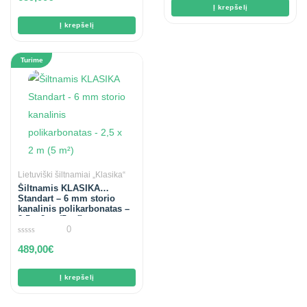
of
Į krepšelį
5
Į krepšelį
Turime
Lietuviški šiltnamiai „Klasika“
Šiltnamis KLASIKA
Standart – 6 mm storio
kanalinis polikarbonatas –
2,5 x 2 m (5 m²)
0
0
489,00
€
out
of
5
Į krepšelį