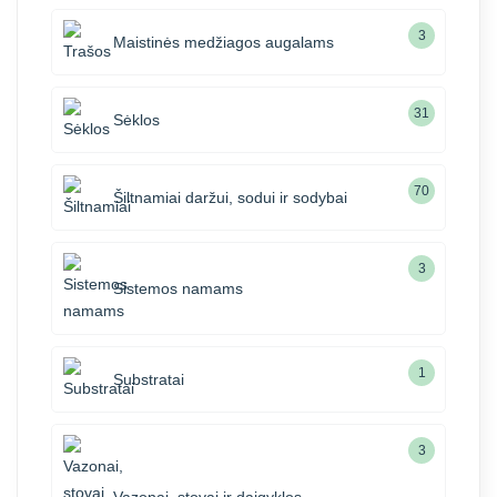
3
Maistinės medžiagos augalams
31
Sėklos
70
Šiltnamiai daržui, sodui ir sodybai
3
Sistemos namams
1
Substratai
3