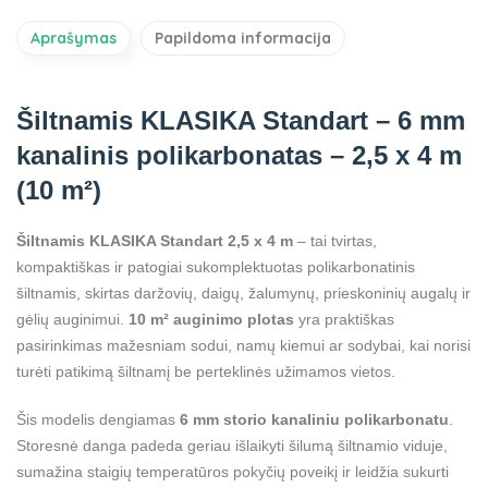
Aprašymas
Papildoma informacija
Šiltnamis KLASIKA Standart – 6 mm
kanalinis polikarbonatas – 2,5 x 4 m
(10 m²)
Šiltnamis KLASIKA Standart 2,5 x 4 m
– tai tvirtas,
kompaktiškas ir patogiai sukomplektuotas polikarbonatinis
šiltnamis, skirtas daržovių, daigų, žalumynų, prieskoninių augalų ir
gėlių auginimui.
10 m² auginimo plotas
yra praktiškas
pasirinkimas mažesniam sodui, namų kiemui ar sodybai, kai norisi
turėti patikimą šiltnamį be perteklinės užimamos vietos.
Šis modelis dengiamas
6 mm storio kanaliniu polikarbonatu
.
Storesnė danga padeda geriau išlaikyti šilumą šiltnamio viduje,
sumažina staigių temperatūros pokyčių poveikį ir leidžia sukurti