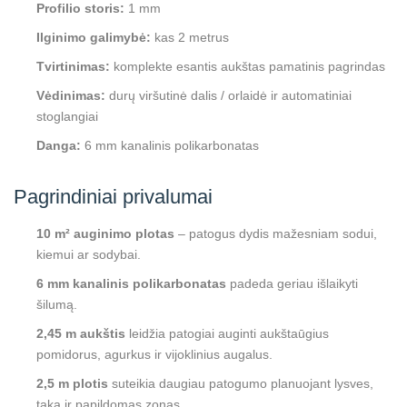
Profilio storis:
1 mm
Ilginimo galimybė:
kas 2 metrus
Tvirtinimas:
komplekte esantis aukštas pamatinis pagrindas
Vėdinimas:
durų viršutinė dalis / orlaidė ir automatiniai
stoglangiai
Danga:
6 mm kanalinis polikarbonatas
Pagrindiniai privalumai
10 m² auginimo plotas
– patogus dydis mažesniam sodui,
kiemui ar sodybai.
6 mm kanalinis polikarbonatas
padeda geriau išlaikyti
šilumą.
2,45 m aukštis
leidžia patogiai auginti aukštaūgius
pomidorus, agurkus ir vijoklinius augalus.
2,5 m plotis
suteikia daugiau patogumo planuojant lysves,
taką ir papildomas zonas.