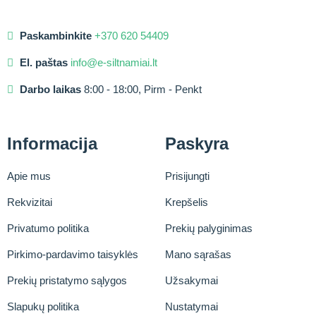
Paskambinkite
+370 620 54409
El. paštas
info@e-siltnamiai.lt
Darbo laikas
8:00 - 18:00, Pirm - Penkt
Informacija
Paskyra
Apie mus
Prisijungti
Rekvizitai
Krepšelis
Privatumo politika
Prekių palyginimas
Pirkimo-pardavimo taisyklės
Mano sąrašas
Prekių pristatymo sąlygos
Užsakymai
Slapukų politika
Nustatymai