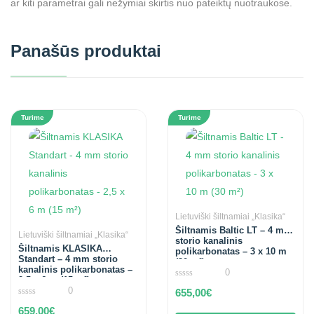
ar kiti parametrai gali nežymiai skirtis nuo pateiktų nuotraukose.
Panašūs produktai
Turime
Turime
Lietuviški šiltnamiai „Klasika“
Šiltnamis Baltic LT – 4 mm
Lietuviški šiltnamiai „Klasika“
storio kanalinis
Šiltnamis KLASIKA
polikarbonatas – 3 x 10 m
Standart – 4 mm storio
(30 m²)
kanalinis polikarbonatas –
0
2,5 x 6 m (15 m²)
0
0
655,00
€
out
of
0
659,00
€
5
out