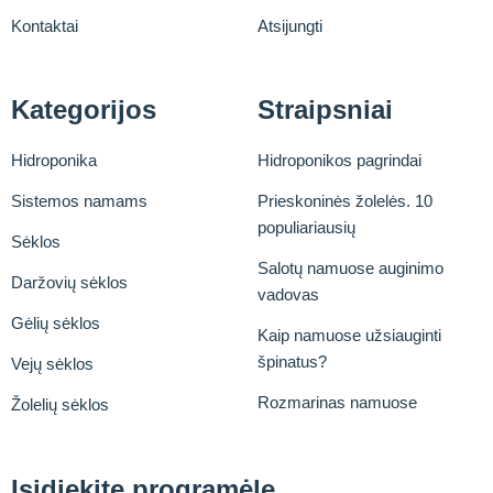
Kontaktai
Atsijungti
Kategorijos
Straipsniai
Hidroponika
Hidroponikos pagrindai
Sistemos namams
Prieskoninės žolelės. 10
populiariausių
Sėklos
Salotų namuose auginimo
Daržovių sėklos
vadovas
Gėlių sėklos
Kaip namuose užsiauginti
špinatus?
Vejų sėklos
Rozmarinas namuose
Žolelių sėklos
Įsidiekite programėlę