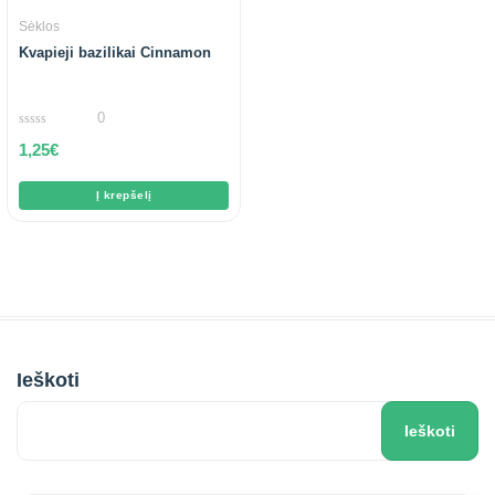
Sėklos
Kvapieji bazilikai Cinnamon
0
0
1,25
€
out
of
5
Į krepšelį
Ieškoti
Ieškoti