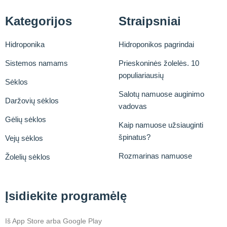
Kategorijos
Straipsniai
Hidroponika
Hidroponikos pagrindai
Sistemos namams
Prieskoninės žolelės. 10
populiariausių
Sėklos
Salotų namuose auginimo
Daržovių sėklos
vadovas
Gėlių sėklos
Kaip namuose užsiauginti
špinatus?
Vejų sėklos
Rozmarinas namuose
Žolelių sėklos
Įsidiekite programėlę
Iš App Store arba Google Play