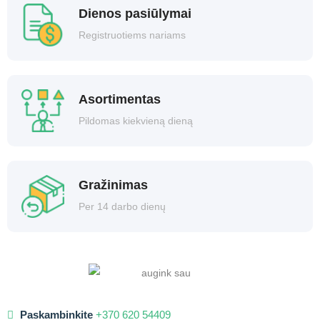
Dienos pasiūlymai
Registruotiems nariams
Asortimentas
Pildomas kiekvieną dieną
Gražinimas
Per 14 darbo dienų
Paskambinkite
+370 620 54409