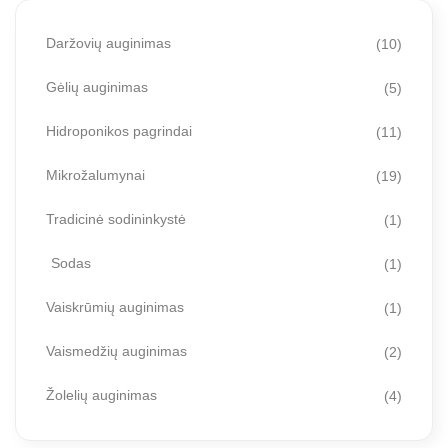
Daržovių auginimas
(10)
Gėlių auginimas
(5)
Hidroponikos pagrindai
(11)
Mikrožalumynai
(19)
Tradicinė sodininkystė
(1)
Sodas
(1)
Vaiskrūmių auginimas
(1)
Vaismedžių auginimas
(2)
Žolelių auginimas
(4)