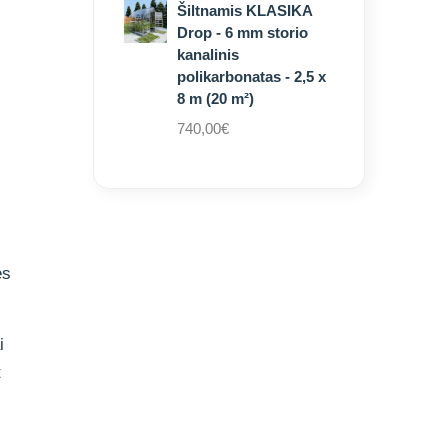
Šiltnamis KLASIKA
Drop - 6 mm storio
kanalinis
polikarbonatas - 2,5 x
8 m (20 m²)
740,00
€
es
i
t