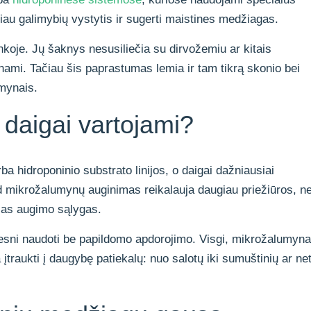
iau galimybių vystytis ir sugerti maistines medžiagas.
nkoje. Jų šaknys nesusiliečia su dirvožemiu ar kitais
ginami. Tačiau šis paprastumas lemia ir tam tikrą skonio bei
mynais.
 daigai vartojami?
a hidroponinio substrato linijos, o daigai dažniausiai
ad mikrožalumynų auginimas reikalauja daugiau priežiūros, n
lias augimo sąlygas.
vesni naudoti be papildomo apdorojimo. Visgi, mikrožalumyna
įtraukti į daugybę patiekalų: nuo salotų iki sumuštinių ar ne