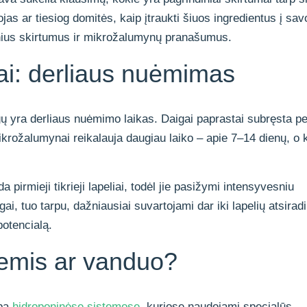
as ar tiesiog domitės, kaip įtraukti šiuos ingredientus į sav
inius skirtumus ir mikrožalumynų pranašumus.
ai: derliaus nuėmimas
ų yra derliaus nuėmimo laikas. Daigai paprastai subręsta pe
krožalumynai reikalauja daugiau laiko – apie 7–14 dienų, o 
pirmieji tikrieji lapeliai, todėl jie pasižymi intensyvesniu
ai, tuo tarpu, dažniausiai suvartojami dar iki lapelių atsirad
 potencialą.
žemis ar vanduo?
rba
hidroponinėse sistemose
, kuriose naudojami specialūs