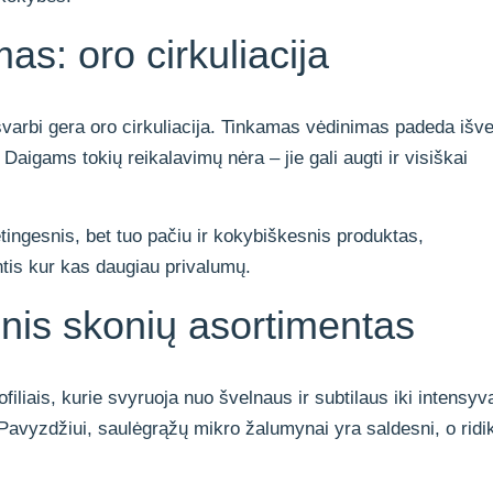
s: oro cirkuliacija
varbi gera oro cirkuliacija. Tinkamas vėdinimas padeda išve
ų. Daigams tokių reikalavimų nėra – jie gali augti ir visiškai
ingesnis, bet tuo pačiu ir kokybiškesnis produktas,
antis kur kas daugiau privalumų.
nis skonių asortimentas
ofiliais, kurie svyruoja nuo švelnaus ir subtilaus iki intensy
 Pavyzdžiui, saulėgrąžų mikro žalumynai yra saldesni, o ridik