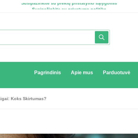
Susipažinkite su prekių pristatymo sąlygomis
Susipažinkite su privatumo politika
Susipažinkite su pirkimo - pardavimo taisyklėmis
Pagrindinis
Apie mus
Parduotuvė
igai: Koks Skirtumas?