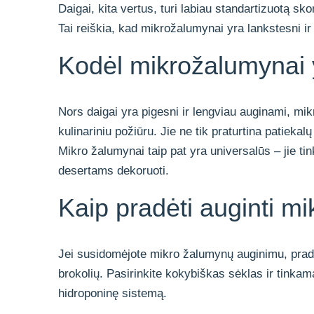
Daigai, kita vertus, turi labiau standartizuotą sko
Tai reiškia, kad mikrožalumynai yra lankstesni ir 
Kodėl mikrožalumynai 
Nors daigai yra pigesni ir lengviau auginami, mik
kulinariniu požiūru. Jie ne tik praturtina patiekalų
Mikro žalumynai taip pat yra universalūs – jie t
desertams dekoruoti.
Kaip pradėti auginti 
Jei susidomėjote mikro žalumynų auginimu, pradėk
brokolių. Pasirinkite kokybiškas sėklas ir tinka
hidroponinę sistemą.