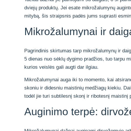
dviejų produktų. Jei esate mikrožalumynų augintoj
mitybą, šis straipsnis padės jums suprasti esm
Mikrožalumynai ir daig
Pagrindinis skirtumas tarp mikrožalumynų ir daig
5 dienas nuo sėklų dygimo pradžios, tuo tarpu mi
kurios veislės gali augti dar ilgiau.
Mikrožalumynai auga iki to momento, kai atsiranda 
skoniu ir didesniu maistinių medžiagų kiekiu. Daig
todėl jie turi subtilesnį skonį ir ribotesnį maistinį
Auginimo terpė: dirvo
Mikrožalumynai dažnai auginami dirvožemyje a