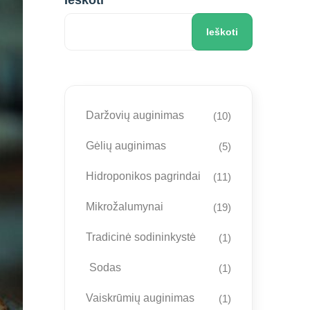
Ieškoti
Ieškoti
Daržovių auginimas
(10)
Gėlių auginimas
(5)
Hidroponikos pagrindai
(11)
Mikrožalumynai
(19)
Tradicinė sodininkystė
(1)
Sodas
(1)
Vaiskrūmių auginimas
(1)