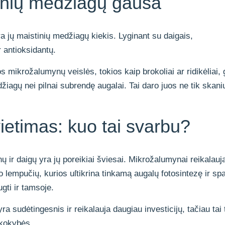
inių medžiagų gausa
a jų maistinių medžiagų kiekis. Lyginant su daigais,
 antioksidantų.
s mikrožalumynų veislės, tokios kaip brokoliai ar ridikėliai, 
džiagų nei pilnai subrendę augalai. Tai daro juos ne tik skani
ietimas: kuo tai svarbu?
ir daigų yra jų poreikiai šviesai. Mikrožalumynai reikalauj
 lempučių, kurios uſtikrina tinkamą augalų fotosintezę ir spa
gti ir tamsoje.
sudėtingesnis ir reikalauja daugiau investicijų, tačiau tai 
 kokybės.