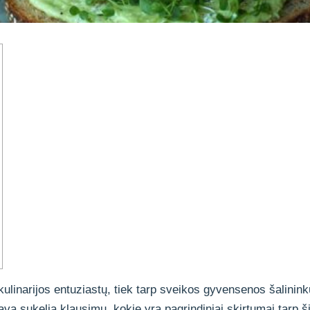
ulinarijos entuziastų, tiek tarp sveikos gyvensenos šalinink
iava sukelia klausimų, kokie yra pagrindiniai skirtumai tarp š