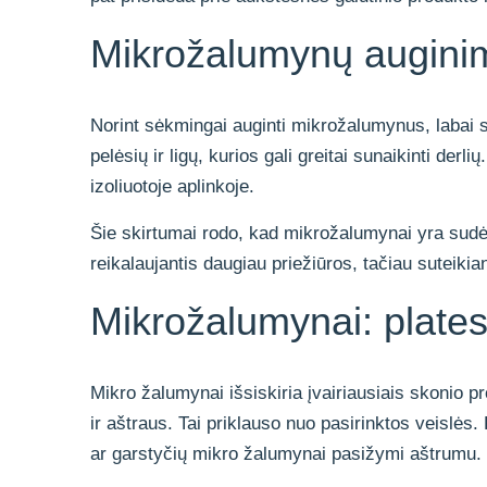
Mikrožalumynų auginima
Norint sėkmingai auginti mikrožalumynus, labai s
pelėsių ir ligų, kurios gali greitai sunaikinti derli
izoliuotoje aplinkoje.
Šie skirtumai rodo, kad mikrožalumynai yra sudėt
reikalaujantis daugiau priežiūros, tačiau suteiki
Mikrožalumynai: plates
Mikro žalumynai išsiskiria įvairiausiais skonio pr
ir aštraus. Tai priklauso nuo pasirinktos veislės.
ar garstyčių mikro žalumynai pasižymi aštrumu.