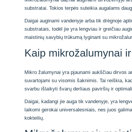
substratai. Tokios terpės suteikia augalams daug
Daigai auginami vandenyje arba tik drėgnoje apli
substratais, todėl jie yra lengviau ir greičiau au
maistinių savybių trūkumą lyginant su mikrožalu
Kaip mikrožalumynai ir
Mikro žalumynai yra pjaunami aukščiau dirvos arb
suvartojami su visomis šaknimis. Tai reiškia, k
svarbu išlaikyti švarų derliaus paviršių ir optima
Daigai, kadangi jie auga tik vandenyje, yra leng
laikomi gerokai universalesniais, nes juos galima 
kokteilių.