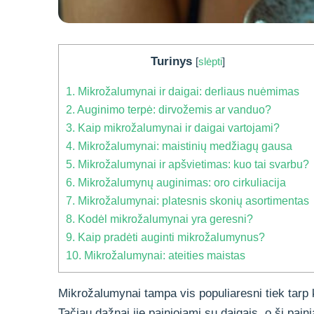
Turinys
[
slėpti
]
1.
Mikrožalumynai ir daigai: derliaus nuėmimas
2.
Auginimo terpė: dirvožemis ar vanduo?
3.
Kaip mikrožalumynai ir daigai vartojami?
4.
Mikrožalumynai: maistinių medžiagų gausa
5.
Mikrožalumynai ir apšvietimas: kuo tai svarbu?
6.
Mikrožalumynų auginimas: oro cirkuliacija
7.
Mikrožalumynai: platesnis skonių asortimentas
8.
Kodėl mikrožalumynai yra geresni?
9.
Kaip pradėti auginti mikrožalumynus?
10.
Mikrožalumynai: ateities maistas
Mikrožalumynai tampa vis populiaresni tiek tarp k
Tačiau dažnai jie painiojami su daigais, o ši pain