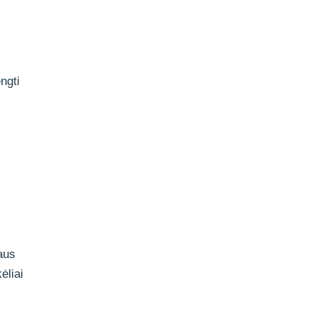
ngti
vaus
ėliai