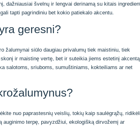
nį, dažniausiai švelnų ir lengvai derinamą su kitais ingredien
gali tapti pagrindiniu bet kokio patiekalo akcentu.
yra geresni?
ro žalumynai siūlo daugiau privalumų tiek maistiniu, tiek
 skonį ir maistinę vertę, bet ir suteikia jiems estetinį akcentą
inka salotoms, sriuboms, sumuštiniams, kokteiliams ar net
mikrožalumynus?
ite nuo paprastesnių veislių, tokių kaip saulėgrąžų, ridikėl
mą auginimo terpę, pavyzdžiui, ekologišką dirvožemį ar