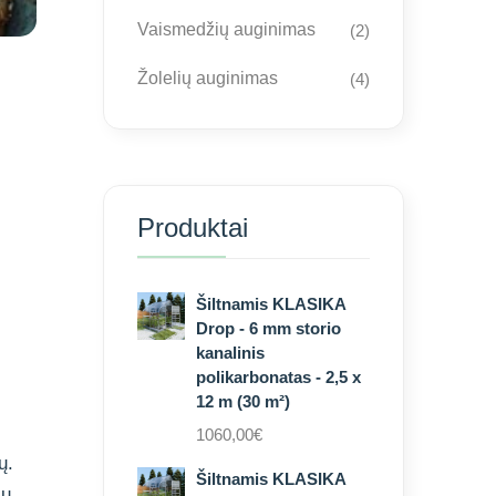
Vaismedžių auginimas
(2)
Žolelių auginimas
(4)
Produktai
Šiltnamis KLASIKA
Drop - 6 mm storio
kanalinis
polikarbonatas - 2,5 x
12 m (30 m²)
1060,00
€
ų.
Šiltnamis KLASIKA
ių