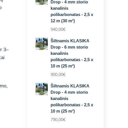
Drop - 4 mm storio
o
kanalinis
polikarbonatas - 2,5 x
12 m (30 m²)
940,00
€
Šiltnamis KLASIKA
Drop - 6 mm storio
r 3–
kanalinis
kai
polikarbonatas - 2,5 x
10 m (25 m²)
900,00
€
imo,
Šiltnamis KLASIKA
Drop - 4 mm storio
kanalinis
polikarbonatas - 2,5 x
10 m (25 m²)
790,00
€