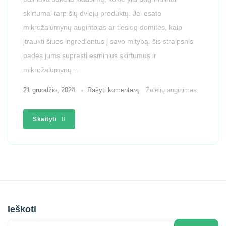
skirtumai tarp šių dviejų produktų. Jei esate
mikrožalumynų augintojas ar tiesiog domitės, kaip
įtraukti šiuos ingredientus į savo mitybą, šis straipsnis
padės jums suprasti esminius skirtumus ir
mikrožalumynų…
21 gruodžio, 2024
Rašyti komentarą
Žolelių auginimas
Skaityti
Ieškoti