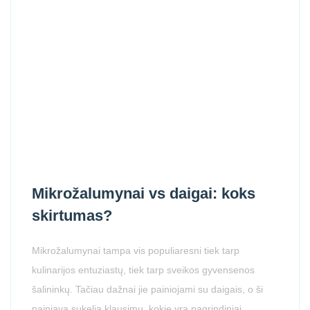
Mikrožalumynai vs daigai: koks
skirtumas?
Mikrožalumynai tampa vis populiaresni tiek tarp
kulinarijos entuziastų, tiek tarp sveikos gyvensenos
šalininkų. Tačiau dažnai jie painiojami su daigais, o ši
painiava sukelia klausimų, kokie yra pagrindiniai