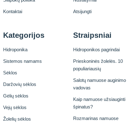
Kontaktai
Atsijungti
Kategorijos
Straipsniai
Hidroponika
Hidroponikos pagrindai
Sistemos namams
Prieskoninės žolelės. 10
populiariausių
Sėklos
Salotų namuose auginimo
Daržovių sėklos
vadovas
Gėlių sėklos
Kaip namuose užsiauginti
špinatus?
Vejų sėklos
Rozmarinas namuose
Žolelių sėklos