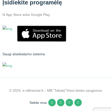
Įsidiekite programėlę
Iš App Store arba Google Play
Saugi atsiskaitymo sistema
© 2024, e-siltnamiai.lt – MB “Tabala”
Visos teisės saugomos
Sekite mus