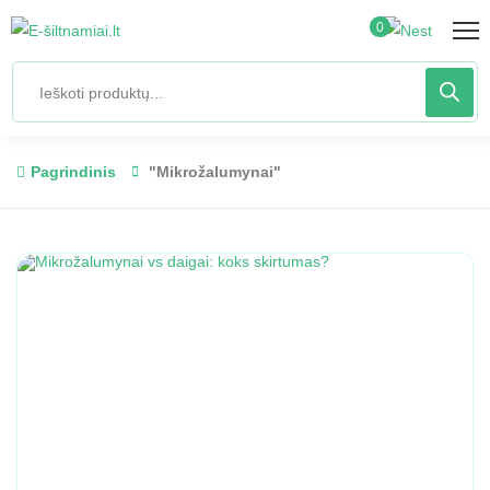
0
Pagrindinis
"Mikrožalumynai"