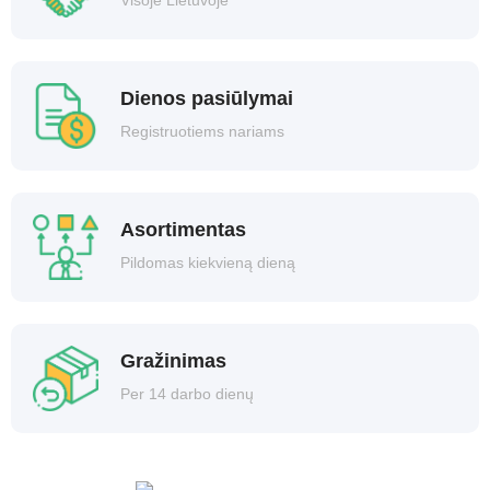
Dienos pasiūlymai
Registruotiems nariams
Asortimentas
Pildomas kiekvieną dieną
Gražinimas
Per 14 darbo dienų