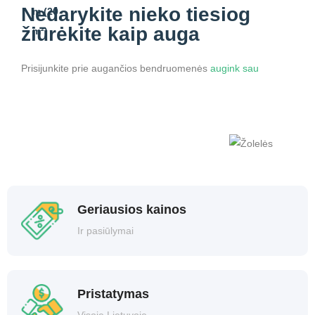
Nedarykite nieko
tiesiog
žiūrėkite kaip auga
Prisijunkite prie augančios bendruomenės
augink sau
Geriausios kainos
Ir pasiūlymai
Pristatymas
Visoje Lietuvoje