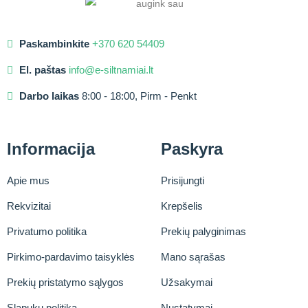
Paskambinkite
+370 620 54409
El. paštas
info@e-siltnamiai.lt
Darbo laikas
8:00 - 18:00, Pirm - Penkt
Informacija
Paskyra
Apie mus
Prisijungti
Rekvizitai
Krepšelis
Privatumo politika
Prekių palyginimas
Pirkimo-pardavimo taisyklės
Mano sąrašas
Prekių pristatymo sąlygos
Užsakymai
Slapukų politika
Nustatymai