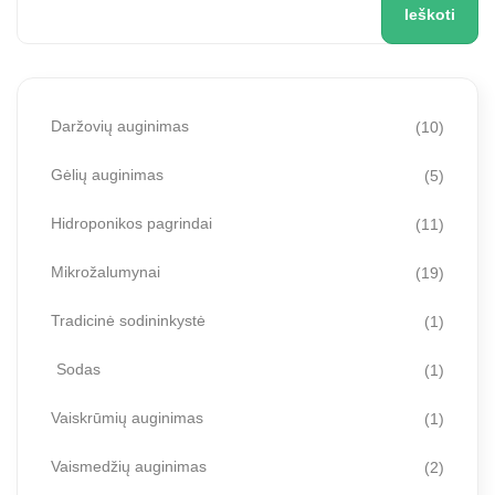
Ieškoti
Daržovių auginimas
(10)
Gėlių auginimas
(5)
Hidroponikos pagrindai
(11)
Mikrožalumynai
(19)
Tradicinė sodininkystė
(1)
Sodas
(1)
Vaiskrūmių auginimas
(1)
Vaismedžių auginimas
(2)