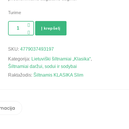
Turime
Į krepšelį
SKU:
4779037493197
Kategorija:
Lietuviški šiltnamiai „Klasika“
,
Šiltnamiai daržui, sodui ir sodybai
Raktažodis:
Šiltnamis KLASIKA Slim
macija