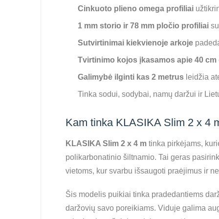
Cinkuoto plieno omega profiliai
užtikri
1 mm storio ir 78 mm pločio profiliai
su
Sutvirtinimai kiekvienoje arkoje
padeda 
Tvirtinimo kojos įkasamos apie 40 cm 
Galimybė ilginti kas 2 metrus
leidžia ate
Tinka sodui, sodybai, namų daržui ir Lie
Kam tinka KLASIKA Slim 2 x 4 m
KLASIKA Slim 2 x 4 m
tinka pirkėjams, kuri
polikarbonatinio šiltnamio. Tai geras pasi
vietoms, kur svarbu išsaugoti praėjimus ir n
Šis modelis puikiai tinka pradedantiems darži
daržovių savo poreikiams. Viduje galima augi