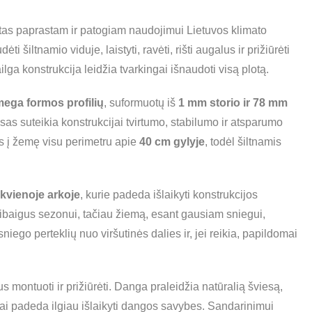
kytas paprastam ir patogiam naudojimui Lietuvos klimato
ėti šiltnamio viduje, laistyti, ravėti, rišti augalus ir prižiūrėti
ilga konstrukcija leidžia tvarkingai išnaudoti visą plotą.
mega formos profilių
, suformuotų iš
1 mm storio ir 78 mm
sas suteikia konstrukcijai tvirtumo, stabilumo ir atsparumo
os į žemę visu perimetru apie
40 cm gylyje
, todėl šiltnamis
ekvienoje arkoje
, kurie padeda išlaikyti konstrukcijos
ibaigus sezonui, tačiau žiemą, esant gausiam sniegui,
ego perteklių nuo viršutinės dalies ir, jei reikia, papildomai
 montuoti ir prižiūrėti. Danga praleidžia natūralią šviesą,
iai padeda ilgiau išlaikyti dangos savybes. Sandarinimui