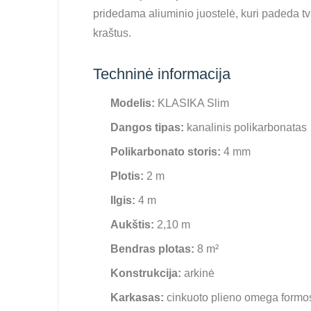
pridedama aliuminio juostelė, kuri padeda t
kraštus.
Techninė informacija
Modelis:
KLASIKA Slim
Dangos tipas:
kanalinis polikarbonatas
Polikarbonato storis:
4 mm
Plotis:
2 m
Ilgis:
4 m
Aukštis:
2,10 m
Bendras plotas:
8 m²
Konstrukcija:
arkinė
Karkasas:
cinkuoto plieno omega formos 