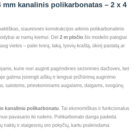
 mm kanalinis polikarbonatas – 2 x 4
aktiškas, siauresnės konstrukcijos arkinis polikarbonatinis
 sodybai ar namų kiemui. Dėl
2 m pločio
šis modelis patogiai
aug vietos – palei tvorą, taką, lysvių kraštą, ūkinį pastatą ar
ėjams, kurie nori auginti pagrindines sezonines daržoves, bet
uje galima įsirengti aiškų ir lengvai prižiūrimą auginimo
s, salotoms, prieskoniniams augalams, daigams, svogūnų
io kanaliniu polikarbonatu
. Tai ekonomiškas ir funkcionalus
nuo pavasario iki rudens. Polikarbonato danga padeda
ų naktų ir staigesnių oro pokyčių, kartu praleisdama