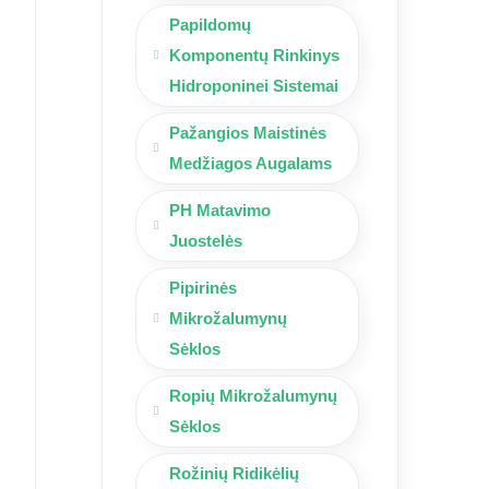
Papildomų
Komponentų Rinkinys
Hidroponinei Sistemai
Pažangios Maistinės
Medžiagos Augalams
PH Matavimo
Juostelės
Pipirinės
Mikrožalumynų
Sėklos
Ropių Mikrožalumynų
Sėklos
Rožinių Ridikėlių