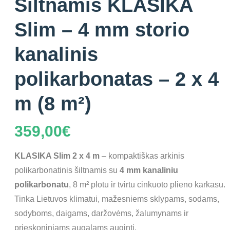
Šiltnamis KLASIKA
Slim – 4 mm storio
kanalinis
polikarbonatas – 2 x 4
m (8 m²)
359,00
€
KLASIKA Slim 2 x 4 m
– kompaktiškas arkinis
polikarbonatinis šiltnamis su
4 mm kanaliniu
polikarbonatu
, 8 m² plotu ir tvirtu cinkuoto plieno karkasu.
Tinka Lietuvos klimatui, mažesniems sklypams, sodams,
sodyboms, daigams, daržovėms, žalumynams ir
prieskoniniams augalams auginti.