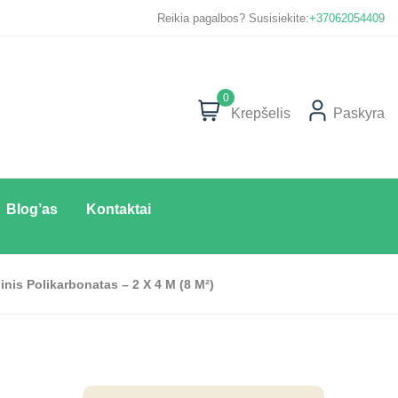
Reikia pagalbos? Susisiekite:
+37062054409
0
Krepšelis
Paskyra
Blog’as
Kontaktai
nis Polikarbonatas – 2 X 4 M (8 M²)