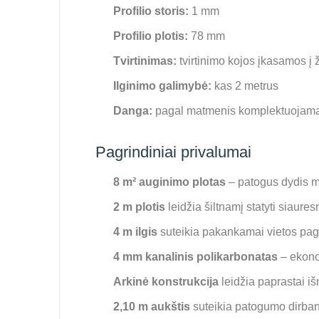
Profilio storis:
1 mm
Profilio plotis:
78 mm
Tvirtinimas:
tvirtinimo kojos įkasamos į
Ilginimo galimybė:
kas 2 metrus
Danga:
pagal matmenis komplektuojamas
Pagrindiniai privalumai
8 m² auginimo plotas
– patogus dydis 
2 m plotis
leidžia šiltnamį statyti siaures
4 m ilgis
suteikia pakankamai vietos pag
4 mm kanalinis polikarbonatas
– ekono
Arkinė konstrukcija
leidžia paprastai iš
2,10 m aukštis
suteikia patogumo dirbant