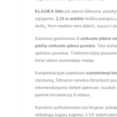
KLASIKA Slim
yra arkinis šiltnamis, pritai
sąlygomis.
2,10 m aukštis
leidžia patogiai jud
derlių. Nors modelis nėra didelis, siaura ir pa
Karkasas gaminamas iš
cinkuoto plieno o
pločio cinkuoto plieno juostos
. Toks karka
aplinkos poveikiui. Tvirtinimo kojos įkasam
tvirtai laikosi pasirinktoje vietoje.
Komplektacijoje pateikiami
sutvirtinimai ki
standumą. Šiltnamio nereikia išmontuoti pas
rekomenduojama stebėti apkrovas, nuvalyti sni
paremti konstrukciją iš vidaus.
Kanalinis polikarbonatas yra lengvas, patogus
reikalingą augalų augimui, o UV stabilizator