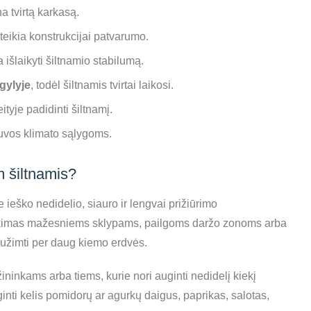
na tvirtą karkasą.
teikia konstrukcijai patvarumo.
išlaikyti šiltnamio stabilumą.
gylyje
, todėl šiltnamis tvirtai laikosi.
ityje padidinti šiltnamį.
tuvos klimato sąlygoms.
 šiltnamis?
e ieško nedidelio, siauro ir lengvai prižiūrimo
rinkimas mažesniems sklypams, pailgoms daržo zonoms arba
eužimti per daug kiemo erdvės.
ninkams arba tiems, kurie nori auginti nedidelį kiekį
nti kelis pomidorų ar agurkų daigus, paprikas, salotas,