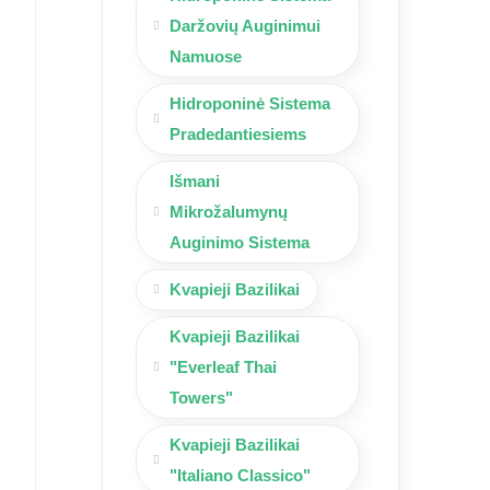
Daržovių Auginimui
Namuose
Hidroponinė Sistema
Pradedantiesiems
Išmani
Mikrožalumynų
Auginimo Sistema
Kvapieji Bazilikai
Kvapieji Bazilikai
"Everleaf Thai
Towers"
Kvapieji Bazilikai
"Italiano Classico"