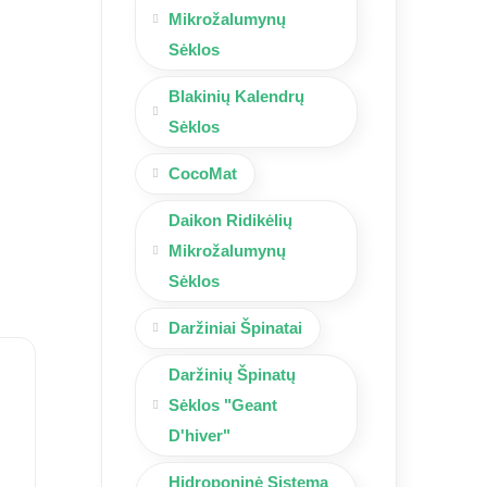
Mikrožalumynų
Sėklos
Blakinių Kalendrų
Sėklos
CocoMat
Daikon Ridikėlių
Mikrožalumynų
Sėklos
Daržiniai Špinatai
Daržinių Špinatų
Sėklos "Geant
D'hiver"
Hidroponinė Sistema