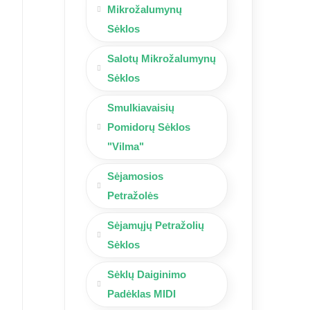
Mikrožalumynų
Sėklos
Salotų Mikrožalumynų
Sėklos
Smulkiavaisių
Pomidorų Sėklos
"Vilma"
Sėjamosios
Petražolės
Sėjamųjų Petražolių
Sėklos
Sėklų Daiginimo
Padėklas MIDI