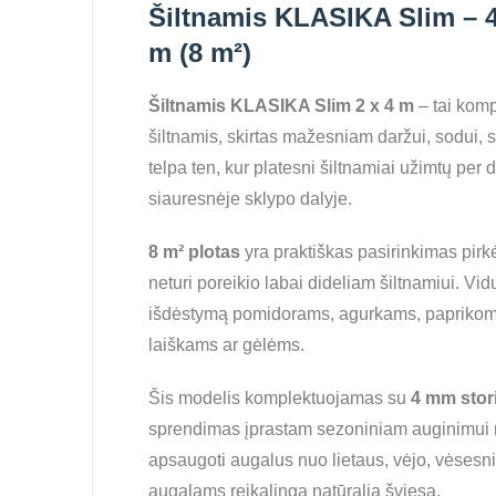
Šiltnamis KLASIKA Slim – 4
m (8 m²)
Šiltnamis KLASIKA Slim 2 x 4 m
– tai komp
šiltnamis, skirtas mažesniam daržui, sodui,
telpa ten, kur platesni šiltnamiai užimtų per d
siauresnėje sklypo dalyje.
8 m² plotas
yra praktiškas pasirinkimas pirk
neturi poreikio labai dideliam šiltnamiui. Vid
išdėstymą pomidorams, agurkams, paprikom
laiškams ar gėlėms.
Šis modelis komplektuojamas su
4 mm stor
sprendimas įprastam sezoniniam auginimui 
apsaugoti augalus nuo lietaus, vėjo, vėsesni
augalams reikalingą natūralią šviesą.