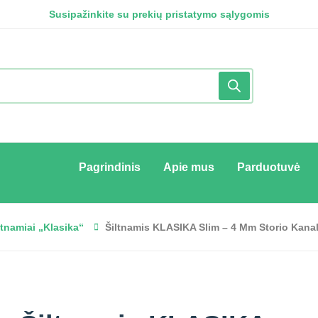
Susipažinkite su prekių pristatymo sąlygomis
Susipažinkite su privatumo politika
Susipažinkite su pirkimo - pardavimo taisyklėmis
Pagrindinis
Apie mus
Parduotuvė
ltnamiai „Klasika“
Šiltnamis KLASIKA Slim – 4 Mm Storio Kanali