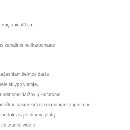
 žemę apie 40 cm
 kanalinis polikarbonatas
mažesniam šeimos daržui.
nėje sklypo vietoje.
rindinėms daržovių kultūroms.
miškas pasirinkimas sezoniniam auginimui.
naudoti visą šiltnamio plotą.
 šiltnamio viduje.