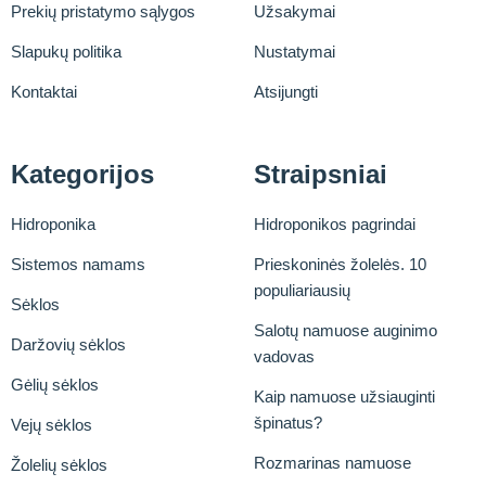
Prekių pristatymo sąlygos
Užsakymai
Slapukų politika
Nustatymai
Kontaktai
Atsijungti
Kategorijos
Straipsniai
Hidroponika
Hidroponikos pagrindai
Sistemos namams
Prieskoninės žolelės. 10
populiariausių
Sėklos
Salotų namuose auginimo
Daržovių sėklos
vadovas
Gėlių sėklos
Kaip namuose užsiauginti
špinatus?
Vejų sėklos
Rozmarinas namuose
Žolelių sėklos