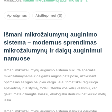
Raktažodis:
Išmani mikrožalumynų auginimo sistema
Aprašymas
Atsiliepimai (0)
Išmani mikrožalumynų auginimo
sistema – modernus sprendimas
mikrožalumynų ir daigų auginimui
namuose
Išmani mikrožalumynų auginimo sistema sukurta specialiai
mikrožalumynams ir daigams auginti patalpose, užtikrinant
optimalias sąlygas be jokio vargo. Ji automatiškai reguliuoja
apšvietimą ir laistymą, todėl užtenka vos kelių veiksmų, kad
galėtumėte džiaugtis šviežiu, ekologišku derliumi bet kuriuo metų
laiku.
Išmani mikrožalumynų auginimo sistema išsiskiria daugybe