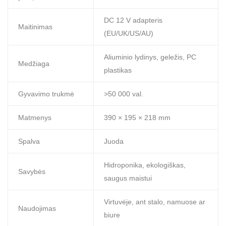
DC 12 V adapteris
Maitinimas
(EU/UK/US/AU)
Aliuminio lydinys, geležis, PC
Medžiaga
plastikas
Gyvavimo trukmė
>50 000 val.
Matmenys
390 × 195 × 218 mm
Spalva
Juoda
Hidroponika, ekologiškas,
Savybės
saugus maistui
Virtuvėje, ant stalo, namuose ar
Naudojimas
biure