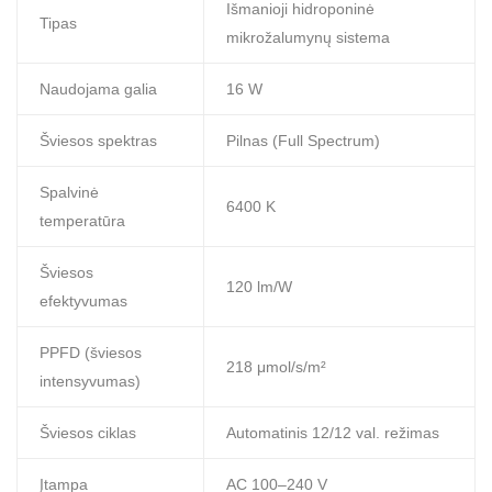
Išmanioji hidroponinė
Tipas
mikrožalumynų sistema
Naudojama galia
16 W
Šviesos spektras
Pilnas (Full Spectrum)
Spalvinė
6400 K
temperatūra
Šviesos
120 lm/W
efektyvumas
PPFD (šviesos
218 μmol/s/m²
intensyvumas)
Šviesos ciklas
Automatinis 12/12 val. režimas
Įtampa
AC 100–240 V