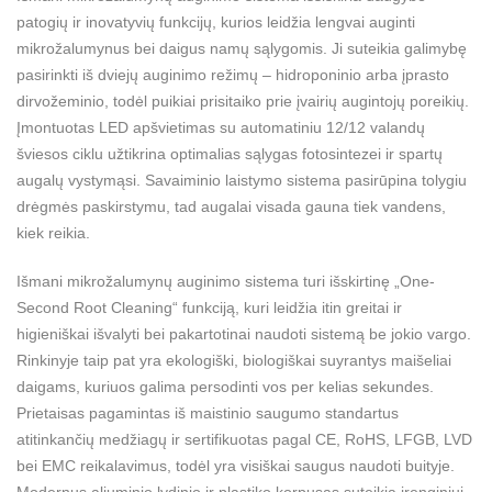
patogių ir inovatyvių funkcijų, kurios leidžia lengvai auginti
mikrožalumynus bei daigus namų sąlygomis. Ji suteikia galimybę
pasirinkti iš dviejų auginimo režimų – hidroponinio arba įprasto
dirvožeminio, todėl puikiai prisitaiko prie įvairių augintojų poreikių.
Įmontuotas LED apšvietimas su automatiniu 12/12 valandų
šviesos ciklu užtikrina optimalias sąlygas fotosintezei ir spartų
augalų vystymąsi. Savaiminio laistymo sistema pasirūpina tolygiu
drėgmės paskirstymu, tad augalai visada gauna tiek vandens,
kiek reikia.
Išmani mikrožalumynų auginimo sistema turi išskirtinę „One-
Second Root Cleaning“ funkciją, kuri leidžia itin greitai ir
higieniškai išvalyti bei pakartotinai naudoti sistemą be jokio vargo.
Rinkinyje taip pat yra ekologiški, biologiškai suyrantys maišeliai
daigams, kuriuos galima persodinti vos per kelias sekundes.
Prietaisas pagamintas iš maistinio saugumo standartus
atitinkančių medžiagų ir sertifikuotas pagal CE, RoHS, LFGB, LVD
bei EMC reikalavimus, todėl yra visiškai saugus naudoti buityje.