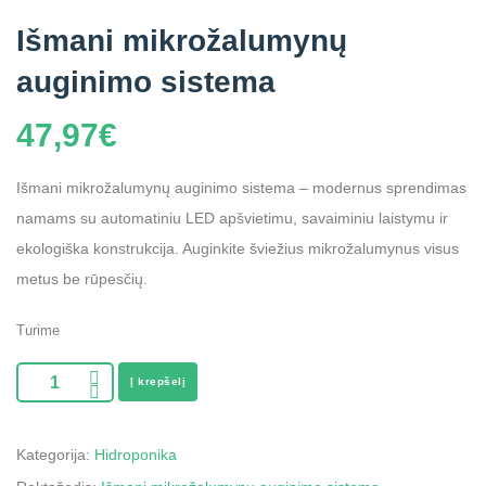
Išmani mikrožalumynų
auginimo sistema
47,97
€
Išmani mikrožalumynų auginimo sistema – modernus sprendimas
namams su automatiniu LED apšvietimu, savaiminiu laistymu ir
ekologiška konstrukcija. Auginkite šviežius mikrožalumynus visus
metus be rūpesčių.
Turime
Į krepšelį
Kategorija:
Hidroponika