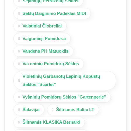
Sėjamųjų Petražolių Sėklos
Sėklų Daiginimo Padėklas MIDI
Vaistiniai Čiobreliai
Valgomieji Pomidorai
Vandens PH Matuoklis
Vazoninių Pomidorų Sėklos
Violetinių Garbanotų Lapinių Kopūstų
Sėklos "Scarlet"
Vyšninių Pomidorų Sėklos "Gartenperle"
Šalavijai
Šiltnamis Baltic LT
Šiltnamis KLASIKA Bernard