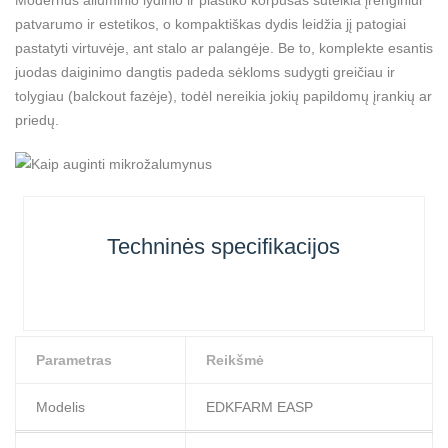
Modernus aliuminio lydinio ir plastiko korpusas suteikia įrenginiui
patvarumo ir estetikos, o kompaktiškas dydis leidžia jį patogiai
pastatyti virtuvėje, ant stalo ar palangėje. Be to, komplekte esantis
juodas daiginimo dangtis padeda sėkloms sudygti greičiau ir
tolygiau (balckout fazėje), todėl nereikia jokių papildomų įrankių ar
priedų.
Techninės specifikacijos
Parametras
Reikšmė
Modelis
EDKFARM EASP