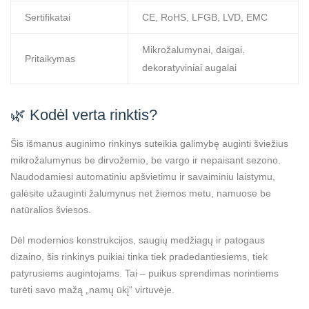
Sertifikatai
CE, RoHS, LFGB, LVD, EMC
Mikrožalumynai, daigai,
Pritaikymas
dekoratyviniai augalai
🌿 Kodėl verta rinktis?
Šis išmanus auginimo rinkinys suteikia galimybę auginti šviežius
mikrožalumynus be dirvožemio, be vargo ir nepaisant sezono.
Naudodamiesi automatiniu apšvietimu ir savaiminiu laistymu,
galėsite užauginti žalumynus net žiemos metu, namuose be
natūralios šviesos.
Dėl modernios konstrukcijos, saugių medžiagų ir patogaus
dizaino, šis rinkinys puikiai tinka tiek pradedantiesiems, tiek
patyrusiems augintojams. Tai – puikus sprendimas norintiems
turėti savo mažą „namų ūkį“ virtuvėje.