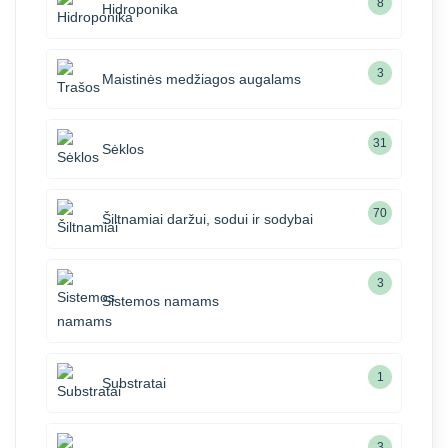
8
Hidroponika
3
Maistinės medžiagos augalams
31
Sėklos
70
Šiltnamiai daržui, sodui ir sodybai
3
Sistemos namams
1
Substratai
3