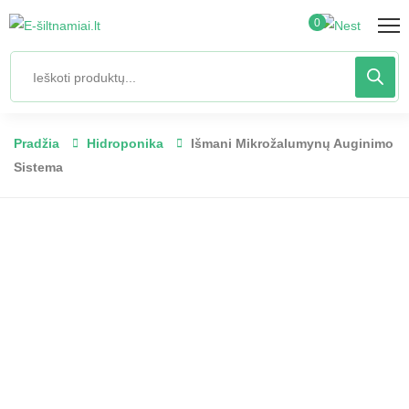
0
Pradžia
Hidroponika
Išmani Mikrožalumynų Auginimo
Sistema