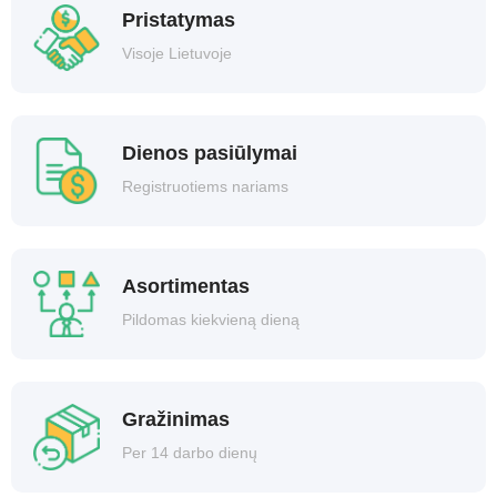
Pristatymas
Visoje Lietuvoje
Dienos pasiūlymai
Registruotiems nariams
Asortimentas
Pildomas kiekvieną dieną
Gražinimas
Per 14 darbo dienų