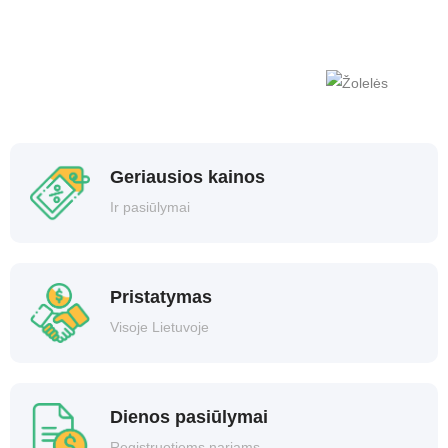
Geriausios kainos
Ir pasiūlymai
Pristatymas
Visoje Lietuvoje
Dienos pasiūlymai
Registruotiems nariams