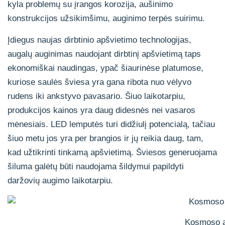
kyla problemų su įrangos korozija, aušinimo
konstrukcijos užsikimšimu, auginimo terpės suirimu.
Įdiegus naujas dirbtinio apšvietimo technologijas,
augalų auginimas naudojant dirbtinį apšvietimą taps
ekonomiškai naudingas, ypač šiaurinėse platumose,
kuriose saulės šviesa yra gana ribota nuo vėlyvo
rudens iki ankstyvo pavasario. Šiuo laikotarpiu,
produkcijos kainos yra daug didesnės nei vasaros
mėnesiais. LED lemputės turi didžiulį potencialą, tačiau
šiuo metu jos yra per brangios ir jų reikia daug, tam,
kad užtikrinti tinkamą apšvietimą. Šviesos generuojama
šiluma galėtų būti naudojama šildymui papildyti
daržovių augimo laikotarpiu.
Kosmoso a