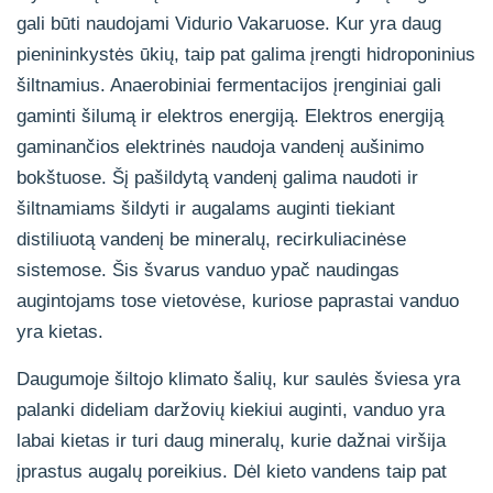
gali būti naudojami Vidurio Vakaruose. Kur yra daug
pienininkystės ūkių, taip pat galima įrengti hidroponinius
šiltnamius. Anaerobiniai fermentacijos įrenginiai gali
gaminti šilumą ir elektros energiją. Elektros energiją
gaminančios elektrinės naudoja vandenį aušinimo
bokštuose. Šį pašildytą vandenį galima naudoti ir
šiltnamiams šildyti ir augalams auginti tiekiant
distiliuotą vandenį be mineralų, recirkuliacinėse
sistemose. Šis švarus vanduo ypač naudingas
augintojams tose vietovėse, kuriose paprastai vanduo
yra kietas.
Daugumoje šiltojo klimato šalių, kur saulės šviesa yra
palanki dideliam daržovių kiekiui auginti, vanduo yra
labai kietas ir turi daug mineralų, kurie dažnai viršija
įprastus augalų poreikius. Dėl kieto vandens taip pat