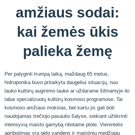
amžiaus sodai:
kai žemės ūkis
palieka žemę
Per palyginti trumpą laiką, maždaug 65 metus,
hidroponika buvo pritaikyta daugeliui situacijų, nuo
lauko kultūrų auginimo lauke ar uždarame šiltnamyje iki
labai specializuotų kultūrų kosmoso programose. Tai
kosmoso amžiaus mokslas, bet kartu jis gali būti
naudojamas trečiojo pasaulio šalyse, siekiant užtikrinti
intensyvią maisto gamybą ribotame plote. Vienintelis
apribojimas yra gėlo vandens ir maistinių medžiagų