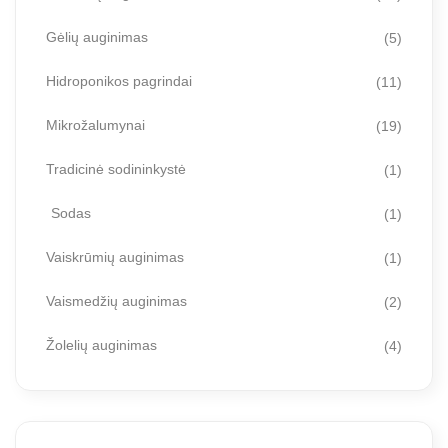
Gėlių auginimas
(5)
Hidroponikos pagrindai
(11)
Mikrožalumynai
(19)
Tradicinė sodininkystė
(1)
Sodas
(1)
Vaiskrūmių auginimas
(1)
Vaismedžių auginimas
(2)
Žolelių auginimas
(4)