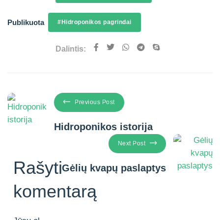
Publikuota
#Hidroponikos pagrindai
Dalintis:
Previous Post
Hidroponikos istorija
Next Post
Rašyti
Gėlių kvapų paslaptys
komentarą