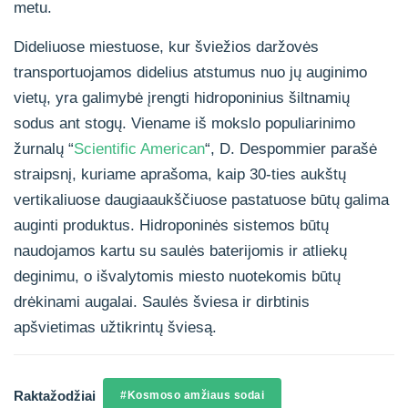
metu.
Dideliuose miestuose, kur šviežios daržovės
transportuojamos didelius atstumus nuo jų auginimo
vietų, yra galimybė įrengti hidroponinius šiltnamių
sodus ant stogų. Viename iš mokslo populiarinimo
žurnalų “
Scientific American
“, D. Despommier parašė
straipsnį, kuriame aprašoma, kaip 30-ties aukštų
vertikaliuose daugiaaukščiuose pastatuose būtų galima
auginti produktus. Hidroponinės sistemos būtų
naudojamos kartu su saulės baterijomis ir atliekų
deginimu, o išvalytomis miesto nuotekomis būtų
drėkinami augalai. Saulės šviesa ir dirbtinis
apšvietimas užtikrintų šviesą.
Raktažodžiai
#Kosmoso amžiaus sodai