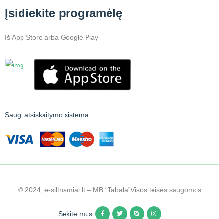
Įsidiekite programėlę
Iš App Store arba Google Play
Saugi atsiskaitymo sistema
© 2024, e-siltnamiai.lt – MB “Tabala”
Visos teisės saugomos
Sekite mus