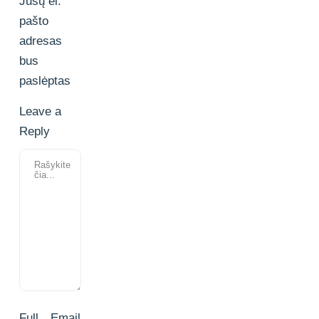
Jūsų el.
pašto
adresas
bus
paslėptas
Leave a
Reply
Full
Email