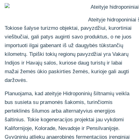
Ateityje hidroponinia
Tokiose šalyse turizmo objektai, pavyzdžiui, kurortiniai
viešbučiai, gali patys auginti savo produktus, o ne juos
importuoti ilgai gabenant iš už daugybės tūkstančių
kilometrų. Tipiški tokių regionų pavyzdžiai yra Vakarų
Indijos ir Havajų salos, kuriose daug turistų ir labai
mažai žemės ūkio paskirties žemės, kurioje gali augti
daržovės.
Planuojama, kad ateityje Hidroponinių šiltnamių veikla
bus susieta su pramonės šakomis, turinčiomis
perteklinės šilumos arba alternatyvius energijos
šaltinius. Tokie kogeneracijos projektai jau vykdomi
Kalifornijoje, Kolorade, Nevadoje ir Pensilvanijoje.
Gyvūninių atliekų anaerobinės fermentacijos įrenginiai