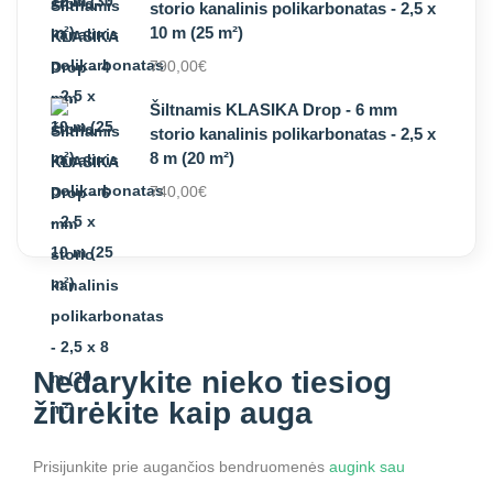
storio kanalinis polikarbonatas - 2,5 x
10 m (25 m²)
790,00
€
Šiltnamis KLASIKA Drop - 6 mm
storio kanalinis polikarbonatas - 2,5 x
8 m (20 m²)
740,00
€
Nedarykite nieko
tiesiog
žiūrėkite kaip auga
Prisijunkite prie augančios bendruomenės
augink sau