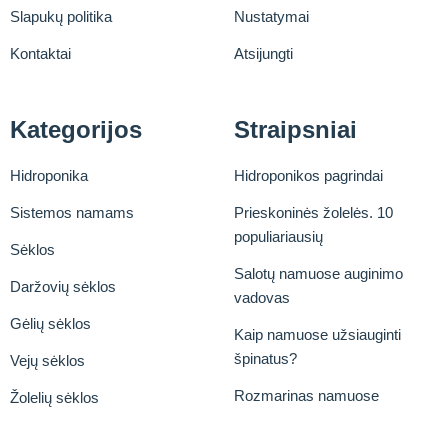
Slapukų politika
Nustatymai
Kontaktai
Atsijungti
Kategorijos
Straipsniai
Hidroponika
Hidroponikos pagrindai
Sistemos namams
Prieskoninės žolelės. 10
populiariausių
Sėklos
Salotų namuose auginimo
Daržovių sėklos
vadovas
Gėlių sėklos
Kaip namuose užsiauginti
špinatus?
Vejų sėklos
Rozmarinas namuose
Žolelių sėklos