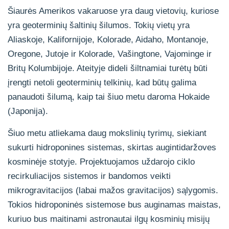
Šiaurės Amerikos vakaruose yra daug vietovių, kuriose
yra geoterminių šaltinių šilumos. Tokių vietų yra
Aliaskoje, Kalifornijoje, Kolorade, Aidaho, Montanoje,
Oregone, Jutoje ir Kolorade, Vašingtone, Vajominge ir
Britų Kolumbijoje. Ateityje dideli šiltnamiai turėtų būti
įrengti netoli geoterminių telkinių, kad būtų galima
panaudoti šilumą, kaip tai šiuo metu daroma Hokaide
(Japonija).
Šiuo metu atliekama daug mokslinių tyrimų, siekiant
sukurti hidroponines sistemas, skirtas auginti
daržoves
kosminėje stotyje. Projektuojamos uždarojo ciklo
recirkuliacijos sistemos ir bandomos veikti
mikrogravitacijos (labai mažos gravitacijos) sąlygomis.
Tokios hidroponinės sistemose bus auginamas maistas,
kuriuo bus maitinami astronautai ilgų kosminių misijų