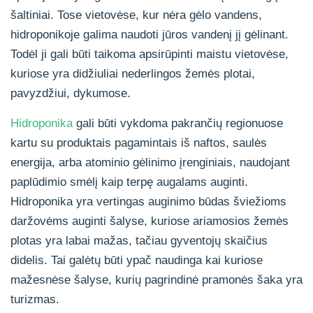
šaltiniai. Tose vietovėse, kur nėra gėlo vandens,
hidroponikoje galima naudoti jūros vandenį jį gėlinant.
Todėl ji gali būti taikoma apsirūpinti maistu vietovėse,
kuriose yra didžiuliai nederlingos žemės plotai,
pavyzdžiui, dykumose.
Hidroponika
gali būti vykdoma pakrančių regionuose
kartu su produktais pagamintais iš naftos, saulės
energija, arba atominio gėlinimo įrenginiais, naudojant
paplūdimio smėlį kaip terpę augalams auginti.
Hidroponika yra vertingas auginimo būdas šviežioms
daržovėms auginti šalyse, kuriose ariamosios žemės
plotas yra labai mažas, tačiau gyventojų skaičius
didelis. Tai galėtų būti ypač naudinga kai kuriose
mažesnėse šalyse, kurių pagrindinė pramonės šaka yra
turizmas.