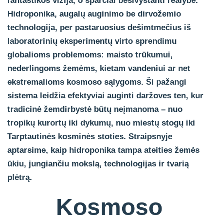
fantastikos vizija, o sparčiai besivystanti realybė.
Hidroponika, augalų auginimo be dirvožemio
technologija, per pastaruosius dešimtmečius iš
laboratorinių eksperimentų virto sprendimu
globalioms problemoms: maisto trūkumui,
nederlingoms žemėms, kietam vandeniui ar net
ekstremalioms kosmoso sąlygoms. Ši pažangi
sistema leidžia efektyviai auginti daržoves ten, kur
tradicinė žemdirbystė būtų neįmanoma – nuo
tropikų kurortų iki dykumų, nuo miestų stogų iki
Tarptautinės kosminės stoties. Straipsnyje
aptarsime, kaip hidroponika tampa ateities žemės
ūkiu, jungiančiu mokslą, technologijas ir tvarią
plėtrą.
Kosmoso