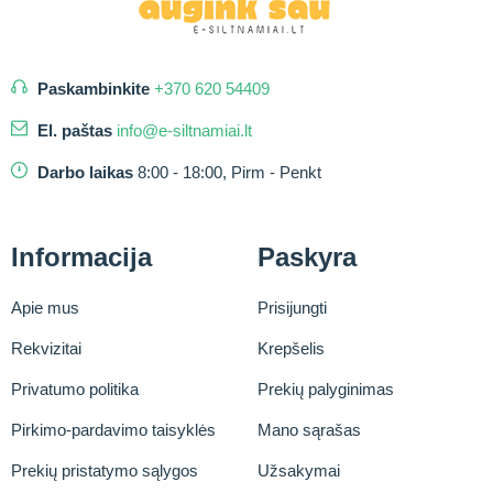
Paskambinkite
+370 620 54409
El. paštas
info@e-siltnamiai.lt
Darbo laikas
8:00 - 18:00, Pirm - Penkt
Informacija
Paskyra
Apie mus
Prisijungti
Rekvizitai
Krepšelis
Privatumo politika
Prekių palyginimas
Pirkimo-pardavimo taisyklės
Mano sąrašas
Prekių pristatymo sąlygos
Užsakymai