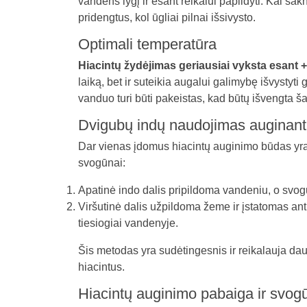
vandens lygį ir esant reikalui papildyti. Kai šak
pridengtus, kol ūgliai pilnai išsivysto.
Optimali temperatūra
Hiacintų žydėjimas geriausiai vyksta esant +
laiką, bet ir suteikia augalui galimybę išvystyt
vanduo turi būti pakeistas, kad būtų išvengta 
Dvigubų indų naudojimas auginant 
Dar vienas įdomus hiacintų auginimo būdas yr
svogūnai:
Apatinė indo dalis pripildoma vandeniu, o svogū
Viršutinė dalis užpildoma žeme ir įstatomas ant
tiesiogiai vandenyje.
Šis metodas yra sudėtingesnis ir reikalauja daugi
hiacintus.
Hiacintų auginimo pabaiga ir svo