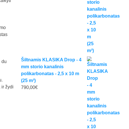
aikyti
imo
stas
Šiltnamis KLASIKA Drop - 4
i du
mm storio kanalinis
polikarbonatas - 2,5 x 10 m
u.
(25 m²)
ir žydi
790,00
€