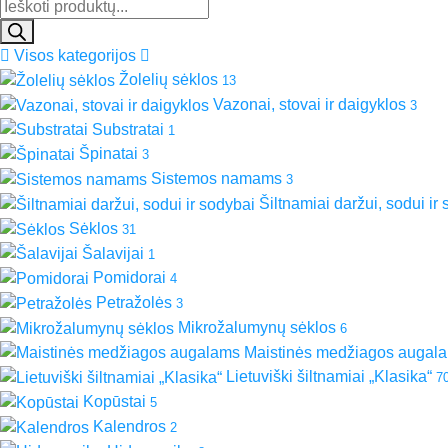
Visos kategorijos
Žolelių sėklos
13
Vazonai, stovai ir daigyklos
3
Substratai
1
Špinatai
3
Sistemos namams
3
Šiltnamiai daržui, sodui ir
Sėklos
31
Šalavijai
1
Pomidorai
4
Petražolės
3
Mikrožalumynų sėklos
6
Maistinės medžiagos augal
Lietuviški šiltnamiai „Klasika“
7
Kopūstai
5
Kalendros
2