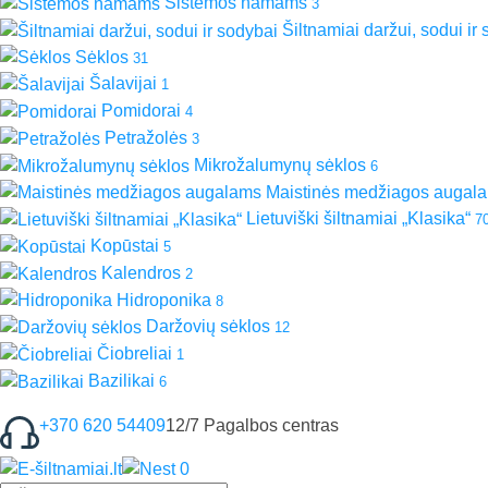
Sistemos namams
3
Šiltnamiai daržui, sodui ir
Sėklos
31
Šalavijai
1
Pomidorai
4
Petražolės
3
Mikrožalumynų sėklos
6
Maistinės medžiagos augal
Lietuviški šiltnamiai „Klasika“
7
Kopūstai
5
Kalendros
2
Hidroponika
8
Daržovių sėklos
12
Čiobreliai
1
Bazilikai
6
+370 620 54409
12/7 Pagalbos centras
0