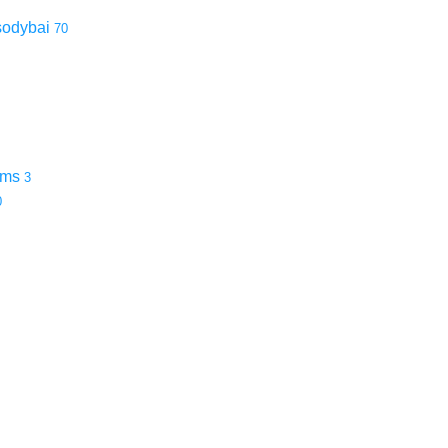
 sodybai
70
ams
3
0