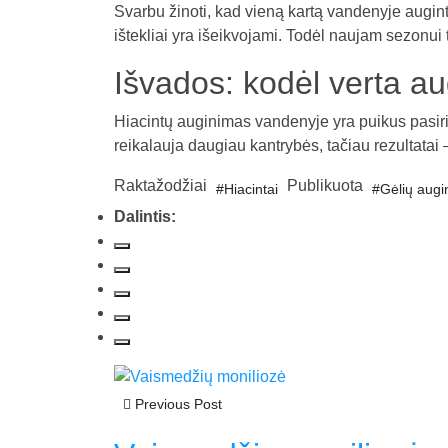
Svarbu žinoti, kad vieną kartą vandenyje augin
ištekliai yra išeikvojami. Todėl naujam sezonui 
Išvados: kodėl verta au
Hiacintų auginimas vandenyje yra puikus pasirink
reikalauja daugiau kantrybės, tačiau rezultatai –
Raktažodžiai
Publikuota
#Hiacintai
#Gėlių augi
Dalintis:
Previous Post