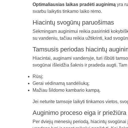
Optimaliausias laikas pradėti auginimą
yra ru
svarbu laikytis tinkamo laiko rėmo.
Hiacintų svogūnų paruošimas
Sėkmingam auginimui reikia pasirinkti kokybiškus
su vandeniu, tačiau reikia užtikrinti, kad svogū
Tamsusis periodas hiacintų augin
Hiacintai, auginami vandenyje, turi išbūti tam
svogūnai išleidžia šaknis ir pradeda augti. Tam g
Rūsį;
Gerai vėdinamą sandėliuką;
Mažiau šildomo kambario kampą.
Jei neturite tamsoje laikyti tinkamos vietos, s
Auginimo proceso eiga ir priežiūra
Per dviejų mėnesių periodą, hiacintų svogūnai į