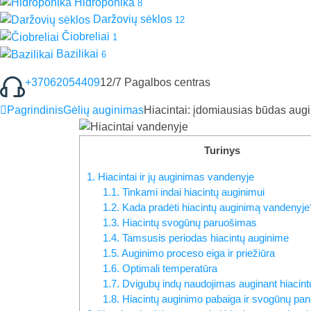
Hidroponika
8
Daržovių sėklos
12
Čiobreliai
1
Bazilikai
6
+37062054409
12/7 Pagalbos centras
Pagrindinis
Gėlių auginimas
Hiacintai: įdomiausias būdas augin
Turinys
1.
Hiacintai ir jų auginimas vandenyje
1.1.
Tinkami indai hiacintų auginimui
1.2.
Kada pradėti hiacintų auginimą vandenyje
1.3.
Hiacintų svogūnų paruošimas
1.4.
Tamsusis periodas hiacintų auginime
1.5.
Auginimo proceso eiga ir priežiūra
1.6.
Optimali temperatūra
1.7.
Dvigubų indų naudojimas auginant hiacint
1.8.
Hiacintų auginimo pabaiga ir svogūnų pa