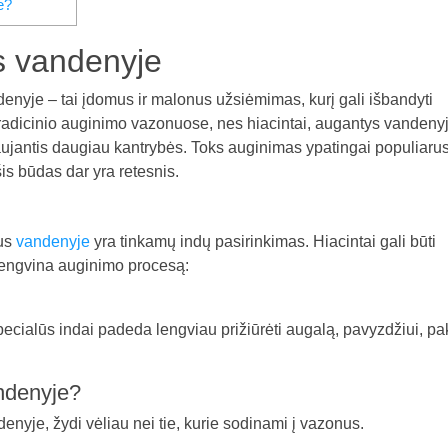
e?
as vandenyje
enyje – tai įdomus ir malonus užsiėmimas, kurį gali išbandyti
radicinio auginimo vazonuose, nes hiacintai, augantys vandenyj
alaujantis daugiau kantrybės. Toks auginimas ypatingai populiarus
šis būdas dar yra retesnis.
tus
vandenyje
yra tinkamų indų pasirinkimas. Hiacintai gali būti
alengvina auginimo procesą:
specialūs indai padeda lengviau prižiūrėti augalą, pavyzdžiui, pak
andenyje?
enyje, žydi vėliau nei tie, kurie sodinami į vazonus.