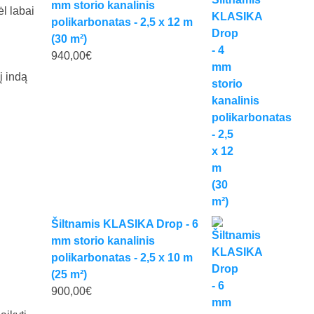
mm storio kanalinis
ėl labai
polikarbonatas - 2,5 x 12 m
(30 m²)
940,00
€
į indą
Šiltnamis KLASIKA Drop - 6
mm storio kanalinis
polikarbonatas - 2,5 x 10 m
(25 m²)
900,00
€