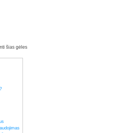
ti šias gėles
?
us
naudojimas