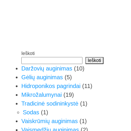
Ieškoti
Ieškoti
Daržovių auginimas
(10)
Gėlių auginimas
(5)
Hidroponikos pagrindai
(11)
Mikrožalumynai
(19)
Tradicinė sodininkystė
(1)
Sodas
(1)
Vaiskrūmių auginimas
(1)
Vaismedžių auginimas
(2)