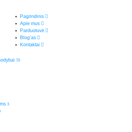
Pagrindinis
Apie mus
Parduotuvė
Blog’as
Kontaktai
 sodybai
70
ams
3
0