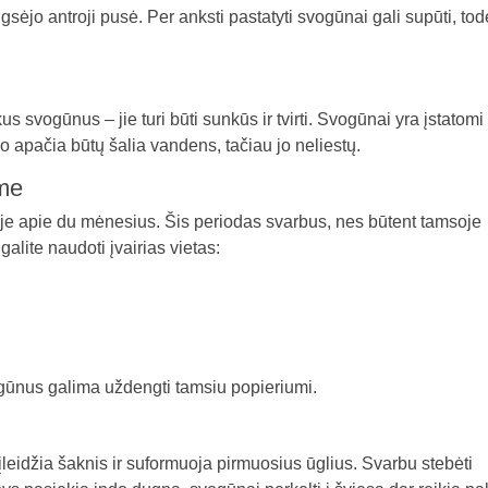
gsėjo antroji pusė. Per anksti pastatyti svogūnai gali supūti, tod
 svogūnus – jie turi būti sunkūs ir tvirti. Svogūnai yra įstatomi 
no apačia būtų šalia vandens, tačiau jo neliestų.
ime
soje apie du mėnesius. Šis periodas svarbus, nes būtent tamsoje
alite naudoti įvairias vietas:
vogūnus galima uždengti tamsiu popieriumi.
leidžia šaknis ir suformuoja pirmuosius ūglius. Svarbu stebėti