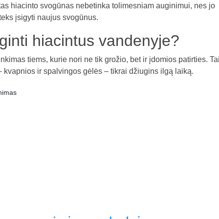
tas hiacinto svogūnas nebetinka tolimesniam auginimui, nes jo
teks įsigyti naujus svogūnus.
ginti hiacintus vandenyje?
imas tiems, kurie nori ne tik grožio, bet ir įdomios patirties. Ta
 kvapnios ir spalvingos gėlės – tikrai džiugins ilgą laiką.
nimas