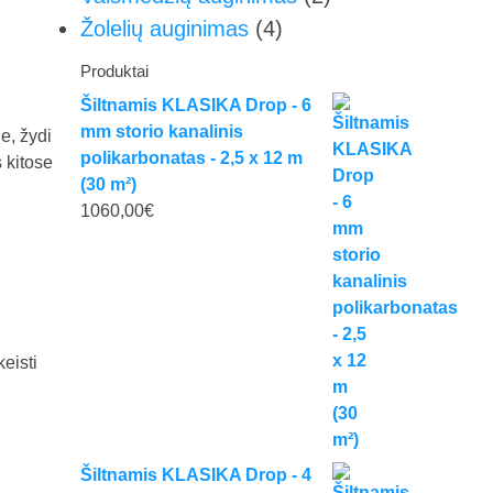
Žolelių auginimas
(4)
Produktai
Šiltnamis KLASIKA Drop - 6
mm storio kanalinis
e, žydi
polikarbonatas - 2,5 x 12 m
 kitose
(30 m²)
1060,00
€
eisti
Šiltnamis KLASIKA Drop - 4