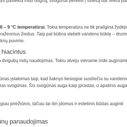
nys pasiekia indo dugną, svogūnai perkelti į šviesą dar reikia pal
6 – 9 °C temperatūrai.
Tokia temperatūra ne tik prailgina žydėj
i gražesnius žiedus. Taip pat būtina stebėti vandens būklę – drum
šaknų puvimo.
hiacintus
a dvigubų indų naudojimas. Tokiu atveju viename inde auginam
nas įstatomas taip, kad šaknys tiesiogiai susiliečia su vandeni
ras svogūnas. Šis svogūnas auga kaip įprastas, o apatinis auga 
au priežiūros, tačiau tai itin įdomus ir estetinis būdas auginti
gūnų panaudojimas