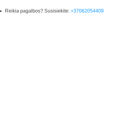
Reikia pagalbos? Susisiekite:
+37062054409
Susipažinkite su privatumo politika