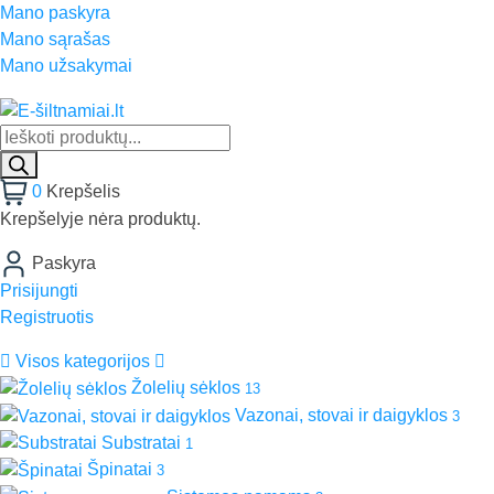
Mano paskyra
Mano sąrašas
Mano užsakymai
0
Krepšelis
Krepšelyje nėra produktų.
Paskyra
Prisijungti
Registruotis
Visos kategorijos
Žolelių sėklos
13
Vazonai, stovai ir daigyklos
3
Substratai
1
Špinatai
3