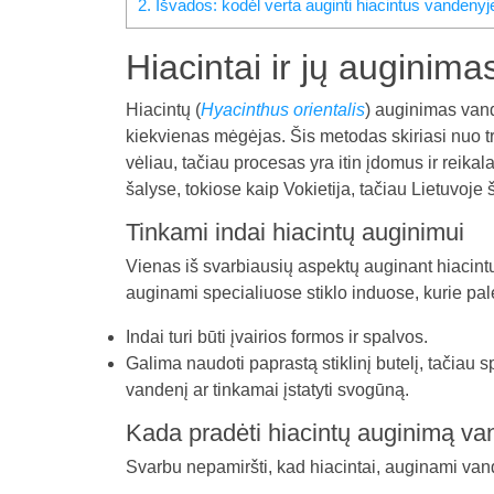
2.
Išvados: kodėl verta auginti hiacintus vandenyj
Hiacintai ir jų auginim
Hiacintų (
Hyacinthus orientalis
) auginimas vand
kiekvienas mėgėjas. Šis metodas skiriasi nuo t
vėliau, tačiau procesas yra itin įdomus ir reik
šalyse, tokiose kaip Vokietija, tačiau Lietuvoje 
Tinkami indai hiacintų auginimui
Vienas iš svarbiausių aspektų auginant hiacin
auginami specialiuose stiklo induose, kurie p
Indai turi būti įvairios formos ir spalvos.
Galima naudoti paprastą stiklinį butelį, tačiau 
vandenį ar tinkamai įstatyti svogūną.
Kada pradėti hiacintų auginimą v
Svarbu nepamiršti, kad hiacintai, auginami vand