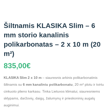
Šiltnamis KLASIKA Slim – 6
mm storio kanalinis
polikarbonatas – 2 x 10 m (20
m²)
835,00
€
KLASIKA Slim 2 x 10 m
– siauresnis arkinis polikarbonatinis
šiltnamis su
6 mm kanaliniu polikarbonatu
, 20 m² plotu ir tvirtu
cinkuoto plieno karkasu. Tinka Lietuvos klimatui, siauresniems
sklypams, daržovių, daigų, žalumynų ir prieskoninių augalų
auginimui.