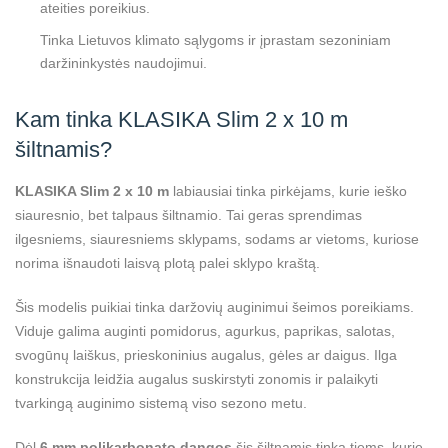
ateities poreikius.
Tinka Lietuvos klimato sąlygoms ir įprastam sezoniniam
daržininkystės naudojimui.
Kam tinka KLASIKA Slim 2 x 10 m
šiltnamis?
KLASIKA Slim 2 x 10 m
labiausiai tinka pirkėjams, kurie ieško
siauresnio, bet talpaus šiltnamio. Tai geras sprendimas
ilgesniems, siauresniems sklypams, sodams ar vietoms, kuriose
norima išnaudoti laisvą plotą palei sklypo kraštą.
Šis modelis puikiai tinka daržovių auginimui šeimos poreikiams.
Viduje galima auginti pomidorus, agurkus, paprikas, salotas,
svogūnų laiškus, prieskoninius augalus, gėles ar daigus. Ilga
konstrukcija leidžia augalus suskirstyti zonomis ir palaikyti
tvarkingą auginimo sistemą viso sezono metu.
Dėl
6 mm polikarbonato dangos
šis šiltnamis tinka tiems, kurie