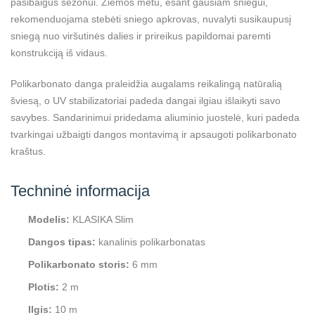
pasibaigus sezonui. Žiemos metu, esant gausiam sniegui,
rekomenduojama stebėti sniego apkrovas, nuvalyti susikaupusį
sniegą nuo viršutinės dalies ir prireikus papildomai paremti
konstrukciją iš vidaus.
Polikarbonato danga praleidžia augalams reikalingą natūralią
šviesą, o UV stabilizatoriai padeda dangai ilgiau išlaikyti savo
savybes. Sandarinimui pridedama aliuminio juostelė, kuri padeda
tvarkingai užbaigti dangos montavimą ir apsaugoti polikarbonato
kraštus.
Techninė informacija
Modelis:
KLASIKA Slim
Dangos tipas:
kanalinis polikarbonatas
Polikarbonato storis:
6 mm
Plotis:
2 m
Ilgis:
10 m