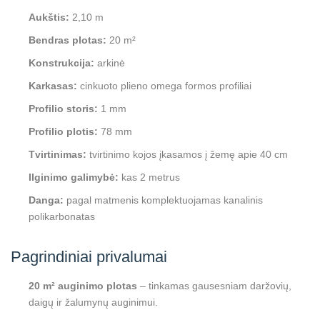
Aukštis:
2,10 m
Bendras plotas:
20 m²
Konstrukcija:
arkinė
Karkasas:
cinkuoto plieno omega formos profiliai
Profilio storis:
1 mm
Profilio plotis:
78 mm
Tvirtinimas:
tvirtinimo kojos įkasamos į žemę apie 40 cm
Ilginimo galimybė:
kas 2 metrus
Danga:
pagal matmenis komplektuojamas kanalinis
polikarbonatas
Pagrindiniai privalumai
20 m² auginimo plotas
– tinkamas gausesniam daržovių,
daigų ir žalumynų auginimui.