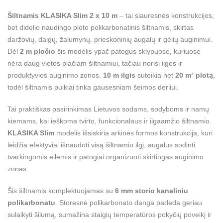
Šiltnamis KLASIKA Slim 2 x 10 m
– tai siauresnės konstrukcijos,
bet didelio naudingo ploto polikarbonatinis šiltnamis, skirtas
daržovių, daigų, žalumynų, prieskoninių augalų ir gėlių auginimui.
Dėl
2 m pločio
šis modelis ypač patogus sklypuose, kuriuose
nėra daug vietos plačiam šiltnamiui, tačiau norisi ilgos ir
produktyvios auginimo zonos.
10 m ilgis
suteikia net
20 m² plotą
,
todėl šiltnamis puikiai tinka gausesniam šeimos derliui.
Tai praktiškas pasirinkimas Lietuvos sodams, sodyboms ir namų
kiemams, kai ieškoma tvirto, funkcionalaus ir ilgaamžio šiltnamio.
KLASIKA Slim
modelis išsiskiria arkinės formos konstrukcija, kuri
leidžia efektyviai išnaudoti visą šiltnamio ilgį, augalus sodinti
tvarkingomis eilėmis ir patogiai organizuoti skirtingas auginimo
zonas.
Šis šiltnamis komplektuojamas su
6 mm storio kanaliniu
polikarbonatu
. Storesnė polikarbonato danga padeda geriau
sulaikyti šilumą, sumažina staigių temperatūros pokyčių poveikį ir