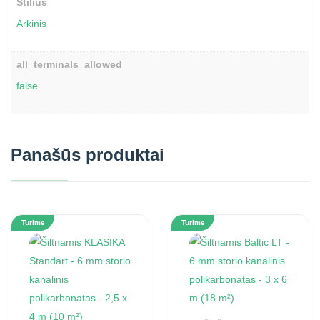
Stilius
Arkinis
all_terminals_allowed
false
Panašūs produktai
Turime
Turime