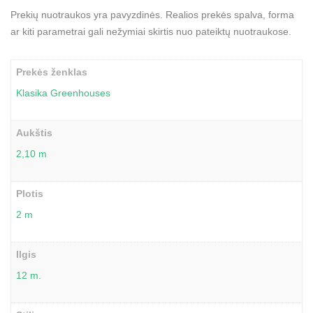
Prekių nuotraukos yra pavyzdinės. Realios prekės spalva, forma
ar kiti parametrai gali nežymiai skirtis nuo pateiktų nuotraukose.
Prekės ženklas
Klasika Greenhouses
Aukštis
2,10 m
Plotis
2 m
Ilgis
12 m.