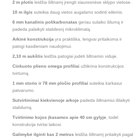
2 m plotis
leidžia šiltnamį įrengti siauresnėse sklypo vietose.
10 m ilgis
suteikia daug vietos augalams sodinti eilėmis.
6 mm kanalinis polikarbonatas
geriau sulaiko šilumą ir
padeda palaikyti stabilesnį mikroklimatą.
Arkinė konstrukcija
yra praktiška, lengvai pritaikoma ir
patogi kasdieniam naudojimui.
2,10 m aukštis
leidžia patogiai judėti šiltnamio viduje.
Cinkuoto plieno omega profiliai
užtikrina konstrukcijos
tvirtumą.
1 mm storio ir 78 mm pločio profiliai
suteikia karkasui
patvarumo.
Sutvirtinimai kiekvienoje arkoje
padeda šiltnamiui išlaikyti
stabilumą.
Tvirtinimo kojos įkasamos apie 40 cm gylyje
, todėl
konstrukcija tvirtai laikosi.
Galimybė ilginti kas 2 metrus
leidžia šiltnamį pritaikyti pagal