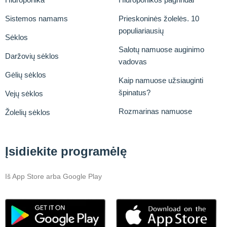
Sistemos namams
Prieskoninės žolelės. 10
populiariausių
Sėklos
Salotų namuose auginimo
Daržovių sėklos
vadovas
Gėlių sėklos
Kaip namuose užsiauginti
špinatus?
Vejų sėklos
Rozmarinas namuose
Žolelių sėklos
Įsidiekite programėlę
Iš App Store arba Google Play