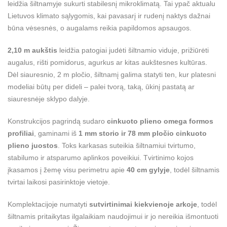
leidžia šiltnamyje sukurti stabilesnį mikroklimatą. Tai ypač aktualu
Lietuvos klimato sąlygomis, kai pavasarį ir rudenį naktys dažnai
būna vėsesnės, o augalams reikia papildomos apsaugos.
2,10 m aukštis
leidžia patogiai judėti šiltnamio viduje, prižiūrėti
augalus, rišti pomidorus, agurkus ar kitas aukštesnes kultūras.
Dėl siauresnio, 2 m pločio, šiltnamį galima statyti ten, kur platesni
modeliai būtų per dideli – palei tvorą, taką, ūkinį pastatą ar
siauresnėje sklypo dalyje.
Konstrukcijos pagrindą sudaro
cinkuoto plieno omega formos
profiliai
, gaminami iš
1 mm storio ir 78 mm pločio cinkuoto
plieno juostos
. Toks karkasas suteikia šiltnamiui tvirtumo,
stabilumo ir atsparumo aplinkos poveikiui. Tvirtinimo kojos
įkasamos į žemę visu perimetru apie
40 cm gylyje
, todėl šiltnamis
tvirtai laikosi pasirinktoje vietoje.
Komplektacijoje numatyti
sutvirtinimai kiekvienoje arkoje
, todėl
šiltnamis pritaikytas ilgalaikiam naudojimui ir jo nereikia išmontuoti