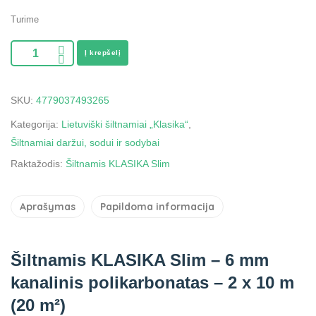
Turime
Į krepšelį
SKU:
4779037493265
Kategorija:
Lietuviški šiltnamiai „Klasika“
,
Šiltnamiai daržui, sodui ir sodybai
Raktažodis:
Šiltnamis KLASIKA Slim
Aprašymas
Papildoma informacija
Šiltnamis KLASIKA Slim – 6 mm
kanalinis polikarbonatas – 2 x 10 m
(20 m²)