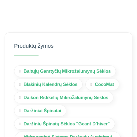
Produktų žymos
Baltųjų Garstyčių Mikrožalumynų Sėklos
Blakinių Kalendrų Sėklos
CocoMat
Daikon Ridikėlių Mikrožalumynų Sėklos
Daržiniai Špinatai
Daržinių Špinatų Sėklos "Geant D'hiver"
Hidroponinė Sistema Daržovių Auginimui