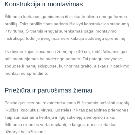
Konstrukcija ir montavimas
Šiltnamio karkasas gaminamas iš cinkuoto plieno omega formos
profilių. Toks profilio tipas padeda išlaikyti konstrukcijos standumą
ir tvirtumą. Šiltnamis lengvai surenkamas pagal montavimo
instrukciją, todėl jo įrengimas nereikalauja sudėtingų sprendimų.
Tvirtinimo kojos įkasamos į žemę apie 40 cm, todėl šiltnamis gali
būti montuojamas be sudėtingo pamato. Tai patogu sodybose,
soduose ir namų sklypuose, kur norima greito, aiškaus ir patikimo
montavimo sprendimo.
Priežiūra ir paruošimas žiemai
Pasibaigus sezonui rekomenduojama iš šiltnamio pašalinti augalų
likučius, kuoliukus, virves, juosteles ir kitas pagalbines priemones.
Taip sumažinama kenkėjų ir ligų sukėlėjų žiemojimo rizika.
Šiltnamio sieneles verta nuplauti, o langus, duris ir orlaides –
uždaryti bei užfiksuoti.