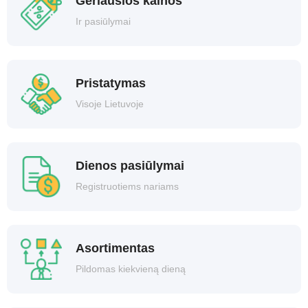
Geriausios kainos
Ir pasiūlymai
Pristatymas
Visoje Lietuvoje
Dienos pasiūlymai
Registruotiems nariams
Asortimentas
Pildomas kiekvieną dieną