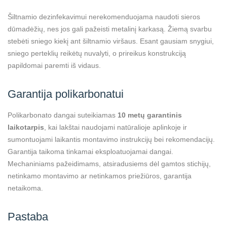
Šiltnamio dezinfekavimui nerekomenduojama naudoti sieros
dūmadėžių, nes jos gali pažeisti metalinį karkasą. Žiemą svarbu
stebėti sniego kiekį ant šiltnamio viršaus. Esant gausiam snygiui,
sniego perteklių reikėtų nuvalyti, o prireikus konstrukciją
papildomai paremti iš vidaus.
Garantija polikarbonatui
Polikarbonato dangai suteikiamas
10 metų garantinis
laikotarpis
, kai lakštai naudojami natūralioje aplinkoje ir
sumontuojami laikantis montavimo instrukcijų bei rekomendacijų.
Garantija taikoma tinkamai eksploatuojamai dangai.
Mechaniniams pažeidimams, atsiradusiems dėl gamtos stichijų,
netinkamo montavimo ar netinkamos priežiūros, garantija
netaikoma.
Pastaba