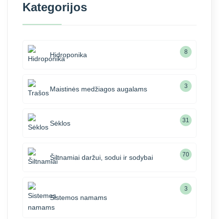
Kategorijos
8
Hidroponika
3
Maistinės medžiagos augalams
31
Sėklos
70
Šiltnamiai daržui, sodui ir sodybai
3
Sistemos namams