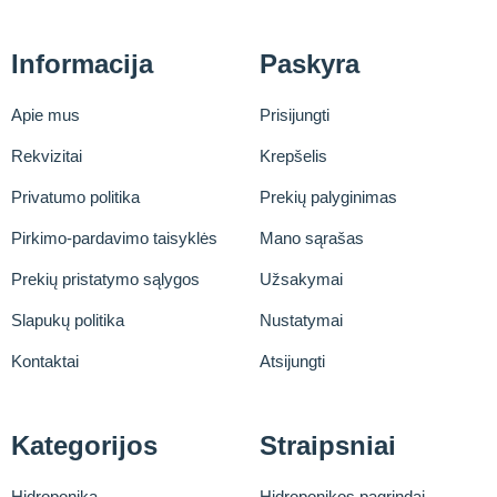
Informacija
Paskyra
Apie mus
Prisijungti
Rekvizitai
Krepšelis
Privatumo politika
Prekių palyginimas
Pirkimo-pardavimo taisyklės
Mano sąrašas
Prekių pristatymo sąlygos
Užsakymai
Slapukų politika
Nustatymai
Kontaktai
Atsijungti
Kategorijos
Straipsniai
Hidroponika
Hidroponikos pagrindai