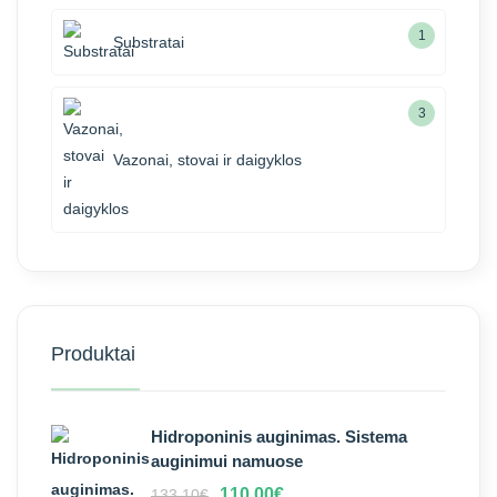
1
Substratai
3
Vazonai, stovai ir daigyklos
Produktai
Hidroponinis auginimas. Sistema
auginimui namuose
110,00
€
133,10
€