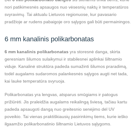
nori patikimesnės apsaugos nuo vėsesnių naktų ir temperatūros
svyravimų. Tai aktualu Lietuvos regionuose, kur pavasario
pradžioje ar rudens pabaigoje oro sąlygos gali būti permainingos.
6 mm kanalinis polikarbonatas
6 mm kanalinis polikarbonatas
yra storesnė danga, skirta
geresniam šilumos sulaikymui ir stabilesnei aplinkai šiltnamio
viduje. Kanalinė struktūra padeda sumažinti šilumos praradimą,
todėl augalams sudaromos palankesnės sąlygos augti net tada,
kai lauke temperatūra svyruoja.
Polikarbonatas yra lengvas, atsparus smūgiams ir patogus
prižiūrėti. Jis praleidžia augalams reikalingą šviesą, tačiau kartu
padeda apsaugoti dangą nuo greitesnio senėjimo dėl UV
poveikio. Tai vienas praktiškiausių pasirinkimų tiems, kurie ieško
ilgaamžio polikarbonatinio šiltnamio Lietuvos sąlygoms.