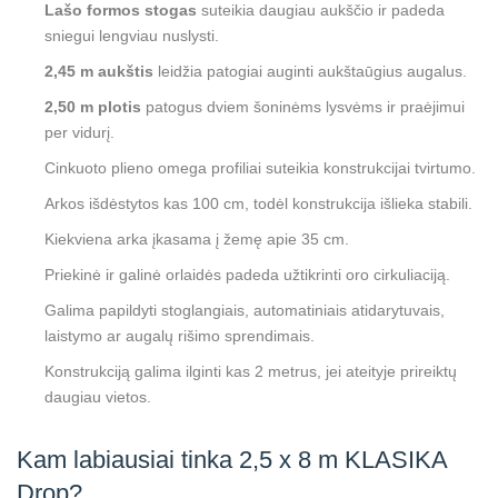
Lašo formos stogas
suteikia daugiau aukščio ir padeda
sniegui lengviau nuslysti.
2,45 m aukštis
leidžia patogiai auginti aukštaūgius augalus.
2,50 m plotis
patogus dviem šoninėms lysvėms ir praėjimui
per vidurį.
Cinkuoto plieno omega profiliai suteikia konstrukcijai tvirtumo.
Arkos išdėstytos kas 100 cm, todėl konstrukcija išlieka stabili.
Kiekviena arka įkasama į žemę apie 35 cm.
Priekinė ir galinė orlaidės padeda užtikrinti oro cirkuliaciją.
Galima papildyti stoglangiais, automatiniais atidarytuvais,
laistymo ar augalų rišimo sprendimais.
Konstrukciją galima ilginti kas 2 metrus, jei ateityje prireiktų
daugiau vietos.
Kam labiausiai tinka 2,5 x 8 m KLASIKA
Drop?