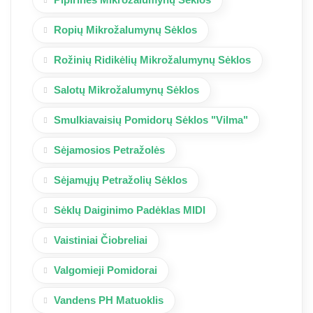
Ropių Mikrožalumynų Sėklos
Rožinių Ridikėlių Mikrožalumynų Sėklos
Salotų Mikrožalumynų Sėklos
Smulkiavaisių Pomidorų Sėklos "Vilma"
Sėjamosios Petražolės
Sėjamųjų Petražolių Sėklos
Sėklų Daiginimo Padėklas MIDI
Vaistiniai Čiobreliai
Valgomieji Pomidorai
Vandens PH Matuoklis