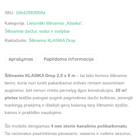
SKU:
16b42983008d
Kategorija:
Lietuviški šiltnamiai „Klasika“
,
Šiltnamiai daržui, sodui ir sodybai
Raktažodis:
Šiltnamis KLASIKA Drop
Aprašymas
Papildoma informacija
Šiltnamis KLASIKA Drop 2,5 x 8 m
– tai lašo formos šiltnamis
tiems, kurie nori turėti pakankamai erdvės rimtam sezoniniam
auginimui, bet nenori rinktis pernelyg ilgos konstrukcijos.
20 m²
plotas
leidžia patogiai auginti pagrindines daržo kultūras, įsirengti
tvarkingą praėjimą ir išlaikyti gerą balansą tarp šiltnamio dydžio,
kainos ir praktiško naudojimo.
Šis modelis dengiamas
4 mm storio kanaliniu polikarbonatu
.
Tai racionalus pasirinkimas pavasario, vasaros ir rudens sezonui,