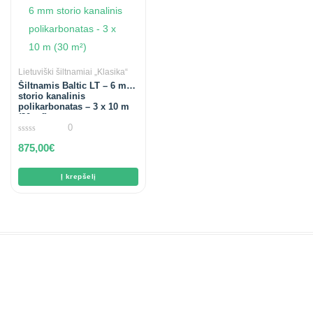
Lietuviški šiltnamiai „Klasika“
Šiltnamis Baltic LT – 6 mm
storio kanalinis
polikarbonatas – 3 x 10 m
(30 m²)
0
0
875,00
€
out
of
5
Į krepšelį