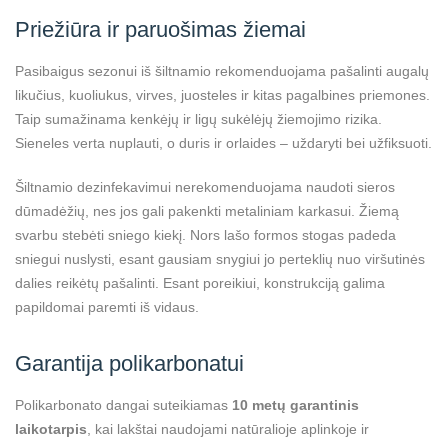
Priežiūra ir paruošimas žiemai
Pasibaigus sezonui iš šiltnamio rekomenduojama pašalinti augalų
likučius, kuoliukus, virves, juosteles ir kitas pagalbines priemones.
Taip sumažinama kenkėjų ir ligų sukėlėjų žiemojimo rizika.
Sieneles verta nuplauti, o duris ir orlaides – uždaryti bei užfiksuoti.
Šiltnamio dezinfekavimui nerekomenduojama naudoti sieros
dūmadėžių, nes jos gali pakenkti metaliniam karkasui. Žiemą
svarbu stebėti sniego kiekį. Nors lašo formos stogas padeda
sniegui nuslysti, esant gausiam snygiui jo perteklių nuo viršutinės
dalies reikėtų pašalinti. Esant poreikiui, konstrukciją galima
papildomai paremti iš vidaus.
Garantija polikarbonatui
Polikarbonato dangai suteikiamas
10 metų garantinis
laikotarpis
, kai lakštai naudojami natūralioje aplinkoje ir