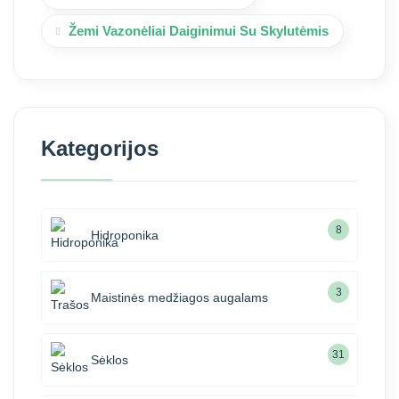
Žemi Vazonėliai Daiginimui Su Skylutėmis
Kategorijos
8
Hidroponika
3
Maistinės medžiagos augalams
31
Sėklos