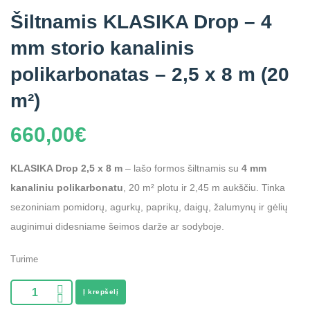
Šiltnamis KLASIKA Drop – 4
mm storio kanalinis
polikarbonatas – 2,5 x 8 m (20
m²)
660,00
€
KLASIKA Drop 2,5 x 8 m
– lašo formos šiltnamis su
4 mm
kanaliniu polikarbonatu
, 20 m² plotu ir 2,45 m aukščiu. Tinka
sezoniniam pomidorų, agurkų, paprikų, daigų, žalumynų ir gėlių
auginimui didesniame šeimos darže ar sodyboje.
Turime
Į krepšelį