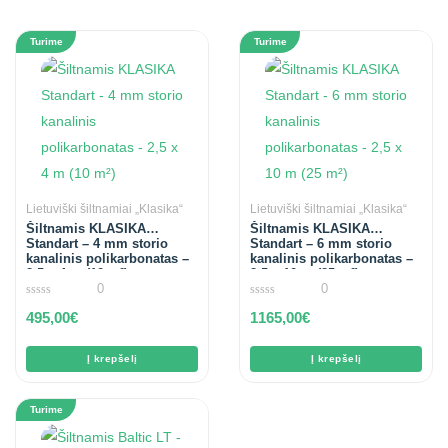
Turime
Turime
Lietuviški šiltnamiai „Klasika“
Lietuviški šiltnamiai „Klasika“
Šiltnamis KLASIKA
Šiltnamis KLASIKA
Standart – 4 mm storio
Standart – 6 mm storio
kanalinis polikarbonatas –
kanalinis polikarbonatas –
2,5 x 4 m (10 m²)
2,5 x 10 m (25 m²)
0
0
0
0
495,00
€
1165,00
€
out
out
of
of
5
5
Į krepšelį
Į krepšelį
Turime