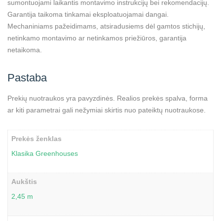
sumontuojami laikantis montavimo instrukcijų bei rekomendacijų.
Garantija taikoma tinkamai eksploatuojamai dangai.
Mechaniniams pažeidimams, atsiradusiems dėl gamtos stichijų,
netinkamo montavimo ar netinkamos priežiūros, garantija
netaikoma.
Pastaba
Prekių nuotraukos yra pavyzdinės. Realios prekės spalva, forma
ar kiti parametrai gali nežymiai skirtis nuo pateiktų nuotraukose.
Prekės ženklas
Klasika Greenhouses
Aukštis
2,45 m