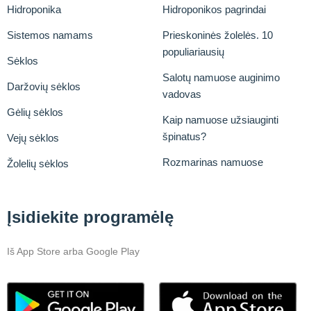
Hidroponika
Hidroponikos pagrindai
Sistemos namams
Prieskoninės žolelės. 10
populiariausių
Sėklos
Salotų namuose auginimo
Daržovių sėklos
vadovas
Gėlių sėklos
Kaip namuose užsiauginti
špinatus?
Vejų sėklos
Rozmarinas namuose
Žolelių sėklos
Įsidiekite programėlę
Iš App Store arba Google Play