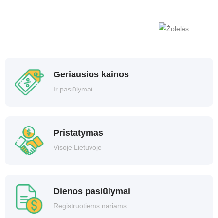
Geriausios kainos
Ir pasiūlymai
Pristatymas
Visoje Lietuvoje
Dienos pasiūlymai
Registruotiems nariams