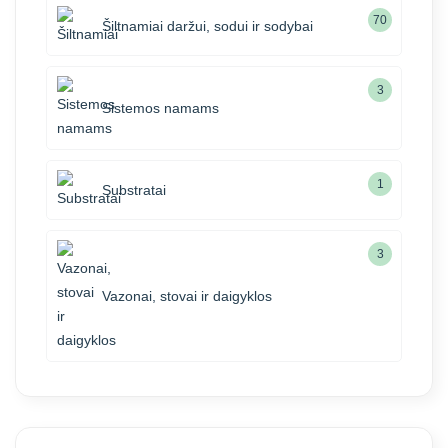
70
Šiltnamiai daržui, sodui ir sodybai
3
Sistemos namams
1
Substratai
3
Vazonai, stovai ir daigyklos