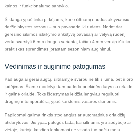
kainos ir funkcionalumo santykio.
Ši danga ypač tinka pirkėjams, kurie šiltnamį naudos aktyviausiu
daržininkystės sezonu – nuo pavasario iki rudens. Norint dar
geresnio šilumos išlaikymo ankstyvą pavasarį ar vėlyvą rudenį,
verta svarstyti 6 mm dangos variantą, tačiau 4 mm versija išlieka
praktiškas sprendimas įprastam sezoniniam auginimui.
Vėdinimas ir auginimo patogumas
Kad augalai gerai augtų, šiltnamyje svarbu ne tik šiluma, bet ir oro
judėjimas. Šiame modelyje tam padeda priekinės durys su orlaide
ir galinė orlaidė. Toks išdėstymas leidžia lengviau reguliuoti
drėgmę ir temperatūrą, ypač karštomis vasaros dienomis.
Papildomai galima rinktis stoglangius ar automatinius orlaidžių
atidarytuvus. Jie ypač patogūs tada, kai šiltnamis yra sodyboje ar
vietoje, kurioje kasdien lankomasi ne visada tuo pačiu metu.