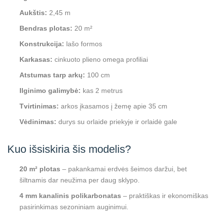
Aukštis:
2,45 m
Bendras plotas:
20 m²
Konstrukcija:
lašo formos
Karkasas:
cinkuoto plieno omega profiliai
Atstumas tarp arkų:
100 cm
Ilginimo galimybė:
kas 2 metrus
Tvirtinimas:
arkos įkasamos į žemę apie 35 cm
Vėdinimas:
durys su orlaide priekyje ir orlaidė gale
Kuo išsiskiria šis modelis?
20 m² plotas
– pakankamai erdvės šeimos daržui, bet
šiltnamis dar neužima per daug sklypo.
4 mm kanalinis polikarbonatas
– praktiškas ir ekonomiškas
pasirinkimas sezoniniam auginimui.