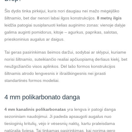
Šis dydis tinka pirkėjui, kuris nori daugiau nei mažo mėgėjiško
šiltnamio, bet dar nenori labai ilgos konstrukcijos.
8 metrų ilgis
leidžia patogiai susiplanuoti kelias auginimo zonas: vienoje dalyje
galima auginti pomidorus, kitoje – agurkus, paprikas, salotas,
prieskoninius augalus ar daigus.
Tai geras pasirinkimas šeimos daržui, sodybai ar sklypui, kuriame
norisi šiltnamio, suteikiančio realiai apčiuopiamą derliaus kiekį, bet
neužgožiančio visos aplinkos. Dėl lašo formos konstrukcijos
šiltnamis atrodo lengvesnis ir išraiškingesnis nei įprasti
standartinės formos modeliai.
4 mm polikarbonato danga
4 mm kanalinis polikarbonatas
yra lengva ir patogi danga
sezoniniam naudojimui. Ji padeda apsaugoti augalus nuo
tiesioginių kritulių, vėjo ir vėsesnių naktų, kartu praleisdama
natūralią šviesą. Tai tinkamas pasirinkimas, kai norima gero