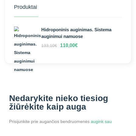
Produktai
Hidroponinis auginimas. Sistema
auginimui namuose
110,00
€
133,10
€
Nedarykite nieko
tiesiog
žiūrėkite kaip auga
Prisijunkite prie augančios bendruomenės
augink sau