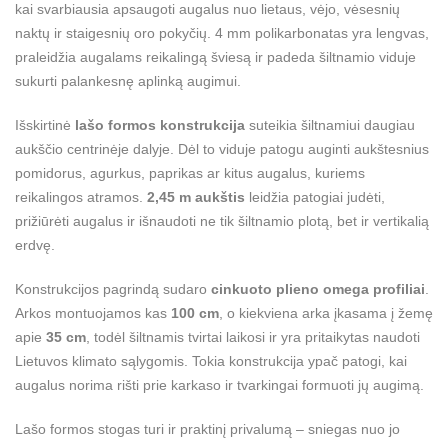
kai svarbiausia apsaugoti augalus nuo lietaus, vėjo, vėsesnių
naktų ir staigesnių oro pokyčių. 4 mm polikarbonatas yra lengvas,
praleidžia augalams reikalingą šviesą ir padeda šiltnamio viduje
sukurti palankesnę aplinką augimui.
Išskirtinė
lašo formos konstrukcija
suteikia šiltnamiui daugiau
aukščio centrinėje dalyje. Dėl to viduje patogu auginti aukštesnius
pomidorus, agurkus, paprikas ar kitus augalus, kuriems
reikalingos atramos.
2,45 m aukštis
leidžia patogiai judėti,
prižiūrėti augalus ir išnaudoti ne tik šiltnamio plotą, bet ir vertikalią
erdvę.
Konstrukcijos pagrindą sudaro
cinkuoto plieno omega profiliai
.
Arkos montuojamos kas
100 cm
, o kiekviena arka įkasama į žemę
apie
35 cm
, todėl šiltnamis tvirtai laikosi ir yra pritaikytas naudoti
Lietuvos klimato sąlygomis. Tokia konstrukcija ypač patogi, kai
augalus norima rišti prie karkaso ir tvarkingai formuoti jų augimą.
Lašo formos stogas turi ir praktinį privalumą – sniegas nuo jo