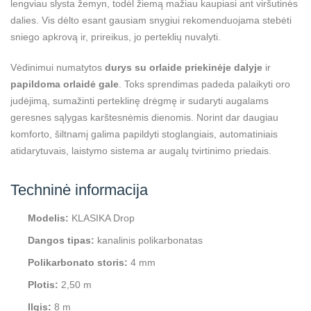
lengviau slysta žemyn, todėl žiemą mažiau kaupiasi ant viršutinės
dalies. Vis dėlto esant gausiam snygiui rekomenduojama stebėti
sniego apkrovą ir, prireikus, jo perteklių nuvalyti.
Vėdinimui numatytos
durys su orlaide priekinėje dalyje
ir
papildoma orlaidė gale
. Toks sprendimas padeda palaikyti oro
judėjimą, sumažinti perteklinę drėgmę ir sudaryti augalams
geresnes sąlygas karštesnėmis dienomis. Norint dar daugiau
komforto, šiltnamį galima papildyti stoglangiais, automatiniais
atidarytuvais, laistymo sistema ar augalų tvirtinimo priedais.
Techninė informacija
Modelis:
KLASIKA Drop
Dangos tipas:
kanalinis polikarbonatas
Polikarbonato storis:
4 mm
Plotis:
2,50 m
Ilgis:
8 m