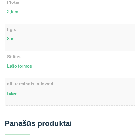
Plotis
2,5 m
Ilgis
8 m.
Stilius
Lašo formos
all_terminals_allowed
false
Panašūs produktai