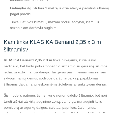
montavimas patogesnis.
Galimybė ilginti kas 1 metrą
leidžia ateityje padidinti šiltnamį
pagal poreikį.
Tinka Lietuvos klimatui, mažam sodui, sodybai, kiemui ir
sezoniniam daržovių auginimui.
Kam tinka KLASIKA Bernard 2,35 x 3 m
šiltnamis?
KLASIKA Bernard 2,35 x 3 m
tinka pirkėjams, kurie ieško
nedidelio, bet tvirto polikarbonatinio šiltnamio su geresnę šilumos
izoliaciją užtikrinančia danga. Tai geras pasirinkimas mažesniam
sklypui, namų kiemui, sodybos daržui arba kaip papildomas
šiltnamis daigams, prieskoninėms žolelėms ar ankstyvam derliui.
Šis modelis patogus tiems, kurie nenori didelio šiltnamio, bet nori
turėti aiškiai atskirtą auginimo zoną. Jame galima auginti kelis
pomidorų ar agurkų daigus, salotas, paprikas, žalumynus,