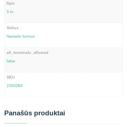
Ilgis
3 m.
Stilius
Namelio formos
all_terminals_allowed
false
SKU
23502B4
Panašūs produktai