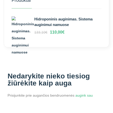
Produktai
Hidroponinis auginimas. Sistema
auginimui namuose
110,00
€
133,10
€
Nedarykite nieko
tiesiog
žiūrėkite kaip auga
Prisijunkite prie augančios bendruomenės
augink sau