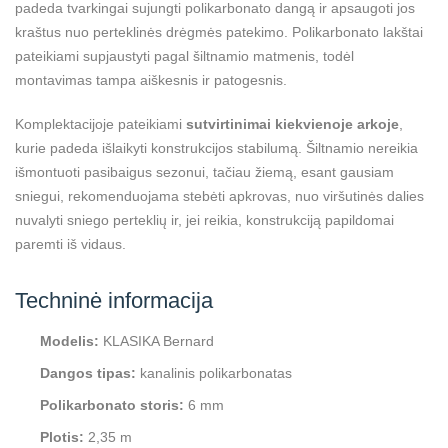
padeda tvarkingai sujungti polikarbonato dangą ir apsaugoti jos
kraštus nuo perteklinės drėgmės patekimo. Polikarbonato lakštai
pateikiami supjaustyti pagal šiltnamio matmenis, todėl
montavimas tampa aiškesnis ir patogesnis.
Komplektacijoje pateikiami
sutvirtinimai kiekvienoje arkoje
,
kurie padeda išlaikyti konstrukcijos stabilumą. Šiltnamio nereikia
išmontuoti pasibaigus sezonui, tačiau žiemą, esant gausiam
sniegui, rekomenduojama stebėti apkrovas, nuo viršutinės dalies
nuvalyti sniego perteklių ir, jei reikia, konstrukciją papildomai
paremti iš vidaus.
Techninė informacija
Modelis:
KLASIKA Bernard
Dangos tipas:
kanalinis polikarbonatas
Polikarbonato storis:
6 mm
Plotis:
2,35 m