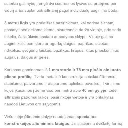
suteikia galimybę įrengti dvi siauresnes lysves su praėjimu per
vidurį arba suplanuoti šiltnamį pagal individualų auginimo būdą.
3 metrų ilgis
yra praktiškas pasirinkimas, kai norima šiltnamį
pastatyti nedideliame kieme, siauresnėje daržo vietoje, prie sodo
takelio, šalia ūkinio pastato ar sodybos sklype. Viduje galima
auginti kelis pomidorų ar agurkų daigus, paprikas, salotas,
ridikėlius, svogūnų laiškus, bazilikus, krapus, kitus prieskoninius
augalus, daigus ar gėles.
Karkasas gaminamas iš
1 mm storio ir 78 mm pločio cinkuoto
plieno profilių
. Tvirta metalinė konstrukcija suteikia šiltnamiui
stabilumo, patvarumo ir atsparumo aplinkos poveikiui. Tvirtinimo
kojos įkasamos į žemę visu perimetru apie
40 cm gylyje
, todėl
šiltnamis patikimai laikosi pasirinktoje vietoje ir yra pritaikytas
naudoti Lietuvos oro sąlygomis.
Viršutinėje šiltnamio dalyje naudojamas
specialios
konstrukcijos aliumininis kraigas
. Jis sustiprina dvišlaitę formą,