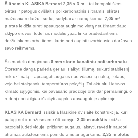
Šiltnamis KLASIKA Bernard 2,35 x 3 m
– tai kompaktiškas,
tvirtas ir patogus dvišlaitis polikarbonatinis šiltnamis, skirtas
mažesniam daržui, sodui, sodybai ar namų kiemui.
7,05 m²
plotas
leidžia turėti apsaugotą auginimo vietą neužimant daug
sklypo erdvės, todėl šis modelis ypač tinka pradedantiems
daržininkams arba tiems, kurie nori auginti svarbiausias daržoves
savo reikmėms.
Šis modelis dengiamas
6 mm storio kanaliniu polikarbonatu
.
Storesnė danga padeda geriau išlaikyti šilumą, sukurti stabilesnį
mikroklimatą ir apsaugoti augalus nuo vėsesnių naktų, lietaus,
vėjo bei staigesnių temperatūros pokyčių. Tai aktualu Lietuvos
klimato sąlygomis, kai pavasario pradžioje orai dar permainingi, o
rudenį norisi ilgiau išlaikyti augalus apsaugotoje aplinkoje.
KLASIKA Bernard
išsiskiria klasikine dvišlaite konstrukcija, kuri
patogi net ir mažesniame šiltnamyje.
2,35 m aukštis
leidžia
patogiai judėti viduje, prižiūrėti augalus, laistyti, ravėti ir naudoti
atramas aukštesniems pomidorams ar agurkams.
2,35 m plotis