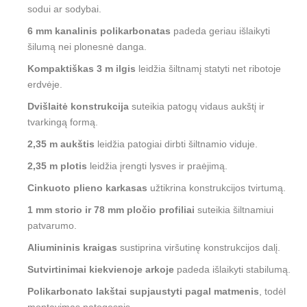
sodui ar sodybai.
6 mm kanalinis polikarbonatas
padeda geriau išlaikyti
šilumą nei plonesnė danga.
Kompaktiškas 3 m ilgis
leidžia šiltnamį statyti net ribotoje
erdvėje.
Dvišlaitė konstrukcija
suteikia patogų vidaus aukštį ir
tvarkingą formą.
2,35 m aukštis
leidžia patogiai dirbti šiltnamio viduje.
2,35 m plotis
leidžia įrengti lysves ir praėjimą.
Cinkuoto plieno karkasas
užtikrina konstrukcijos tvirtumą.
1 mm storio ir 78 mm pločio profiliai
suteikia šiltnamiui
patvarumo.
Aliumininis kraigas
sustiprina viršutinę konstrukcijos dalį.
Sutvirtinimai kiekvienoje arkoje
padeda išlaikyti stabilumą.
Polikarbonato lakštai supjaustyti pagal matmenis
, todėl