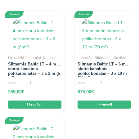
Turime
Turime
Lietuviški šiltnamiai „Klasika“
Lietuviški šiltnamiai „Klasika“
Šiltnamis Baltic LT – 4 mm
Šiltnamis Baltic LT – 6 mm
storio kanalinis
storio kanalinis
polikarbonatas – 3 x 2 m (6
polikarbonatas – 3 x 10 m
m²)
(30 m²)
0
0
0
0
255,00
€
875,00
€
out
out
of
of
5
5
Į krepšelį
Į krepšelį
Turime