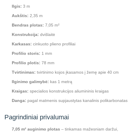
Ilgis:
3 m
Aukštis:
2,35 m
Bendras plotas:
7,05 m²
Konstrukcija:
dvišlaitė
Karkasas:
cinkuoto plieno profiliai
Profilio storis:
1 mm
Profilio plotis:
78 mm
Tvirtinimas:
tvirtinimo kojos įkasamos į žemę apie 40 cm
Ilginimo galimybė:
kas 1 metrą
Kraigas:
specialios konstrukcijos aliumininis kraigas
Danga:
pagal matmenis supjaustytas kanalinis polikarbonatas
Pagrindiniai privalumai
7,05 m² auginimo plotas
– tinkamas mažesniam daržui,