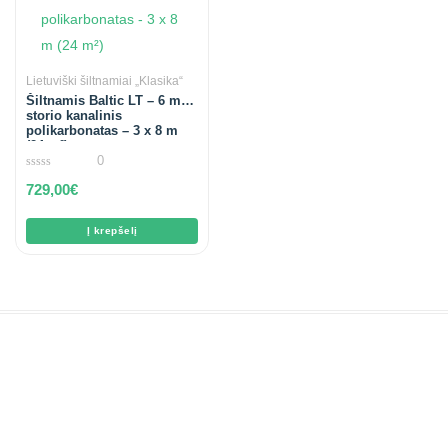
Lietuviški šiltnamiai „Klasika“
Šiltnamis Baltic LT – 6 mm
storio kanalinis
polikarbonatas – 3 x 8 m
(24 m²)
0
0
729,00
€
out
of
5
Į krepšelį