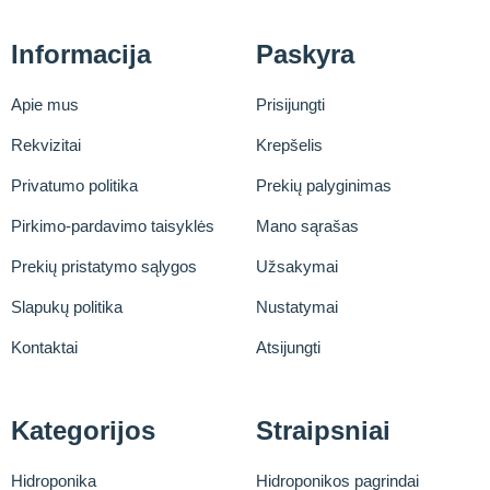
Informacija
Paskyra
Apie mus
Prisijungti
Rekvizitai
Krepšelis
Privatumo politika
Prekių palyginimas
Pirkimo-pardavimo taisyklės
Mano sąrašas
Prekių pristatymo sąlygos
Užsakymai
Slapukų politika
Nustatymai
Kontaktai
Atsijungti
Kategorijos
Straipsniai
Hidroponika
Hidroponikos pagrindai