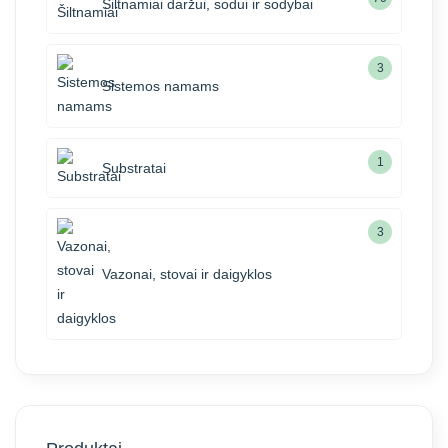
Šiltnamiai daržui, sodui ir sodybai
3
Sistemos namams
1
Substratai
3
Vazonai, stovai ir daigyklos