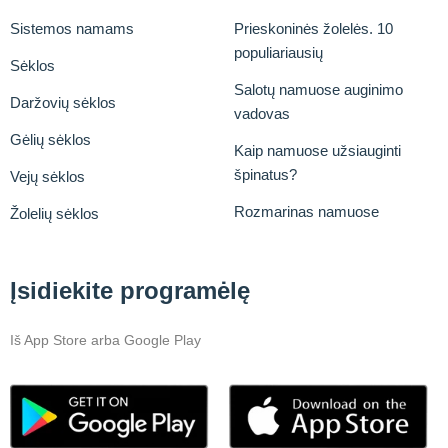
Sistemos namams
Prieskoninės žolelės. 10
populiariausių
Sėklos
Salotų namuose auginimo
Daržovių sėklos
vadovas
Gėlių sėklos
Kaip namuose užsiauginti
špinatus?
Vejų sėklos
Rozmarinas namuose
Žolelių sėklos
Įsidiekite programėlę
Iš App Store arba Google Play