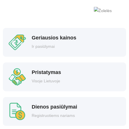
Geriausios kainos
Ir pasiūlymai
Pristatymas
Visoje Lietuvoje
Dienos pasiūlymai
Registruotiems nariams