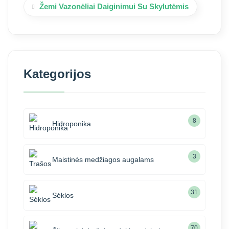
Žemi Vazonėliai Daiginimui Su Skylutėmis
Kategorijos
8
Hidroponika
3
Maistinės medžiagos augalams
31
Sėklos
70