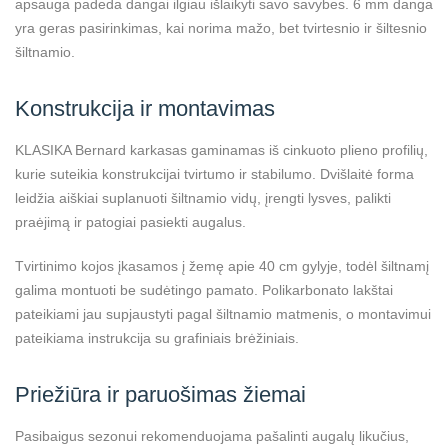
apsauga padeda dangai ilgiau išlaikyti savo savybes. 6 mm danga
yra geras pasirinkimas, kai norima mažo, bet tvirtesnio ir šiltesnio
šiltnamio.
Konstrukcija ir montavimas
KLASIKA Bernard karkasas gaminamas iš cinkuoto plieno profilių,
kurie suteikia konstrukcijai tvirtumo ir stabilumo. Dvišlaitė forma
leidžia aiškiai suplanuoti šiltnamio vidų, įrengti lysves, palikti
praėjimą ir patogiai pasiekti augalus.
Tvirtinimo kojos įkasamos į žemę apie 40 cm gylyje, todėl šiltnamį
galima montuoti be sudėtingo pamato. Polikarbonato lakštai
pateikiami jau supjaustyti pagal šiltnamio matmenis, o montavimui
pateikiama instrukcija su grafiniais brėžiniais.
Priežiūra ir paruošimas žiemai
Pasibaigus sezonui rekomenduojama pašalinti augalų likučius,