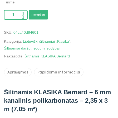
Turime
Į krepšelį
SKU:
04ca40d84601
Kategorija:
Lietuviški šiltnamiai „Klasika“
,
Šiltnamiai daržui, sodui ir sodybai
Raktažodis:
Šiltnamis KLASIKA Bernard
Aprašymas
Papildoma informacija
Šiltnamis KLASIKA Bernard – 6 mm
kanalinis polikarbonatas – 2,35 x 3
m (7,05 m²)