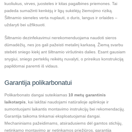
kuoliukus, virves, juosteles ir kitas pagalbines priemones. Tai
padeda sumažinti kenkėjų ir ligų sukėlėjų žiemojimo riziką.
Šiltnamio sieneles verta nuplauti, o duris, langus ir orlaides –
uždaryti bei užfiksuoti.
Šiltnamio dezinfekavimui nerekomenduojama naudoti sieros
dūmadėžių, nes jos gali pažeisti metalinį karkasą. Žiemą svarbu
stebėti sniego kiekį ant šiltnamio viršutinės dalies. Esant gausiam
snygiui, sniego perteklių reikėtų nuvalyti, o prireikus konstrukciją
papildomai paremti iš vidaus.
Garantija polikarbonatui
Polikarbonato dangai suteikiamas
10 metų garantinis
laikotarpis
, kai lakštai naudojami natūralioje aplinkoje ir
sumontuojami laikantis montavimo instrukcijų bei rekomendacijų.
Garantija taikoma tinkamai eksploatuojamai dangai.
Mechaniniams pažeidimams, atsiradusiems dėl gamtos stichijų,
netinkamo montavimo ar netinkamos priežiūros, garantija