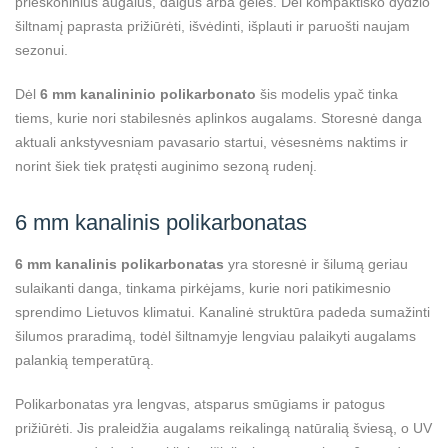
prieskoninius augalus, daigus arba gėles. Dėl kompaktiško dydžio
šiltnamį paprasta prižiūrėti, išvėdinti, išplauti ir paruošti naujam
sezonui.
Dėl
6 mm kanalininio polikarbonato
šis modelis ypač tinka
tiems, kurie nori stabilesnės aplinkos augalams. Storesnė danga
aktuali ankstyvesniam pavasario startui, vėsesnėms naktims ir
norint šiek tiek pratęsti auginimo sezoną rudenį.
6 mm kanalinis polikarbonatas
6 mm kanalinis polikarbonatas
yra storesnė ir šilumą geriau
sulaikanti danga, tinkama pirkėjams, kurie nori patikimesnio
sprendimo Lietuvos klimatui. Kanalinė struktūra padeda sumažinti
šilumos praradimą, todėl šiltnamyje lengviau palaikyti augalams
palankią temperatūrą.
Polikarbonatas yra lengvas, atsparus smūgiams ir patogus
prižiūrėti. Jis praleidžia augalams reikalingą natūralią šviesą, o UV