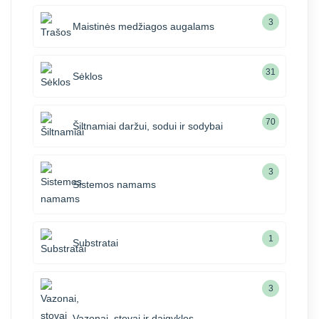
3
Maistinės medžiagos augalams
31
Sėklos
70
Šiltnamiai daržui, sodui ir sodybai
3
Sistemos namams
1
Substratai
3
Vazonai, stovai ir daigyklos