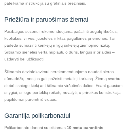
pateikiama instrukcija su grafiniais brėžiniais.
Priežiūra ir paruošimas žiemai
Pasibaigus sezonui rekomenduojama pašalinti augalų likučius,
kuoliukus, virves, juosteles ir kitas pagalbines priemones. Tai
padeda sumažinti kenkėjų ir ligų sukėlėjų žiemojimo riziką.
Šiltnamio sieneles verta nuplauti, o duris, langus ir orlaides –
uždaryti bei užfiksuoti.
Šiltnamio dezinfekavimui nerekomenduojama naudoti sieros
dūmadėžių, nes jos gali pažeisti metalinį karkasą. Žiemą svarbu
stebėti sniego kiekį ant šiltnamio viršutinės dalies. Esant gausiam
snygiui, sniego perteklių reikėtų nuvalyti, o prireikus konstrukciją
papildomai paremti iš vidaus.
Garantija polikarbonatui
Polikarbonato dangai suteikiamas
10 metų garantinis