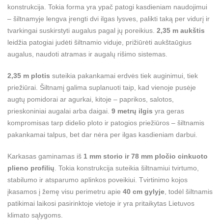
konstrukcija. Tokia forma yra ypač patogi kasdieniam naudojimui
– šiltnamyje lengva įrengti dvi ilgas lysves, palikti taką per vidurį ir
tvarkingai suskirstyti augalus pagal jų poreikius.
2,35 m aukštis
leidžia patogiai judėti šiltnamio viduje, prižiūrėti aukštaūgius
augalus, naudoti atramas ir augalų rišimo sistemas.
2,35 m plotis
suteikia pakankamai erdvės tiek auginimui, tiek
priežiūrai. Šiltnamį galima suplanuoti taip, kad vienoje pusėje
augtų pomidorai ar agurkai, kitoje – paprikos, salotos,
prieskoniniai augalai arba daigai.
9 metrų ilgis
yra geras
kompromisas tarp didelio ploto ir patogios priežiūros – šiltnamis
pakankamai talpus, bet dar nėra per ilgas kasdieniam darbui.
Karkasas gaminamas iš
1 mm storio ir 78 mm pločio cinkuoto
plieno profilių
. Tokia konstrukcija suteikia šiltnamiui tvirtumo,
stabilumo ir atsparumo aplinkos poveikiui. Tvirtinimo kojos
įkasamos į žemę visu perimetru apie
40 cm gylyje
, todėl šiltnamis
patikimai laikosi pasirinktoje vietoje ir yra pritaikytas Lietuvos
klimato sąlygoms.