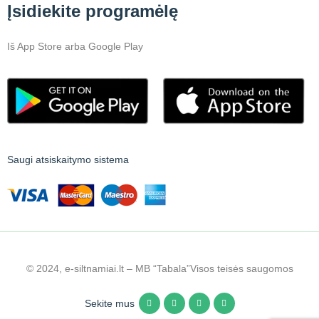
Įsidiekite programėlę
Iš App Store arba Google Play
Saugi atsiskaitymo sistema
© 2024, e-siltnamiai.lt – MB “Tabala”
Visos teisės saugomos
Sekite mus