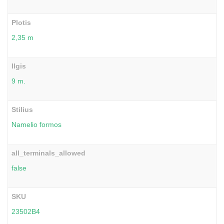
Plotis
2,35 m
Ilgis
9 m.
Stilius
Namelio formos
all_terminals_allowed
false
SKU
23502B4