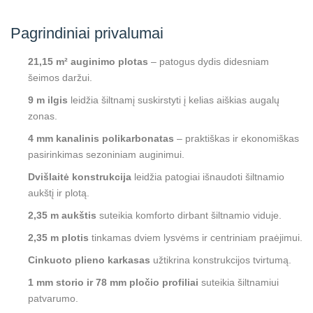
Pagrindiniai privalumai
21,15 m² auginimo plotas
– patogus dydis didesniam
šeimos daržui.
9 m ilgis
leidžia šiltnamį suskirstyti į kelias aiškias augalų
zonas.
4 mm kanalinis polikarbonatas
– praktiškas ir ekonomiškas
pasirinkimas sezoniniam auginimui.
Dvišlaitė konstrukcija
leidžia patogiai išnaudoti šiltnamio
aukštį ir plotą.
2,35 m aukštis
suteikia komforto dirbant šiltnamio viduje.
2,35 m plotis
tinkamas dviem lysvėms ir centriniam praėjimui.
Cinkuoto plieno karkasas
užtikrina konstrukcijos tvirtumą.
1 mm storio ir 78 mm pločio profiliai
suteikia šiltnamiui
patvarumo.