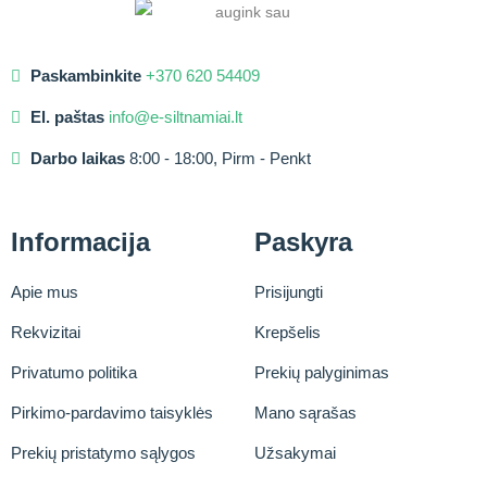
Paskambinkite
+370 620 54409
El. paštas
info@e-siltnamiai.lt
Darbo laikas
8:00 - 18:00, Pirm - Penkt
Informacija
Paskyra
Apie mus
Prisijungti
Rekvizitai
Krepšelis
Privatumo politika
Prekių palyginimas
Pirkimo-pardavimo taisyklės
Mano sąrašas
Prekių pristatymo sąlygos
Užsakymai