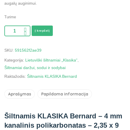
augalų auginimui.
Turime
Į krepšelį
SKU:
591562f2ae39
Kategorija:
Lietuviški šiltnamiai „Klasika“
,
Šiltnamiai daržui, sodui ir sodybai
Raktažodis:
Šiltnamis KLASIKA Bernard
Aprašymas
Papildoma informacija
Šiltnamis KLASIKA Bernard – 4 mm
kanalinis polikarbonatas – 2,35 x 9