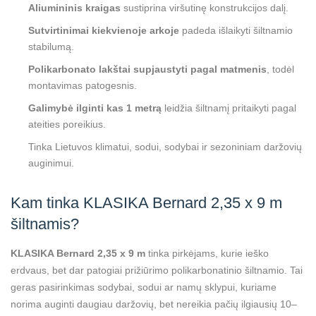
Aliumininis kraigas
sustiprina viršutinę konstrukcijos dalį.
Sutvirtinimai kiekvienoje arkoje
padeda išlaikyti šiltnamio
stabilumą.
Polikarbonato lakštai supjaustyti pagal matmenis
, todėl
montavimas patogesnis.
Galimybė ilginti kas 1 metrą
leidžia šiltnamį pritaikyti pagal
ateities poreikius.
Tinka Lietuvos klimatui, sodui, sodybai ir sezoniniam daržovių
auginimui.
Kam tinka KLASIKA Bernard 2,35 x 9 m
šiltnamis?
KLASIKA Bernard 2,35 x 9 m
tinka pirkėjams, kurie ieško
erdvaus, bet dar patogiai prižiūrimo polikarbonatinio šiltnamio. Tai
geras pasirinkimas sodybai, sodui ar namų sklypui, kuriame
norima auginti daugiau daržovių, bet nereikia pačių ilgiausių 10–