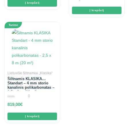
of
Į krepšelį
5
Į krepšelį
Turime
Lietuviški šiltnamiai „Klasika“
Šiltnamis KLASIKA
Standart – 4 mm storio
kanalinis polikarbonatas –
2,5 x 8 m (20 m²)
0
0
819,00
€
out
of
5
Į krepšelį