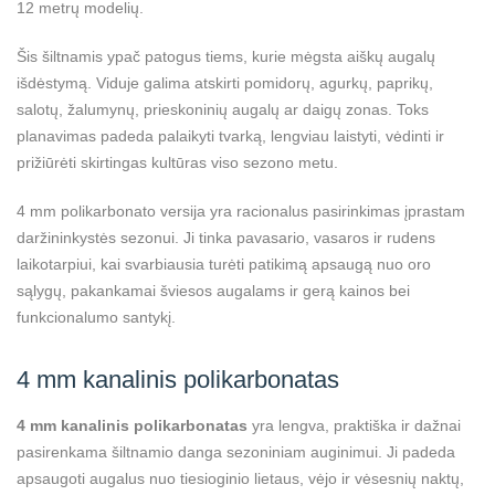
12 metrų modelių.
Šis šiltnamis ypač patogus tiems, kurie mėgsta aiškų augalų
išdėstymą. Viduje galima atskirti pomidorų, agurkų, paprikų,
salotų, žalumynų, prieskoninių augalų ar daigų zonas. Toks
planavimas padeda palaikyti tvarką, lengviau laistyti, vėdinti ir
prižiūrėti skirtingas kultūras viso sezono metu.
4 mm polikarbonato versija yra racionalus pasirinkimas įprastam
daržininkystės sezonui. Ji tinka pavasario, vasaros ir rudens
laikotarpiui, kai svarbiausia turėti patikimą apsaugą nuo oro
sąlygų, pakankamai šviesos augalams ir gerą kainos bei
funkcionalumo santykį.
4 mm kanalinis polikarbonatas
4 mm kanalinis polikarbonatas
yra lengva, praktiška ir dažnai
pasirenkama šiltnamio danga sezoniniam auginimui. Ji padeda
apsaugoti augalus nuo tiesioginio lietaus, vėjo ir vėsesnių naktų,