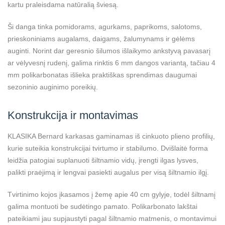
kartu praleisdama natūralią šviesą.
Ši danga tinka pomidorams, agurkams, paprikoms, salotoms,
prieskoniniams augalams, daigams, žalumynams ir gėlėms
auginti. Norint dar geresnio šilumos išlaikymo ankstyvą pavasarį
ar vėlyvesnį rudenį, galima rinktis 6 mm dangos variantą, tačiau 4
mm polikarbonatas išlieka praktiškas sprendimas daugumai
sezoninio auginimo poreikių.
Konstrukcija ir montavimas
KLASIKA Bernard karkasas gaminamas iš cinkuoto plieno profilių,
kurie suteikia konstrukcijai tvirtumo ir stabilumo. Dvišlaitė forma
leidžia patogiai suplanuoti šiltnamio vidų, įrengti ilgas lysves,
palikti praėjimą ir lengvai pasiekti augalus per visą šiltnamio ilgį.
Tvirtinimo kojos įkasamos į žemę apie 40 cm gylyje, todėl šiltnamį
galima montuoti be sudėtingo pamato. Polikarbonato lakštai
pateikiami jau supjaustyti pagal šiltnamio matmenis, o montavimui