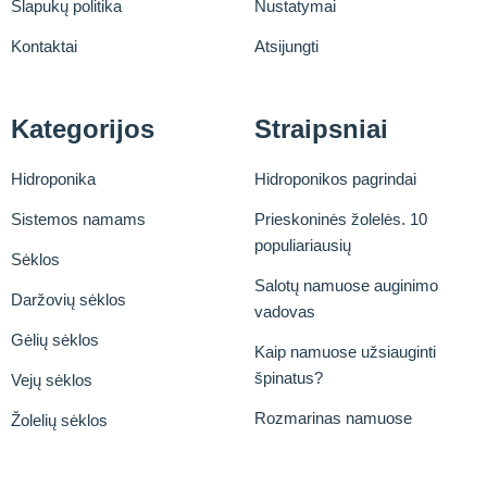
Slapukų politika
Nustatymai
Kontaktai
Atsijungti
Kategorijos
Straipsniai
Hidroponika
Hidroponikos pagrindai
Sistemos namams
Prieskoninės žolelės. 10
populiariausių
Sėklos
Salotų namuose auginimo
Daržovių sėklos
vadovas
Gėlių sėklos
Kaip namuose užsiauginti
špinatus?
Vejų sėklos
Rozmarinas namuose
Žolelių sėklos