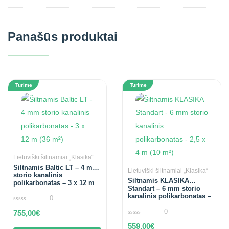
Panašūs produktai
Turime
Turime
Lietuviški šiltnamiai „Klasika“
Šiltnamis Baltic LT – 4 mm
Lietuviški šiltnamiai „Klasika“
storio kanalinis
Šiltnamis KLASIKA
polikarbonatas – 3 x 12 m
Standart – 6 mm storio
(36 m²)
kanalinis polikarbonatas –
0
2,5 x 4 m (10 m²)
0
0
755,00
€
out
of
0
559,00
€
5
out