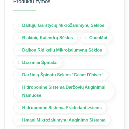
Produktų žymos
Baltųjų Garstyčių Mikrožalumynų Sėklos
Blakinių Kalendrų Sėklos
CocoMat
Daikon Ridikėlių Mikrožalumynų Sėklos
Daržiniai Špinatai
Daržinių Špinatų Sėklos "Geant D'hiver"
Hidroponinė Sistema Daržovių Auginimui
Namuose
Hidroponinė Sistema Pradedantiesiems
Išmani Mikrožalumynų Auginimo Sistema