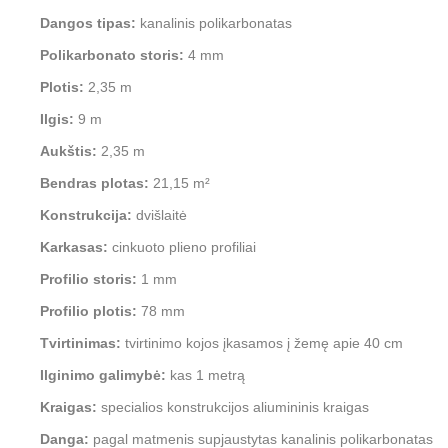
Dangos tipas:
kanalinis polikarbonatas
Polikarbonato storis:
4 mm
Plotis:
2,35 m
Ilgis:
9 m
Aukštis:
2,35 m
Bendras plotas:
21,15 m²
Konstrukcija:
dvišlaitė
Karkasas:
cinkuoto plieno profiliai
Profilio storis:
1 mm
Profilio plotis:
78 mm
Tvirtinimas:
tvirtinimo kojos įkasamos į žemę apie 40 cm
Ilginimo galimybė:
kas 1 metrą
Kraigas:
specialios konstrukcijos aliumininis kraigas
Danga:
pagal matmenis supjaustytas kanalinis polikarbonatas