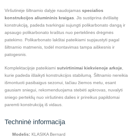
Viršutinėje šiltnamio dalyje naudojamas
specialios
konstrukcijos aliumininis kraigas
. Jis sustiprina dvišlaitę
konstrukciją, padeda tvarkingai sujungti polikarbonato dangą ir
apsaugo polikarbonato kraštus nuo perteklinės drėgmės
patekimo. Polikarbonato lakštai pateikiami supjaustyti pagal
šiltnamio matmenis, todėl montavimas tampa aiškesnis ir
patogesnis.
Komplektacijoje pateikiami
sutvirtinimai kiekvienoje arkoje
,
kurie padeda išlaikyti konstrukcijos stabilumą. Šiltnamio nereikia
išmontuoti pasibaigus sezonui, tačiau žiemos metu, esant
gausiam sniegui, rekomenduojama stebėti apkrovas, nuvalyti
sniego perteklių nuo viršutinės dalies ir prireikus papildomai
paremti konstrukciją iš vidaus.
Techninė informacija
Modelis:
KLASIKA Bernard