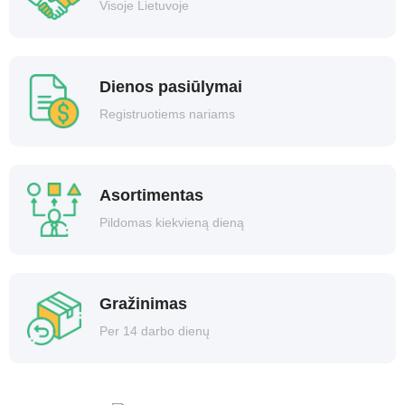
Visoje Lietuvoje
Dienos pasiūlymai
Registruotiems nariams
Asortimentas
Pildomas kiekvieną dieną
Gražinimas
Per 14 darbo dienų