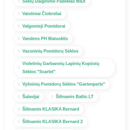
Sėklų Daiginimo Padėklas MIDI
Vaistiniai Čiobreliai
Valgomieji Pomidorai
Vandens PH Matuoklis
Vazoninių Pomidorų Sėklos
Violetinių Garbanotų Lapinių Kopūstų
Sėklos "Scarlet"
Vyšninių Pomidorų Sėklos "Gartenperle"
Šalavijai
Šiltnamis Baltic LT
Šiltnamis KLASIKA Bernard
Šiltnamis KLASIKA Bernard 2