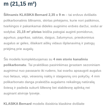
m (21,15 m²)
Šiltnamis KLASIKA Bernard 2,35 x 9 m
– tai erdvus dvišlaitis
polikarbonatinis šiltnamis, skirtas pirkėjams, kurie nori patikimos,
tvarkingos ir pakankamai didelės auginimo erdvės daržui, sodui ar
sodybai.
21,15 m² plotas
leidžia patogiai auginti pomidorus,
agurkus, paprikas, salotas, daigus, žalumynus, prieskoninius
augalus ar gėles, išlaikant aiškų vidaus išplanavimą ir patogų
priėjimą prie augalų.
Šis modelis komplektuojamas su
4 mm storio kanaliniu
polikarbonatu
. Tai praktiškas pasirinkimas įprastam sezoniniam
auginimui nuo pavasario iki rudens, kai svarbu apsaugoti augalus
nuo lietaus, vėjo, vėsesnių naktų ir staigesnių oro pokyčių. 4 mm
polikarbonato danga praleidžia augalams reikalingą natūralią
šviesą ir padeda sukurti šiltesnę bei stabilesnę aplinką nei
auginant atviroje lysvėje.
KLASIKA Bernard
modelis išsiskiria klasikine dvišlaite