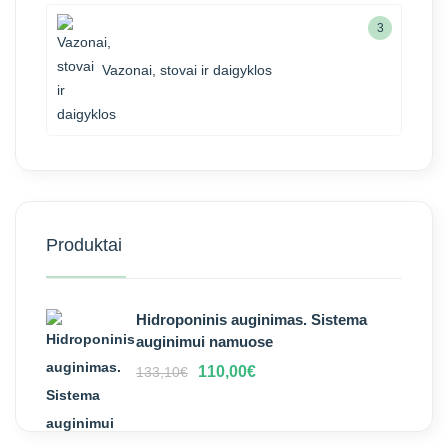
3
Vazonai, stovai ir daigyklos
Produktai
Hidroponinis auginimas. Sistema
auginimui namuose
110,00
€
133,10
€