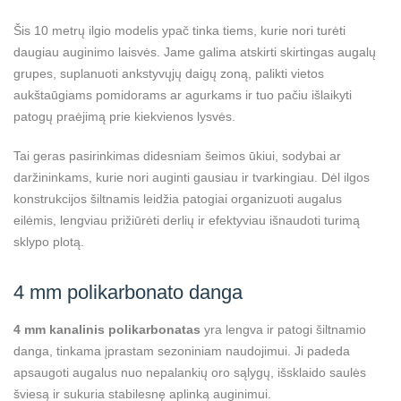
Šis 10 metrų ilgio modelis ypač tinka tiems, kurie nori turėti
daugiau auginimo laisvės. Jame galima atskirti skirtingas augalų
grupes, suplanuoti ankstyvųjų daigų zoną, palikti vietos
aukštaūgiams pomidorams ar agurkams ir tuo pačiu išlaikyti
patogų praėjimą prie kiekvienos lysvės.
Tai geras pasirinkimas didesniam šeimos ūkiui, sodybai ar
daržininkams, kurie nori auginti gausiau ir tvarkingiau. Dėl ilgos
konstrukcijos šiltnamis leidžia patogiai organizuoti augalus
eilėmis, lengviau prižiūrėti derlių ir efektyviau išnaudoti turimą
sklypo plotą.
4 mm polikarbonato danga
4 mm kanalinis polikarbonatas
yra lengva ir patogi šiltnamio
danga, tinkama įprastam sezoniniam naudojimui. Ji padeda
apsaugoti augalus nuo nepalankių oro sąlygų, išsklaido saulės
šviesą ir sukuria stabilesnę aplinką auginimui.