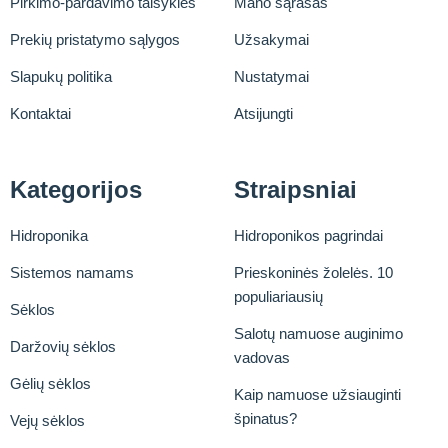
Pirkimo-pardavimo taisyklės
Mano sąrašas
Prekių pristatymo sąlygos
Užsakymai
Slapukų politika
Nustatymai
Kontaktai
Atsijungti
Kategorijos
Straipsniai
Hidroponika
Hidroponikos pagrindai
Sistemos namams
Prieskoninės žolelės. 10
populiariausių
Sėklos
Salotų namuose auginimo
Daržovių sėklos
vadovas
Gėlių sėklos
Kaip namuose užsiauginti
špinatus?
Vejų sėklos