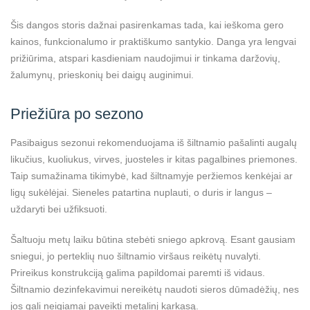
Šis dangos storis dažnai pasirenkamas tada, kai ieškoma gero
kainos, funkcionalumo ir praktiškumo santykio. Danga yra lengvai
prižiūrima, atspari kasdieniam naudojimui ir tinkama daržovių,
žalumynų, prieskonių bei daigų auginimui.
Priežiūra po sezono
Pasibaigus sezonui rekomenduojama iš šiltnamio pašalinti augalų
likučius, kuoliukus, virves, juosteles ir kitas pagalbines priemones.
Taip sumažinama tikimybė, kad šiltnamyje peržiemos kenkėjai ar
ligų sukėlėjai. Sieneles patartina nuplauti, o duris ir langus –
uždaryti bei užfiksuoti.
Šaltuoju metų laiku būtina stebėti sniego apkrovą. Esant gausiam
sniegui, jo perteklių nuo šiltnamio viršaus reikėtų nuvalyti.
Prireikus konstrukciją galima papildomai paremti iš vidaus.
Šiltnamio dezinfekavimui nereikėtų naudoti sieros dūmadėžių, nes
jos gali neigiamai paveikti metalinį karkasą.