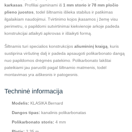
karkasas
. Profiliai gaminami iš
1 mm storio ir 78 mm pločio
plieno juostos
, todėl šiltnamis išlieka stabilus ir patikimas
ilgalaikiam naudojimui. Tvirtinimo kojos įkasamos į žemę visu
perimetru, o papildomi sutvirtinimai kiekvienoje arkoje padeda
konstrukcijai atlaikyti apkrovas ir išlaikyti formą.
Šiltnamis turi specialios konstrukcijos
aliumininį kraigą
, kuris
sustiprina viršutinę dalį ir padeda apsaugoti polikarbonato dangą
nuo papildomos drėgmės patekimo. Polikarbonato lakštai
pateikiami jau paruošti pagal šiltnamio matmenis, todėl
montavimas yra aiškesnis ir patogesnis.
Techninė informacija
Modelis:
KLASIKA Bernard
Dangos tipas:
kanalinis polikarbonatas
Polikarbonato storis:
4 mm
Plotis:
2,35 m