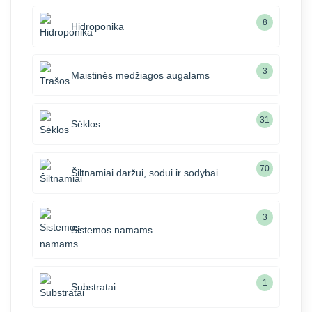
8
Hidroponika
3
Maistinės medžiagos augalams
31
Sėklos
70
Šiltnamiai daržui, sodui ir sodybai
3
Sistemos namams
1
Substratai