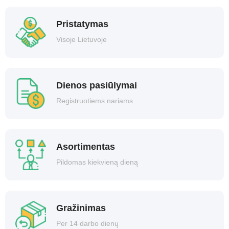
Pristatymas
Visoje Lietuvoje
Dienos pasiūlymai
Registruotiems nariams
Asortimentas
Pildomas kiekvieną dieną
Gražinimas
Per 14 darbo dienų