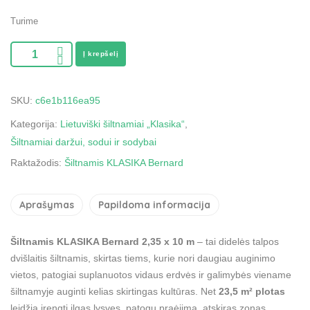
Turime
Į krepšelį
SKU:
c6e1b116ea95
Kategorija:
Lietuviški šiltnamiai „Klasika“
,
Šiltnamiai daržui, sodui ir sodybai
Raktažodis:
Šiltnamis KLASIKA Bernard
Aprašymas
Papildoma informacija
Šiltnamis KLASIKA Bernard 2,35 x 10 m
– tai didelės talpos
dvišlaitis šiltnamis, skirtas tiems, kurie nori daugiau auginimo
vietos, patogiai suplanuotos vidaus erdvės ir galimybės viename
šiltnamyje auginti kelias skirtingas kultūras. Net
23,5 m² plotas
leidžia įrengti ilgas lysves, patogų praėjimą, atskiras zonas