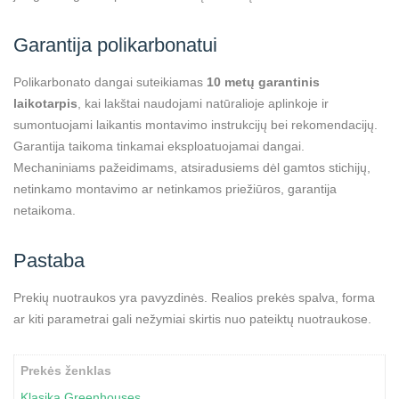
Garantija polikarbonatui
Polikarbonato dangai suteikiamas
10 metų garantinis
laikotarpis
, kai lakštai naudojami natūralioje aplinkoje ir
sumontuojami laikantis montavimo instrukcijų bei rekomendacijų.
Garantija taikoma tinkamai eksploatuojamai dangai.
Mechaniniams pažeidimams, atsiradusiems dėl gamtos stichijų,
netinkamo montavimo ar netinkamos priežiūros, garantija
netaikoma.
Pastaba
Prekių nuotraukos yra pavyzdinės. Realios prekės spalva, forma
ar kiti parametrai gali nežymiai skirtis nuo pateiktų nuotraukose.
Prekės ženklas
Klasika Greenhouses