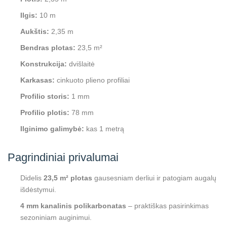
Ilgis:
10 m
Aukštis:
2,35 m
Bendras plotas:
23,5 m²
Konstrukcija:
dvišlaitė
Karkasas:
cinkuoto plieno profiliai
Profilio storis:
1 mm
Profilio plotis:
78 mm
Ilginimo galimybė:
kas 1 metrą
Pagrindiniai privalumai
Didelis
23,5 m² plotas
gausesniam derliui ir patogiam augalų
išdėstymui.
4 mm kanalinis polikarbonatas
– praktiškas pasirinkimas
sezoniniam auginimui.