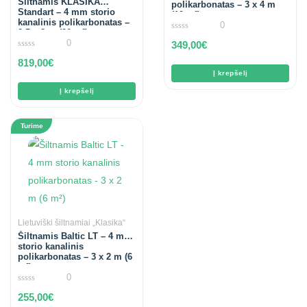
Šiltnamis KLASIKA
polikarbonatas – 3 x 4 m
Standart – 4 mm storio
(12 m²)
kanalinis polikarbonatas –
0
2,5 x 8 m (20 m²)
0
0
349,00
€
out
of
0
819,00
€
5
out
of
Į krepšelį
5
Į krepšelį
Turime
Lietuviški šiltnamiai „Klasika“
Šiltnamis Baltic LT – 4 mm
storio kanalinis
polikarbonatas – 3 x 2 m (6
m²)
0
0
255,00
€
out
of