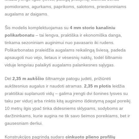
pomidorams, agurkams, paprikoms, salotoms, prieskoniniams
augalams ar daigams.
Šis modelis komplektuojamas su
4 mm storio kanaliniu
polikarbonatu
– tai lengva, praktiška ir ekonomiška danga,
tinkama sezoniniam auginimui nuo pavasario iki rudens.
Polikarbonatas praleidžia augalams reikalingą šviesą, padeda
apsaugoti nuo vėjo, lietaus ir vėsesnių naktų, todėl šiltnamio
viduje lengviau palaikyti augalams palankesnes sąlygas.
Dėl
2,35 m aukščio
šiltnamyje patogu judėti, prižiūrėti
aukštesnius augalus ir naudoti atramas.
2,35 m plotis
leidžia
praktiškai suplanuoti vidų – galima įrengti dvi šonines lysves su
taku per vidurį arba rinktis kitą auginimo išdėstymą pagal poreikį.
10 metrų ilgis ypač tinka didesniems sklypams, sodyboms ar
daržininkams, kurie augina ne tik savo šeimos poreikiams, bet ir
gausesniam derliui.
Konstrukcijos pagrindą sudaro
cinkuoto plieno profilių