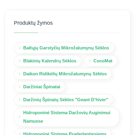
Produktų žymos
Baltųjų Garstyčių Mikrožalumynų Sėklos
Blakinių Kalendrų Sėklos
CocoMat
Daikon Ridikėlių Mikrožalumynų Sėklos
Daržiniai Špinatai
Daržinių Špinatų Sėklos "Geant D'hiver"
Hidroponinė Sistema Daržovių Auginimui
Namuose
Hidroponinė Sistema Pradedantiesiems