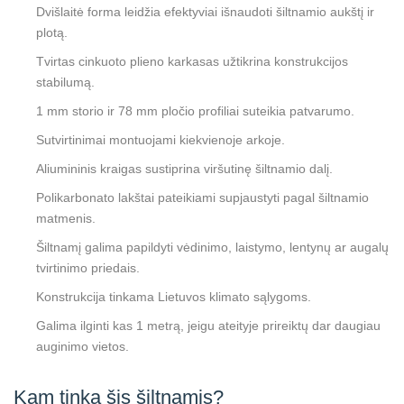
Dvišlaitė forma leidžia efektyviai išnaudoti šiltnamio aukštį ir
plotą.
Tvirtas cinkuoto plieno karkasas užtikrina konstrukcijos
stabilumą.
1 mm storio ir 78 mm pločio profiliai suteikia patvarumo.
Sutvirtinimai montuojami kiekvienoje arkoje.
Aliumininis kraigas sustiprina viršutinę šiltnamio dalį.
Polikarbonato lakštai pateikiami supjaustyti pagal šiltnamio
matmenis.
Šiltnamį galima papildyti vėdinimo, laistymo, lentynų ar augalų
tvirtinimo priedais.
Konstrukcija tinkama Lietuvos klimato sąlygoms.
Galima ilginti kas 1 metrą, jeigu ateityje prireiktų dar daugiau
auginimo vietos.
Kam tinka šis šiltnamis?