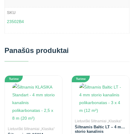
SKU
23502B4
Panašūs produktai
Turime
Turime
Lietuviški šiltnamiai „Klasika“
Šiltnamis Baltic LT – 4 mm
Lietuviški šiltnamiai „Klasika“
storio kanalinis