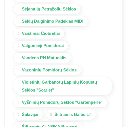
Sėjamųjų Petražolių Sėklos
Sėklų Daiginimo Padėklas MIDI
Vaistiniai Čiobreliai
Valgomieji Pomidorai
Vandens PH Matuoklis
Vazoninių Pomidorų Sėklos
Violetinių Garbanotų Lapinių Kopūstų
Sėklos "Scarlet"
Vyšninių Pomidorų Sėklos "Gartenperle"
Šalavijai
Šiltnamis Baltic LT
Šiltnamis KLASIKA Bernard