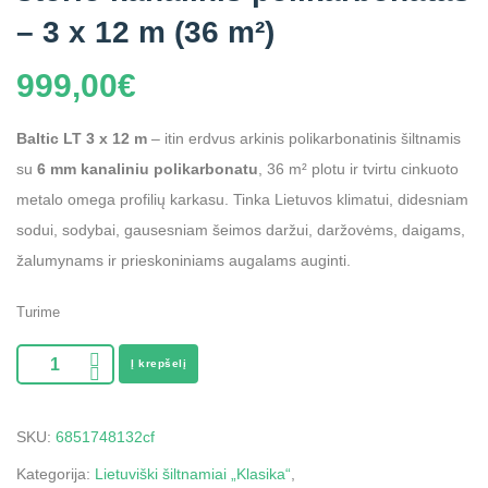
– 3 x 12 m (36 m²)
999,00
€
Baltic LT 3 x 12 m
– itin erdvus arkinis polikarbonatinis šiltnamis
su
6 mm kanaliniu polikarbonatu
, 36 m² plotu ir tvirtu cinkuoto
metalo omega profilių karkasu. Tinka Lietuvos klimatui, didesniam
sodui, sodybai, gausesniam šeimos daržui, daržovėms, daigams,
žalumynams ir prieskoniniams augalams auginti.
Turime
Į krepšelį
SKU:
6851748132cf
Kategorija:
Lietuviški šiltnamiai „Klasika“
,