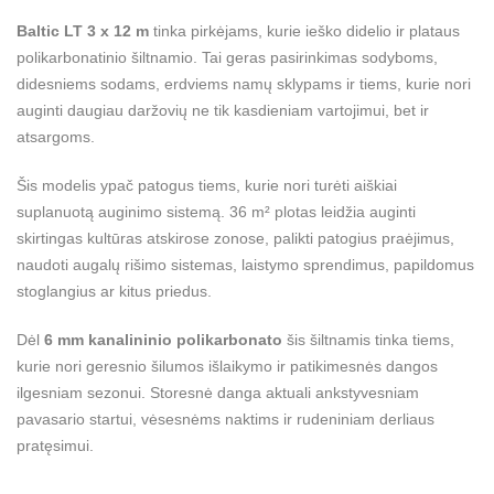
Baltic LT 3 x 12 m
tinka pirkėjams, kurie ieško didelio ir plataus
polikarbonatinio šiltnamio. Tai geras pasirinkimas sodyboms,
didesniems sodams, erdviems namų sklypams ir tiems, kurie nori
auginti daugiau daržovių ne tik kasdieniam vartojimui, bet ir
atsargoms.
Šis modelis ypač patogus tiems, kurie nori turėti aiškiai
suplanuotą auginimo sistemą. 36 m² plotas leidžia auginti
skirtingas kultūras atskirose zonose, palikti patogius praėjimus,
naudoti augalų rišimo sistemas, laistymo sprendimus, papildomus
stoglangius ar kitus priedus.
Dėl
6 mm kanalininio polikarbonato
šis šiltnamis tinka tiems,
kurie nori geresnio šilumos išlaikymo ir patikimesnės dangos
ilgesniam sezonui. Storesnė danga aktuali ankstyvesniam
pavasario startui, vėsesnėms naktims ir rudeniniam derliaus
pratęsimui.