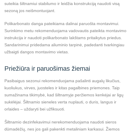
suteikia šiltnamiui stabilumo ir leidžia konstrukciją naudoti visą
sezoną jos neišmontuojant.
Polikarbonato danga pateikiama dalinai paruošta montavimui.
Surinkimo metu rekomenduojama vadovautis pateikta montavimo
instrukcija ir naudoti polikarbonato lakštams pritaikytus priedus.
Sandarinimui pridedama aliuminio tarpinė, padedanti tvarkingiau
užbaigti dangos montavimo vietas.
Priežiūra ir paruošimas žiemai
Pasibaigus sezonui rekomenduojama pašalinti augalų likučius,
kuoliukus, virves, juosteles ir kitas pagalbines priemones. Taip
sumažinama tikimybė, kad šiltnamyje peržiemos kenkėjai ar ligų
sukėlėjai. Šiltnamio sieneles verta nuplauti, o duris, langus ir
orlaides – uždaryti bei užfiksuoti.
Šiltnamio dezinfekavimui nerekomenduojama naudoti sieros
dūmadėžių, nes jos gali pakenkti metaliniam karkasui. Žiemos