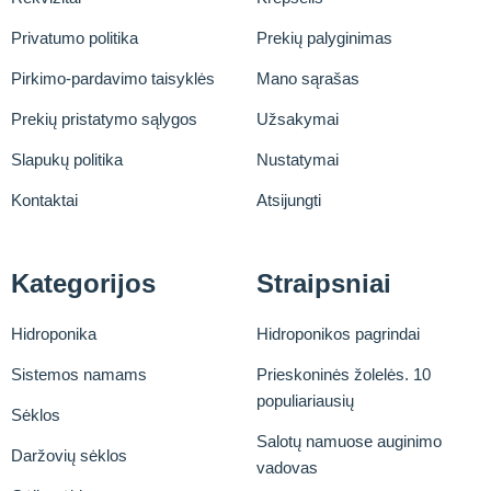
Privatumo politika
Prekių palyginimas
Pirkimo-pardavimo taisyklės
Mano sąrašas
Prekių pristatymo sąlygos
Užsakymai
Slapukų politika
Nustatymai
Kontaktai
Atsijungti
Kategorijos
Straipsniai
Hidroponika
Hidroponikos pagrindai
Sistemos namams
Prieskoninės žolelės. 10
populiariausių
Sėklos
Salotų namuose auginimo
Daržovių sėklos
vadovas