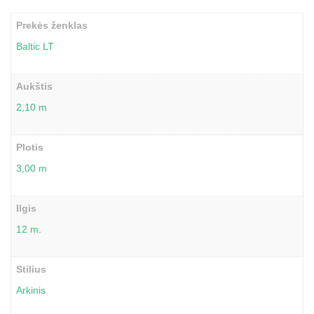
Prekės ženklas
Baltic LT
Aukštis
2,10 m
Plotis
3,00 m
Ilgis
12 m.
Stilius
Arkinis