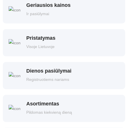
Geriausios kainos
Ir pasiūlymai
Pristatymas
Visoje Lietuvoje
Dienos pasiūlymai
Registruotiems nariams
Asortimentas
Pildomas kiekvieną dieną