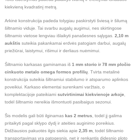
kiekvieną kvadratinį metrą.
Arkinė konstrukcija padeda tolygiau paskirstyti šviesą ir šilumą
šiltnamio viduje. Tai svarbu augalų augimui, nes skirtingose
šiltnamio vietose lengviau išlaikyti panašesnes sąlygas.
2,10 m
aukštis
suteikia pakankamai erdvės patogiam darbui, augalų
priežiūrai, laistymui, rišimui ir derliaus nuėmimui.
Šiltnamio karkasas gaminamas iš
1 mm storio ir 78 mm pločio
cinkuoto metalo omega formos profilių
. Tvirta metalinė
konstrukcija suteikia šiltnamiui stabilumo ir atsparumo aplinkos
poveikiui. Karkaso elementai surenkami varžtais, o
komplektacijoje pateikiami
sutvirtinimai kiekvienoje arkoje
,
todėl šiltnamio nereikia išmontuoti pasibaigus sezonui.
Šis modelis gali būti ilginamas
kas 2 metrus
, todėl jį galima
pritaikyti pagal sklypo dydį ir ateities auginimo poreikius.
Didžiausios pakuotės ilgis siekia apie
2,35 m
, todėl šiltnamio
transportavimas yra patogesnis, net ir renkantis didesnio ploto