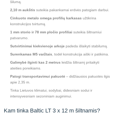
šilumą.
2,10 m aukštis
suteikia pakankamai erdvės patogiam darbui.
Cinkuoto metalo omega profilių karkasas
užtikrina
konstrukcijos tvirtumą.
1 mm storio ir 78 mm pločio profiliai
suteikia šiltnamiui
patvarumo.
Sutvirtinimai kiekvienoje arkoje
padeda išlaikyti stabilumą.
Surenkamas M5 varžtais
, todėl konstrukcija aiški ir patikima.
Galimybė ilginti kas 2 metrus
leidžia šiltnamį pritaikyti
ateities poreikiams.
Patogi transportavimui pakuotė
– didžiausios pakuotės ilgis
apie 2,35 m.
Tinka Lietuvos klimatui, sodybai, didesniam sodui ir
intensyvesniam sezoniniam auginimui.
Kam tinka Baltic LT 3 x 12 m šiltnamis?