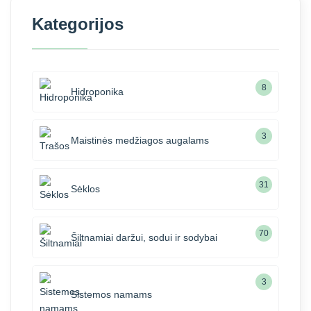
Kategorijos
8
Hidroponika
3
Maistinės medžiagos augalams
31
Sėklos
70
Šiltnamiai daržui, sodui ir sodybai
3
Sistemos namams