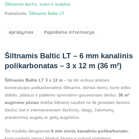
Šiltnamiai daržui, sodui ir sodybai
Raktažodis:
Šiltnamis Baltic LT
Aprašymas
Papildoma informacija
Šiltnamis Baltic LT – 6 mm kanalinis
polikarbonatas – 3 x 12 m (36 m²)
Šiltnamis Baltic LT 3 x 12 m
– tai itin erdvus arkinės
konstrukcijos polikarbonatinis šiltnamis, skirtas tiems, kurie ieško
didelio, plataus ir patikimo sprendimo gausesniam derliui.
36 m²
auginimo plotas
leidžia šiltnamį naudoti ne tik įprastam šeimos
daržui, bet ir intensyvesniam daržovių, daigų, žalumynų,
prieskoninių augalų ar gėlių auginimui.
Šis modelis dengiamas
6 mm storio kanaliniu polikarbonatu
,
kuris padeda geriau išlaikyti šilumą ir sukurti stabilesnį