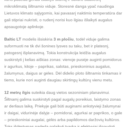
mikroklimatą šiltnamio viduje. Storesnė danga ypač naudinga
Lietuvos klimato sąlygomis, kai pavasarį naktimis temperatūra dar
gali stipriai nukristi, o rudenį norisi kuo ilgiau išlaikyti augalus
apsaugotoje aplinkoje.
Baltic LT
modelis išsiskiria
3 m pločiu
, todėl viduje galima
suformuoti ne tik dvi šonines lysves su taku, bet ir platesnį,
patogesnį išplanavimą. Tokia konstrukcija leidžia augalus
suskirstyti į kelias aiškias zonas: vienoje pusėje auginti pomidorus
ir agurkus, kitoje – paprikas, salotas, prieskoninius augalus,
žalumynus, daigus ar gėles. Dėl didelio ploto šiltnamis tinkamas ir
tiems, kurie nori auginti daugiau skirtingų kultūrų vienu metu.
12 metrų ilgis
suteikia daug vietos sezoniniam planavimui.
Šiltnamį galima suskirstyti pagal augalų poreikius, laistymo zonas
ar derliaus laiką. Priekyje gali būti auginami ankstyvieji žalumynai
ir daigai, vidurinėje dalyje – pomidorai, agurkai ar paprikos, o gale
– prieskoniniai augalai, gėlės arba papildomos daržovių kultūros.
Toks išdėstymas padeda palaikyti tvarką ir efektyviai išnaudoti