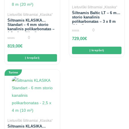
Lietuviški šiltnamiai „Klasika“
Šiltnamis Baltic LT – 6 mm
Lietuviški šiltnamiai „Klasika“
storio kanalinis
Šiltnamis KLASIKA
polikarbonatas – 3 x 8 m
Standart – 4 mm storio
(24 m²)
kanalinis polikarbonatas –
0
2,5 x 8 m (20 m²)
0
0
729,00
€
out
of
0
819,00
€
5
out
of
Į krepšelį
5
Į krepšelį
Turime
Lietuviški šiltnamiai „Klasika“
Šiltnamis KLASIKA