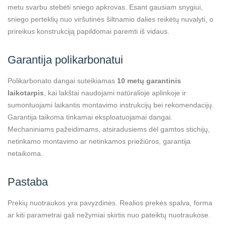
metu svarbu stebėti sniego apkrovas. Esant gausiam snygiui,
sniego perteklių nuo viršutinės šiltnamio dalies reikėtų nuvalyti, o
prireikus konstrukciją papildomai paremti iš vidaus.
Garantija polikarbonatui
Polikarbonato dangai suteikiamas
10 metų garantinis
laikotarpis
, kai lakštai naudojami natūralioje aplinkoje ir
sumontuojami laikantis montavimo instrukcijų bei rekomendacijų.
Garantija taikoma tinkamai eksploatuojamai dangai.
Mechaniniams pažeidimams, atsiradusiems dėl gamtos stichijų,
netinkamo montavimo ar netinkamos priežiūros, garantija
netaikoma.
Pastaba
Prekių nuotraukos yra pavyzdinės. Realios prekės spalva, forma
ar kiti parametrai gali nežymiai skirtis nuo pateiktų nuotraukose.