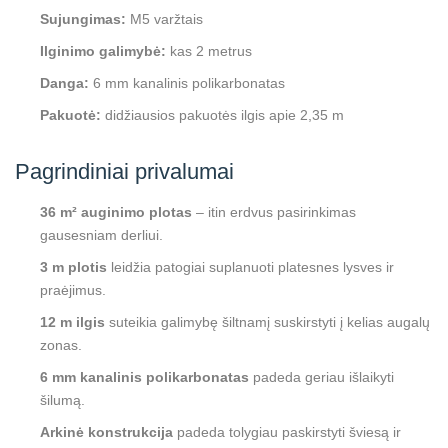
Sujungimas:
M5 varžtais
Ilginimo galimybė:
kas 2 metrus
Danga:
6 mm kanalinis polikarbonatas
Pakuotė:
didžiausios pakuotės ilgis apie 2,35 m
Pagrindiniai privalumai
36 m² auginimo plotas
– itin erdvus pasirinkimas
gausesniam derliui.
3 m plotis
leidžia patogiai suplanuoti platesnes lysves ir
praėjimus.
12 m ilgis
suteikia galimybę šiltnamį suskirstyti į kelias augalų
zonas.
6 mm kanalinis polikarbonatas
padeda geriau išlaikyti
šilumą.
Arkinė konstrukcija
padeda tolygiau paskirstyti šviesą ir