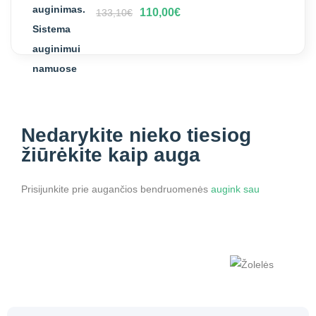
110,00
€
133,10
€
Nedarykite nieko
tiesiog
žiūrėkite kaip auga
Prisijunkite prie augančios bendruomenės
augink sau