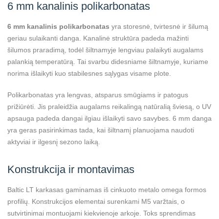
6 mm kanalinis polikarbonatas
6 mm kanalinis polikarbonatas
yra storesnė, tvirtesnė ir šilumą
geriau sulaikanti danga. Kanalinė struktūra padeda mažinti
šilumos praradimą, todėl šiltnamyje lengviau palaikyti augalams
palankią temperatūrą. Tai svarbu didesniame šiltnamyje, kuriame
norima išlaikyti kuo stabilesnes sąlygas visame plote.
Polikarbonatas yra lengvas, atsparus smūgiams ir patogus
prižiūrėti. Jis praleidžia augalams reikalingą natūralią šviesą, o UV
apsauga padeda dangai ilgiau išlaikyti savo savybes. 6 mm danga
yra geras pasirinkimas tada, kai šiltnamį planuojama naudoti
aktyviai ir ilgesnį sezono laiką.
Konstrukcija ir montavimas
Baltic LT karkasas gaminamas iš cinkuoto metalo omega formos
profilių. Konstrukcijos elementai surenkami M5 varžtais, o
sutvirtinimai montuojami kiekvienoje arkoje. Toks sprendimas