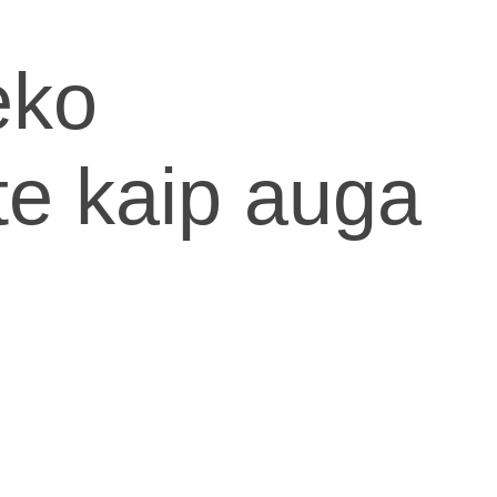
eko
ite kaip auga