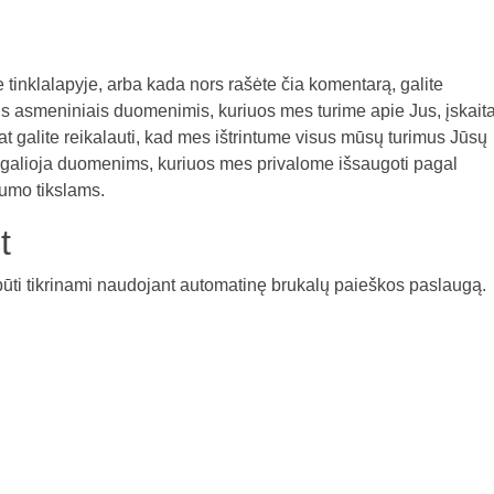
e tinklalapyje, arba kada nors rašėte čia komentarą, galite
ais asmeniniais duomenimis, kuriuos mes turime apie Jus, įskait
pat galite reikalauti, kad mes ištrintume visus mūsų turimus Jūsų
galioja duomenims, kuriuos mes privalome išsaugoti pagal
gumo tikslams.
t
būti tikrinami naudojant automatinę brukalų paieškos paslaugą.