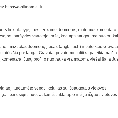
: https://e-siltnamiai.lt
tarus tinklalapyje, mes renkame duomenis, matomus komentaro
resą bei naršyklės vartotojo įrašą, kad apsisaugotume nuo brukal
 anonimizuotas duomenų įrašas (angl. hash) ir pateiktas Gravata
udojatės šia paslauga. Gravatar privatumo politika pateikiama čia:
sų komentarą, Jūsų profilio nuotrauka yra matoma viešai šalia Jū
nklalapį, turėtumėte vengti įkelti jas su išsaugotais vietovės
li parsisiųsti nuotraukas iš tinklalapio ir iš jų išgauti vietovės