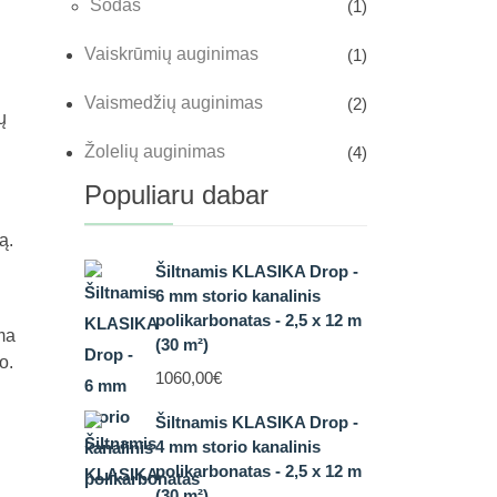
Sodas
(1)
Vaiskrūmių auginimas
(1)
Vaismedžių auginimas
(2)
ų
Žolelių auginimas
(4)
Populiaru dabar
ą.
Šiltnamis KLASIKA Drop -
6 mm storio kanalinis
polikarbonatas - 2,5 x 12 m
ma
(30 m²)
o.
1060,00
€
Šiltnamis KLASIKA Drop -
4 mm storio kanalinis
polikarbonatas - 2,5 x 12 m
(30 m²)