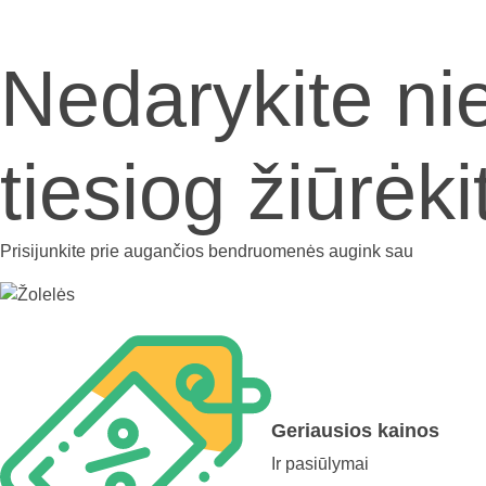
Nedarykite ni
tiesiog žiūrėk
Prisijunkite prie augančios bendruomenės
augink sau
Geriausios kainos
Ir pasiūlymai