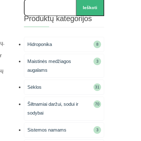
Ieškoti
Produktų kategorijos
ų.
Hidroponika
8
8
produktai
r
Maistinės medžiagos
3
3
produktai
augalams
sų
Sėklos
31
31
produktas
Šiltnamiai daržui, sodui ir
70
70
produktų
sodybai
Sistemos namams
3
3
produktai