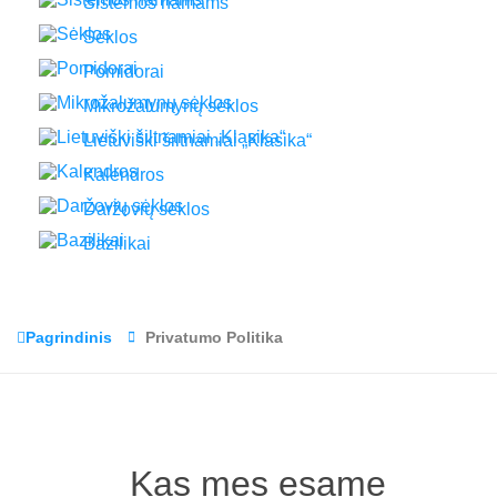
Sistemos namams
Sėklos
Pomidorai
Mikrožalumynų sėklos
Lietuviški šiltnamiai „Klasika“
Kalendros
Daržovių sėklos
Bazilikai
Pagrindinis
Privatumo Politika
Kas mes esame