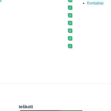
ai
Kontaktai
1
3
3
5
8
1
Ieškoti