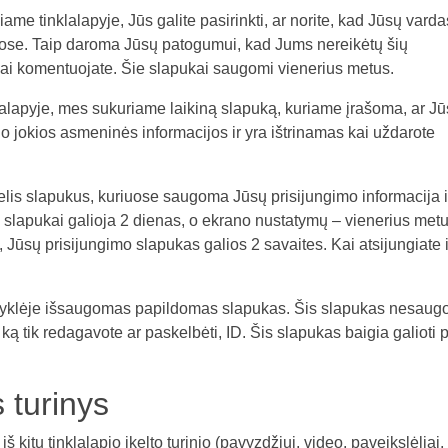
me tinklalapyje, Jūs galite pasirinkti, ar norite, kad Jūsų varda
kuose. Taip daroma Jūsų patogumui, kad Jums nereikėtų šių
kai komentuojate. Šie slapukai saugomi vienerius metus.
nklalapyje, mes sukuriame laikiną slapuką, kuriame įrašoma, ar J
 jokios asmeninės informacijos ir yra ištrinamas kai uždarote
kelis slapukus, kuriuose saugoma Jūsų prisijungimo informacija i
 slapukai galioja 2 dienas, o ekrano nustatymų – vienerius metu
 Jūsų prisijungimo slapukas galios 2 savaites. Kai atsijungiate 
aršyklėje išsaugomas papildomas slapukas. Šis slapukas nesaug
ą tik redagavote ar paskelbėti, ID. Šis slapukas baigia galioti 
s turinys
iš kitų tinklalapio įkelto turinio (pavyzdžiui, video, paveikslėliai,