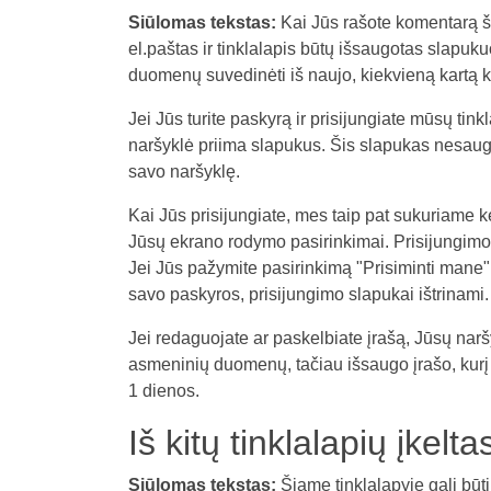
Siūlomas tekstas:
Kai Jūs rašote komentarą šia
el.paštas ir tinklalapis būtų išsaugotas slapu
duomenų suvedinėti iš naujo, kiekvieną kartą 
Jei Jūs turite paskyrą ir prisijungiate mūsų ti
naršyklė priima slapukus. Šis slapukas nesaugo
savo naršyklę.
Kai Jūs prisijungiate, mes taip pat sukuriame 
Jūsų ekrano rodymo pasirinkimai. Prisijungimo
Jei Jūs pažymite pasirinkimą "Prisiminti mane",
savo paskyros, prisijungimo slapukai ištrinami.
Jei redaguojate ar paskelbiate įrašą, Jūsų n
asmeninių duomenų, tačiau išsaugo įrašo, kurį k
1 dienos.
Iš kitų tinklalapių įkelta
Siūlomas tekstas:
Šiame tinklalapyje gali būti 