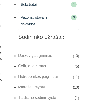
Substratai
1
s,
1
produktas
Vazonai, stovai ir
3
3
produktai
daigyklos
ūsų
Sodininko užrašai:
r
s.
Daržovių auginimas
(10)
iš
Gėlių auginimas
(5)
o
Hidroponikos pagrindai
(11)
po
Mikrožalumynai
(19)
Tradicinė sodininkystė
(1)