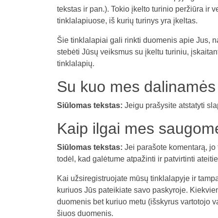
tekstas ir pan.). Tokio įkelto turinio peržiūra i
tinklalapiuose, iš kurių turinys yra įkeltas.
Šie tinklalapiai gali rinkti duomenis apie Jus, 
stebėti Jūsų veiksmus su įkeltu turiniu, įskaitant
tinklalapių.
Su kuo mes dalinamės
Siūlomas tekstas:
Jeigu prašysite atstatyti sl
Kaip ilgai mes saugo
Siūlomas tekstas:
Jei parašote komentarą, jo
todėl, kad galėtume atpažinti ir patvirtinti atei
Kai užsiregistruojate mūsų tinklalapyje ir ta
kuriuos Jūs pateikiate savo paskyroje. Kiekviena
duomenis bet kuriuo metu (išskyrus vartotojo vard
šiuos duomenis.