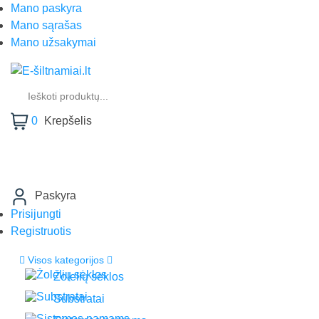
Mano paskyra
Mano sąrašas
Mano užsakymai
Products
search
0
Krepšelis
Paskyra
Prisijungti
Registruotis
Visos kategorijos
Žolelių sėklos
Substratai