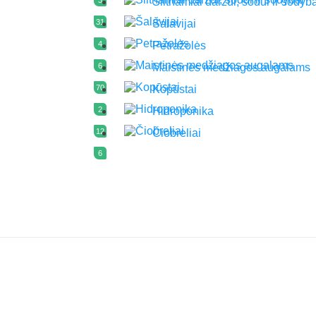
Šiltnamiai daržui, sodui ir sodyb
31
Šalavijai
4
Petražolės
6
Maistinės medžiagos augalams
70
Kopūstai
2
Hidroponika
12
Čiobreliai
6