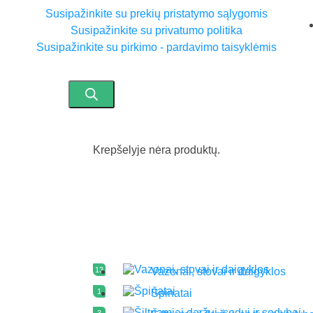
Susipažinkite su prekių pristatymo sąlygomis
Susipažinkite su privatumo politika
Susipažinkite su pirkimo - pardavimo taisyklėmis
Krepšelyje nėra produktų.
13
Vazonai, stovai ir daigyklos
1
Špinatai
3