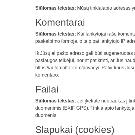
Siūlomas tekstas:
Mūsų tinklalapio adresas yra
Komentarai
Siūlomas tekstas:
Kai lankytojai rašo komen
paskelbimo formoje, o taip pat lankytojo IP ad
Iš Jūsų el.pašto adreso gali būti sugeneruotas
paslaugos teikėjui, norint patikrinti, ar Jūs na
https://automattic.com/privacy/. Patvirtinus Jū
komentaro.
Failai
Siūlomas tekstas:
Jei įkeliate nuotraukas į ti
duomenimis (EXIF GPS). Tinklalapio lankytojai ga
duomenis.
Slapukai (cookies)