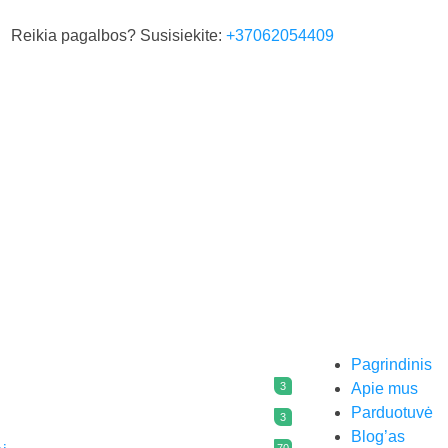
Reikia pagalbos? Susisiekite:
+37062054409
Pagrindinis
3
Apie mus
Parduotuvė
3
Blog’as
70