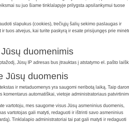
r veiksmai su juo šiame tinklalapyje prilygsta apsilankymui tuose
naudoti slapukus (cookies), trečiųjų šalių sekimo paslaugas ir
 ir tuos atvejus, kai turite paskyrą ir esate prisijungęs prie minėt
 Jūsų duomenimis
aptažodį, Jūsų IP adresas bus įtrauktas į atstatymo el. pašto laišk
me Jūsų duomenis
 tekstas ir metaduomenys yra saugomi neribotą laiką. Taip daro
ties komentarus automatiškai, vietoje administratoriaus patvirtinim
mpate vartotoju, mes saugome visus Jūsų asmeninius duomenis,
s vartotojas gali matyti, redaguoti ir ištrinti savo asmeninius
ą). Tinklalapio administratoriai tai pat gali matyti ir redaguoti